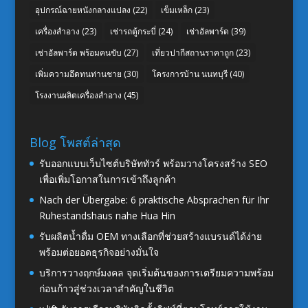
อุปกรณ์ฉายหนังกลางแปลง
(22)
เข็มเหล็ก
(23)
เครื่องสำอาง
(23)
เช่ารถตู้กระบี่
(24)
เช่าอัลพาร์ด
(39)
เช่าอัลพาร์ด พร้อมคนขับ
(27)
เที่ยวปากีสถานราคาถูก
(23)
เพิ่มความอึดทนท่านชาย
(30)
โครงการบ้าน นนทบุรี
(40)
โรงงานผลิตเครื่องสำอาง
(45)
Blog โพสต์ล่าสุด
รับออกแบบเว็บไซต์บริษัททัวร์ พร้อมวางโครงสร้าง SEO
เพื่อเพิ่มโอกาสในการเข้าถึงลูกค้า
Nach der Übergabe: 6 praktische Absprachen für Ihr
Ruhestandshaus nahe Hua Hin
รับผลิตน้ำดื่ม OEM ทางเลือกที่ช่วยสร้างแบรนด์ได้ง่าย
พร้อมต่อยอดธุรกิจอย่างมั่นใจ
บริการวางฤกษ์มงคล จุดเริ่มต้นของการเตรียมความพร้อม
ก่อนก้าวสู่ช่วงเวลาสำคัญในชีวิต