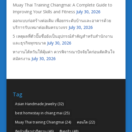
Muay Thai Training Chiangmai: A Complete Guide to
Improving Your Skills and Fitness
July 30, 2026
ออกแบบก่อสร้างต่อเติม เพื่อยกระดับบ้านและอาคารด้วย
บริการรับเหมาต่อเติมครบวงจร
July 30, 2026
5 เหตุผลที่ตัวปั๊มชื่อยังเป็นอุปกรณ์สำคัญสำหรับสำนักงาน
และธุรกิจทุกขนาด
July 30, 2026
หางานไต้หวันให้คุ้มค่า ควรพิจารณาปัจจัยใดก่อนตัดสินใจ
สมัครงาน
July 30, 2026
Tag
Asian Handmade Jewelry
(32)
best homestay in chiang mai
(25)
Muay Thai training Chiangmai
(24)
คอนโด
(22)
จัดนำเที่ยวปากีสถาน
(46)
ซิเดกร้า
(48)