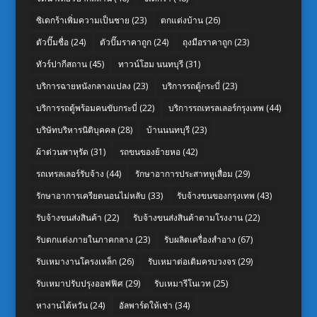
ซิเดกร้าเพิ่มความเป็นชาย
(23)
ตกแต่งบ้าน
(26)
ตัวปั๊มชื่อ
(24)
ตัวปั๊มราคาถูก
(24)
ถุงมือราคาถูก
(23)
ทัวร์ปากีสถาน
(45)
ทาวน์โฮม นนทบุรี
(31)
บริการฉายหนังกลางแปลง
(23)
บริการรถตู้กระบี่
(23)
บริการรถตู้พร้อมคนขับกระบี่
(22)
บริการรถเทรลเลอร์กรุงเทพ
(44)
บริษัทบริหารนิติบุคคล
(28)
บ้านนนทบุรี
(23)
ผ้าต่วนพาหุรัด
(31)
รถขนของย้ายหอ
(42)
รถเทรลเลอร์รับจ้าง
(44)
รักษาอาการประสาทหูเสื่อม
(29)
รักษาอาการเครียดนอนไม่หลับ
(33)
รับจ้างขนของกรุงเทพ
(43)
รับจ้างขนส่งสินค้า
(22)
รับจ้างขนส่งสินค้าตามโรงงาน
(22)
รับตกแต่งภายในภาคกลาง
(23)
รับผลิตเครื่องสำอาง
(67)
รับเหมางานโครงเหล็ก
(26)
รับเหมาต่อเติมครบวงจร
(29)
รับเหมาปรับปรุงออฟฟิศ
(29)
รับเหมารีโนเวท
(25)
หางานไต้หวัน
(24)
อัลพาร์ดให้เช่า
(34)