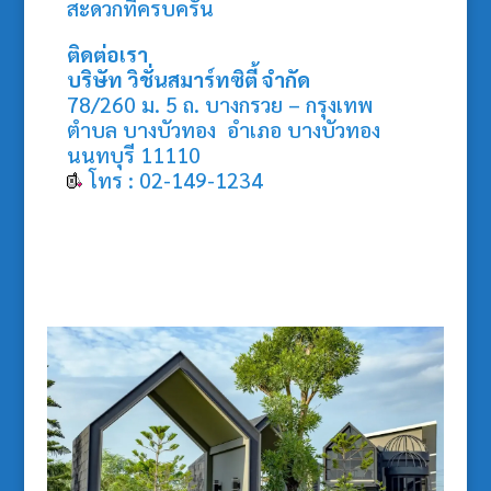
สะดวกที่ครบครัน
ติดต่อเรา
บริษัท วิชั่นสมาร์ทซิตี้ จำกัด
78/260 ม. 5 ถ. บางกรวย – กรุงเทพ
ตำบล บางบัวทอง อำเภอ บางบัวทอง
นนทบุรี 11110
โทร : 02-149-1234