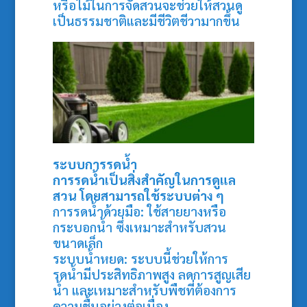
หรือไม้ในการจัดสวนจะช่วยให้สวนดู
เป็นธรรมชาติและมีชีวิตชีวามากขึ้น
ระบบการรดน้ำ
การรดน้ำเป็นสิ่งสำคัญในการดูแล
สวน โดยสามารถใช้ระบบต่าง ๆ
การรดน้ำด้วยมือ: ใช้สายยางหรือ
กระบอกน้ำ ซึ่งเหมาะสำหรับสวน
ขนาดเล็ก
ระบบน้ำหยด: ระบบนี้ช่วยให้การ
รดน้ำมีประสิทธิภาพสูง ลดการสูญเสีย
น้ำ และเหมาะสำหรับพืชที่ต้องการ
ความชื้นอย่างต่อเนื่อง