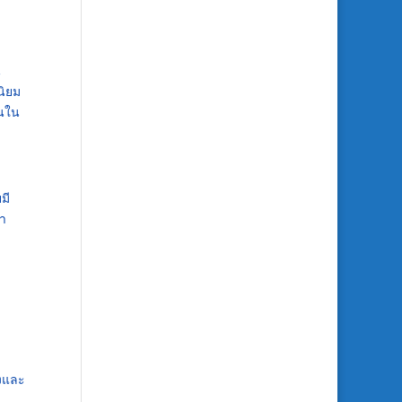
น
นิยม
ชนใน
มี
้า
งและ