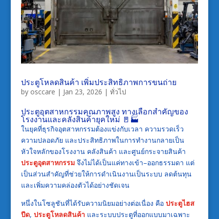
ประตูโหลดสินค้า เพิ่มประสิทธิภาพการขนถ่าย
by
osccare
|
Jan 23, 2026
|
ทั่วไป
ประตูอุตสาหกรรมคุณภาพสูง ทางเลือกสำคัญของ
โรงงานและคลังสินค้ายุคใหม่ 🚪🏭
ในยุคที่ธุรกิจอุตสาหกรรมต้องแข่งกับเวลา ความรวดเร็ว
ความปลอดภัย และประสิทธิภาพในการทำงานกลายเป็น
หัวใจหลักของโรงงาน คลังสินค้า และศูนย์กระจายสินค้า
ประตูอุตสาหกรรม
จึงไม่ได้เป็นแค่ทางเข้า–ออกธรรมดา แต่
เป็นส่วนสำคัญที่ช่วยให้การดำเนินงานเป็นระบบ ลดต้นทุน
และเพิ่มความคล่องตัวได้อย่างชัดเจน
หนึ่งในโซลูชันที่ได้รับความนิยมอย่างต่อเนื่อง คือ
ประตูไฮส
ปีด
,
ประตูโหลดสินค้า
และระบบประตูที่ออกแบบมาเฉพาะ