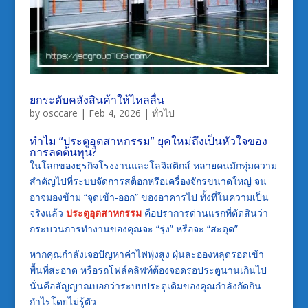
ยกระดับคลังสินค้าให้ไหลลื่น
by
osccare
|
Feb 4, 2026
|
ทั่วไป
ทำไม “ประตูอุตสาหกรรม” ยุคใหม่ถึงเป็นหัวใจของ
การลดต้นทุน?
ในโลกของธุรกิจโรงงานและโลจิสติกส์ หลายคนมักทุ่มความ
สำคัญไปที่ระบบจัดการสต็อกหรือเครื่องจักรขนาดใหญ่ จน
อาจมองข้าม “จุดเข้า-ออก” ของอาคารไป ทั้งที่ในความเป็น
จริงแล้ว
ประตูอุตสาหกรรม
คือปราการด่านแรกที่ตัดสินว่า
กระบวนการทำงานของคุณจะ “รุ่ง” หรือจะ “สะดุด”
หากคุณกำลังเจอปัญหาค่าไฟพุ่งสูง ฝุ่นละอองหลุดรอดเข้า
พื้นที่สะอาด หรือรถโฟล์คลิฟท์ต้องจอดรอประตูนานเกินไป
นั่นคือสัญญาณบอกว่าระบบประตูเดิมของคุณกำลังกัดกิน
กำไรโดยไม่รู้ตัว