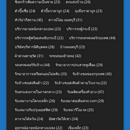
ซิเดกร้าเพิ่มความเป็นชาย
(23)
ตกแต่งบ้าน
(26)
ตัวปั๊มชื่อ
(24)
ตัวปั๊มราคาถูก
(24)
ถุงมือราคาถูก
(23)
ทัวร์ปากีสถาน
(45)
ทาวน์โฮม นนทบุรี
(31)
บริการฉายหนังกลางแปลง
(23)
บริการรถตู้กระบี่
(23)
บริการรถตู้พร้อมคนขับกระบี่
(22)
บริการรถเทรลเลอร์กรุงเทพ
(44)
บริษัทบริหารนิติบุคคล
(28)
บ้านนนทบุรี
(23)
ผ้าต่วนพาหุรัด
(31)
รถขนของย้ายหอ
(42)
รถเทรลเลอร์รับจ้าง
(44)
รักษาอาการประสาทหูเสื่อม
(29)
รักษาอาการเครียดนอนไม่หลับ
(33)
รับจ้างขนของกรุงเทพ
(43)
รับจ้างขนส่งสินค้า
(22)
รับจ้างขนส่งสินค้าตามโรงงาน
(22)
รับตกแต่งภายในภาคกลาง
(23)
รับผลิตเครื่องสำอาง
(67)
รับเหมางานโครงเหล็ก
(26)
รับเหมาต่อเติมครบวงจร
(29)
รับเหมาปรับปรุงออฟฟิศ
(29)
รับเหมารีโนเวท
(25)
หางานไต้หวัน
(24)
อัลพาร์ดให้เช่า
(34)
อุปกรณ์ฉายหนังกลางแปลง
(22)
เข็มเหล็ก
(23)