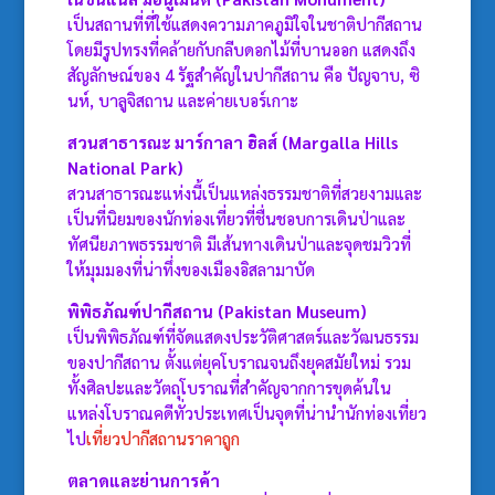
เป็นสถานที่ที่ใช้แสดงความภาคภูมิใจในชาติปากีสถาน
โดยมีรูปทรงที่คล้ายกับกลีบดอกไม้ที่บานออก แสดงถึง
สัญลักษณ์ของ 4 รัฐสำคัญในปากีสถาน คือ ปัญจาบ, ซิ
นห์, บาลูจิสถาน และค่ายเบอร์เกาะ
สวนสาธารณะ มาร์กาลา ฮิลส์ (Margalla Hills
National Park)
สวนสาธารณะแห่งนี้เป็นแหล่งธรรมชาติที่สวยงามและ
เป็นที่นิยมของนักท่องเที่ยวที่ชื่นชอบการเดินป่าและ
ทัศนียภาพธรรมชาติ มีเส้นทางเดินป่าและจุดชมวิวที่
ให้มุมมองที่น่าทึ่งของเมืองอิสลามาบัด
พิพิธภัณฑ์ปากีสถาน (Pakistan Museum)
เป็นพิพิธภัณฑ์ที่จัดแสดงประวัติศาสตร์และวัฒนธรรม
ของปากีสถาน ตั้งแต่ยุคโบราณจนถึงยุคสมัยใหม่ รวม
ทั้งศิลปะและวัตถุโบราณที่สำคัญจากการขุดค้นใน
แหล่งโบราณคดีทั่วประเทศเป็นจุดที่น่านำนักท่องเที่ยว
ไป
เที่ยวปากีสถานราคาถูก
ตลาดและย่านการค้า