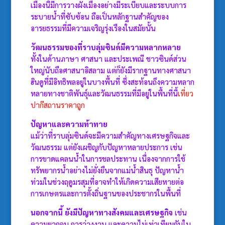
เมืองนี้มีการวางผังเมืองอย่างมีระเบียบและระบบการ
ระบายน้ำที่ซับซ้อน ถือเป็นหลักฐานสำคัญของ
อารยธรรมที่มีความเจริญรุ่งเรืองในสมัยนั้น
วัฒนธรรมของที่ราบลุ่มซินด์มีความหลากหลาย
ทั้งในด้านภาษา ศาสนา และประเพณี ชาวซินด์ส่วน
ใหญ่นับถือศาสนาอิสลาม แต่ก็ยังมีรากฐานทางศาสนา
ฮินดูที่มีอิทธิพลอยู่ในบางพื้นที่ ซึ่งสะท้อนถึงความหลาก
หลายทางชาติพันธุ์และวัฒนธรรมที่มีอยู่ในพื้นที่นี้
เที่ยว
ปากีสถานราคาถูก
ปัญหาและความท้าทาย
แม้ว่าที่ราบลุ่มซินด์จะมีความสำคัญทางเศรษฐกิจและ
วัฒนธรรม แต่ยังเผชิญกับปัญหาหลายประการ เช่น
การขาดแคลนน้ำในการชลประทาน เนื่องจากการใช้
ทรัพยากรน้ำอย่างไม่ยั่งยืนจากแม่น้ำสินธุ ปัญหาน้ำ
ท่วมในช่วงฤดูมรสุมที่อาจทำให้เกิดความเสียหายต่อ
การเกษตรและการตั้งถิ่นฐานของประชากรในพื้นที่
นอกจากนี้ ยังมีปัญหาทางสังคมและเศรษฐกิจ
เช่น
ความยากจน การว่างงาน และความไม่เท่าเทียมกันใน