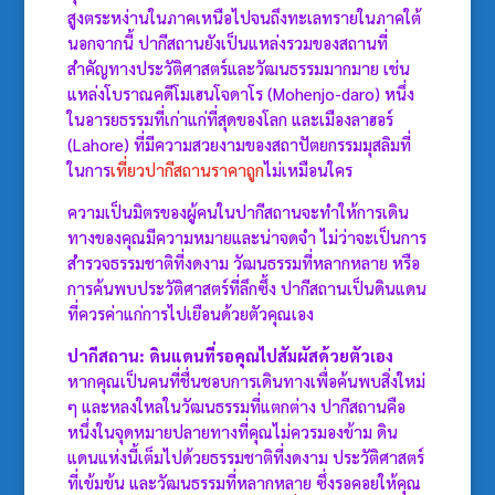
สูงตระหง่านในภาคเหนือไปจนถึงทะเลทรายในภาคใต้
นอกจากนี้ ปากีสถานยังเป็นแหล่งรวมของสถานที่
สำคัญทางประวัติศาสตร์และวัฒนธรรมมากมาย เช่น
แหล่งโบราณคดีโมเฮนโจดาโร (Mohenjo-daro) หนึ่ง
ในอารยธรรมที่เก่าแก่ที่สุดของโลก และเมืองลาฮอร์
(Lahore) ที่มีความสวยงามของสถาปัตยกรรมมุสลิมที่
ในการ
เที่ยวปากีสถานราคาถูก
ไม่เหมือนใคร
ความเป็นมิตรของผู้คนในปากีสถานจะทำให้การเดิน
ทางของคุณมีความหมายและน่าจดจำ ไม่ว่าจะเป็นการ
สำรวจธรรมชาติที่งดงาม วัฒนธรรมที่หลากหลาย หรือ
การค้นพบประวัติศาสตร์ที่ลึกซึ้ง ปากีสถานเป็นดินแดน
ที่ควรค่าแก่การไปเยือนด้วยตัวคุณเอง
ปากีสถาน: ดินแดนที่รอคุณไปสัมผัสด้วยตัวเอง
หากคุณเป็นคนที่ชื่นชอบการเดินทางเพื่อค้นพบสิ่งใหม่
ๆ และหลงใหลในวัฒนธรรมที่แตกต่าง ปากีสถานคือ
หนึ่งในจุดหมายปลายทางที่คุณไม่ควรมองข้าม ดิน
แดนแห่งนี้เต็มไปด้วยธรรมชาติที่งดงาม ประวัติศาสตร์
ที่เข้มข้น และวัฒนธรรมที่หลากหลาย ซึ่งรอคอยให้คุณ