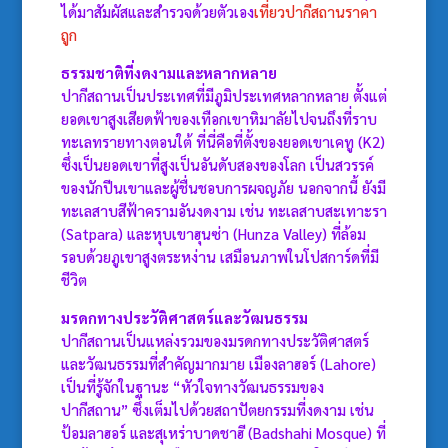
ได้มาสัมผัสและสำรวจด้วยตัวเอง
เที่ยวปากีสถานราคา
ถูก
ธรรมชาติที่งดงามและหลากหลาย
ปากีสถานเป็นประเทศที่มีภูมิประเทศหลากหลาย ตั้งแต่
ยอดเขาสูงเสียดฟ้าของเทือกเขาหิมาลัยไปจนถึงที่ราบ
ทะเลทรายทางตอนใต้ ที่นี่คือที่ตั้งของยอดเขาเคทู (K2)
ซึ่งเป็นยอดเขาที่สูงเป็นอันดับสองของโลก เป็นสวรรค์
ของนักปีนเขาและผู้ชื่นชอบการผจญภัย นอกจากนี้ ยังมี
ทะเลสาบสีฟ้าครามอันงดงาม เช่น ทะเลสาบสะเทาะรา
(Satpara) และหุบเขาฮุนซ่า (Hunza Valley) ที่ล้อม
รอบด้วยภูเขาสูงตระหง่าน เสมือนภาพในโปสการ์ดที่มี
ชีวิต
มรดกทางประวัติศาสตร์และวัฒนธรรม
ปากีสถานเป็นแหล่งรวมของมรดกทางประวัติศาสตร์
และวัฒนธรรมที่สำคัญมากมาย เมืองลาฮอร์ (Lahore)
เป็นที่รู้จักในฐานะ “หัวใจทางวัฒนธรรมของ
ปากีสถาน” ซึ่งเต็มไปด้วยสถาปัตยกรรมที่งดงาม เช่น
ป้อมลาฮอร์ และสุเหร่าบาดชาฮี (Badshahi Mosque) ที่