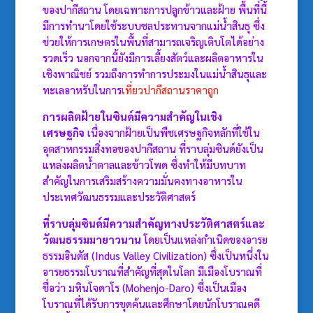
ของปากีสถาน โดยเฉพาะการปลูกข้าวและฝ้าย พื้นที่นี้
มีการทำนาโดยใช้ระบบชลประทานจากแม่น้ำสินธุ ซึ่ง
ช่วยให้การเกษตรในพื้นที่สามารถเจริญเติบโตได้อย่าง
รวดเร็ว นอกจากนี้ยังมีการเลี้ยงสัตว์และผลิตอาหารใน
เชิงพาณิชย์ รวมถึงการทำการประมงในแม่น้ำสินธุและ
ทะเลอาหรับในการ
เที่ยวปากีสถานราคาถูก
การผลิตฝ้ายในซินด์มีความสำคัญในเชิง
เศรษฐกิจ
เนื่องจากฝ้ายเป็นพืชเศรษฐกิจหลักที่ใช้ใน
อุตสาหกรรมสิ่งทอของปากีสถาน ที่ราบลุ่มซินด์ยังเป็น
แหล่งผลิตน้ำตาลและข้าวโพด ซึ่งทำให้มีบทบาท
สำคัญในการเสริมสร้างความมั่นคงทางอาหารใน
ประเทศวัฒนธรรมและประวัติศาสตร์
ที่ราบลุ่มซินด์มีความสำคัญทางประวัติศาสตร์และ
วัฒนธรรมมายาวนาน
โดยเป็นแหล่งกำเนิดของอารย
ธรรมอินดัส (Indus Valley Civilization) ซึ่งเป็นหนึ่งใน
อารยธรรมโบราณที่สำคัญที่สุดในโลก มีเมืองโบราณที่
ชื่อว่า มหินโจดาโร (Mohenjo-Daro) ซึ่งเป็นเมือง
โบราณที่ได้รับการขุดค้นและศึกษาโดยนักโบราณคดี