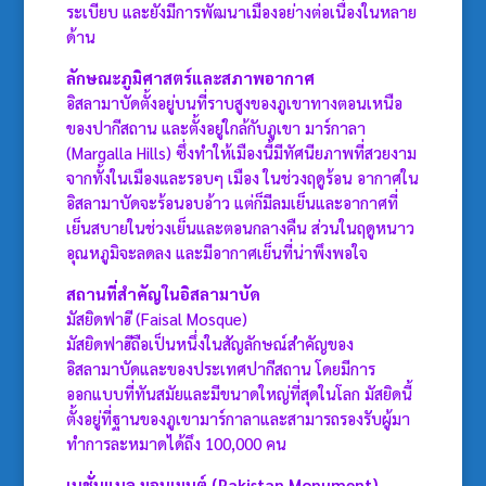
ระเบียบ และยังมีการพัฒนาเมืองอย่างต่อเนื่องในหลาย
ด้าน
ลักษณะภูมิศาสตร์และสภาพอากาศ
อิสลามาบัดตั้งอยู่บนที่ราบสูงของภูเขาทางตอนเหนือ
ของปากีสถาน และตั้งอยู่ใกล้กับภูเขา มาร์กาลา
(Margalla Hills) ซึ่งทำให้เมืองนี้มีทัศนียภาพที่สวยงาม
จากทั้งในเมืองและรอบๆ เมือง ในช่วงฤดูร้อน อากาศใน
อิสลามาบัดจะร้อนอบอ้าว แต่ก็มีลมเย็นและอากาศที่
เย็นสบายในช่วงเย็นและตอนกลางคืน ส่วนในฤดูหนาว
อุณหภูมิจะลดลง และมีอากาศเย็นที่น่าพึงพอใจ
สถานที่สำคัญในอิสลามาบัด
มัสยิดฟาฮี (Faisal Mosque)
มัสยิดฟาฮีถือเป็นหนึ่งในสัญลักษณ์สำคัญของ
อิสลามาบัดและของประเทศปากีสถาน โดยมีการ
ออกแบบที่ทันสมัยและมีขนาดใหญ่ที่สุดในโลก มัสยิดนี้
ตั้งอยู่ที่ฐานของภูเขามาร์กาลาและสามารถรองรับผู้มา
ทำการละหมาดได้ถึง 100,000 คน
เนชั่นแนล มอนูเมนต์ (Pakistan Monument)