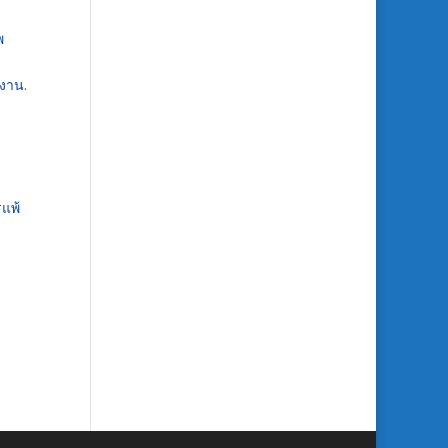
พ
งาน.
รแพ้