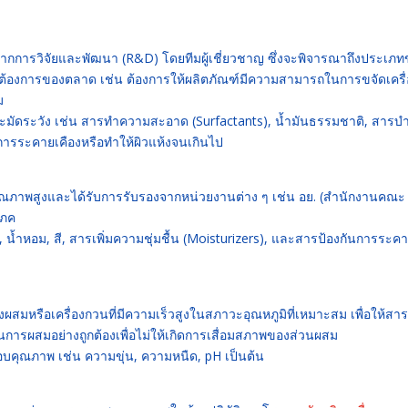
กการวิจัยและพัฒนา (R&D) โดยทีมผู้เชี่ยวชาญ ซึ่งจะพิจารณาถึงประเภ
ามต้องการของตลาด เช่น ต้องการให้ผลิตภัณฑ์มีความสามารถในการขจัดเครื่
ม
ระมัดระวัง เช่น สารทำความสะอาด (Surfactants), น้ำมันธรรมชาติ, สารบำ
ดการระคายเคืองหรือทำให้ผิวแห้งจนเกินไป
ีคุณภาพสูงและได้รับการรับรองจากหน่วยงานต่าง ๆ เช่น อย. (สำนักงานคณะ
โภค
 น้ำหอม, สี, สารเพิ่มความชุ่มชื้น (Moisturizers), และสารป้องกันการระค
องผสมหรือเครื่องกวนที่มีความเร็วสูงในสภาวะอุณหภูมิที่เหมาะสม เพื่อให้สาร
นการผสมอย่างถูกต้องเพื่อไม่ให้เกิดการเสื่อมสภาพของส่วนผสม
บคุณภาพ เช่น ความขุ่น, ความหนืด, pH เป็นต้น