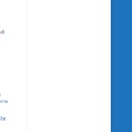
ง
มี
บ
ตราย
กใช้