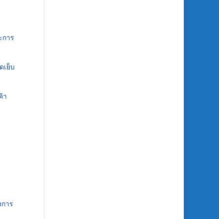
าะการ
ัดเย็บ
ค้า
องการ