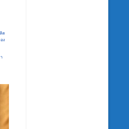
ลิต
ของ
นา