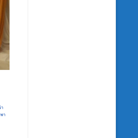
้า
ะพา