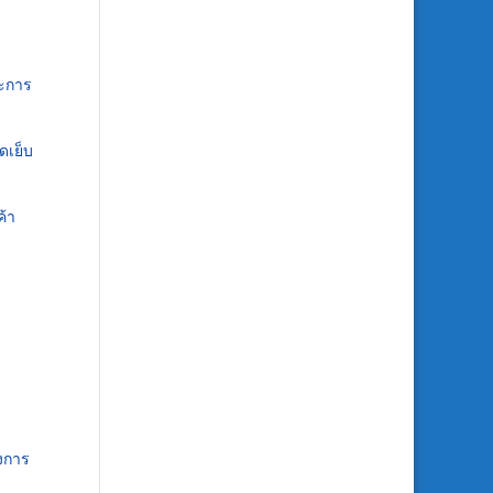
าะการ
ัดเย็บ
ค้า
องการ