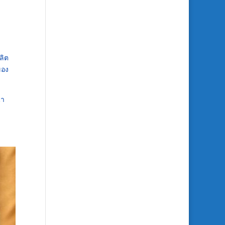
ลิต
ของ
นา