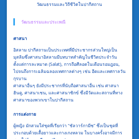
วัฒนธรรมและวิถีชีวิตในปากีสถาน
วัฒนธรรมและประเพณี
ศาสนา
อิสลาม ปากีสถานเป็นประเทศที่มีประชากรส่วนใหญ่เป็น
มุสลิมซึ่งศาสนาอิสลามมีบทบาทสำคัญในชีวิตประจำวัน
ตั้งแต่การละหมาด (Salat), การถือศีลอดในเดือนรอมฎอน,
ไปจนถึงการเฉลิมฉลองเทศกาลต่างๆ เช่น อีดและเทศกาลวัน
กุรบาน
ศาสนาอื่นๆ ยังมีประชากรที่นับถือศาสนาอื่น เช่น ศาสนา
ฮินดู, ศาสนาเชน, และศาสนาซิกข์ ซึ่งมีวัดและสถานที่ทาง
ศาสนาของพวกเขาในปากีสถาน
การแต่งกาย
ผู้หญิง มักสวมใส่ชุดที่เรียกว่า “ชัลวาร์กามีซ” ซึ่งเป็นชุดที่
ประกอบด้วยเสื้อยาวและกางเกงหลวม ในบางครั้งอาจมีการ