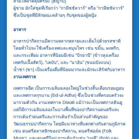
สวมใส่ผ้าคลุมศีรษะ (ฮิญาบ)
ผู้ชาย มักใส่ชุดที่เรียกว่า “กามีซชัลวาร์” หรือ “กามีซชัลวาร์”
ซึ่งเป็นชุดที่มีลักษณะคล้ายๆ กับชุดของผู้หญิง
อาหาร
อาหารปากีสถานมีความหลากหลายและเต็มไปด้วยรสชาติ
โดยทั่วไปจะใช้เครื่องเทศและสมุนไพร เช่น ขมิ้น, ผงพริก,
และกระเทียม อาหารที่นิยมมีเช่น “บิรยานี” (ข้าวหุงเครื่อง
เทศกับเนื้อสัตว์), “เคบับ”, และ “นาอัน” (ขนมปังแบน)
น้ำชา (ชา) เป็นเครื่องดื่มที่นิยมมากและมักจะเสิร์ฟกับอาหาร
งานเทศกาล
เทศกาลอีด เป็นการเฉลิมฉลองใหญ่ในช่วงสิ้นเดือนรอมฎอน
และเทศกาลกุรบาน (Eid-ul-Adha) ซึ่งเป็นช่วงที่ครอบครัวจะ
มารวมตัวกัน งานเทศกาล Diwali แม้ว่าจะเป็นเทศกาลฮินดู
แต่ก็มีการเฉลิมฉลองในบางพื้นที่ของปากีสถานดนตรีและ
การเต้นรำดนตรีและการเต้นรำเป็นส่วนสำคัญของ
วัฒนธรรมปากีสถาน โดยมีแนวทางที่แตกต่างกันตามภูมิภาค
เช่น ดนตรีคลาสสิกของปากีสถาน, ดนตรีฟอล์ค (Folk
Music), และดนตรีป๊อป
การเต้นรำเช่น “บอลี” (Boli) และ