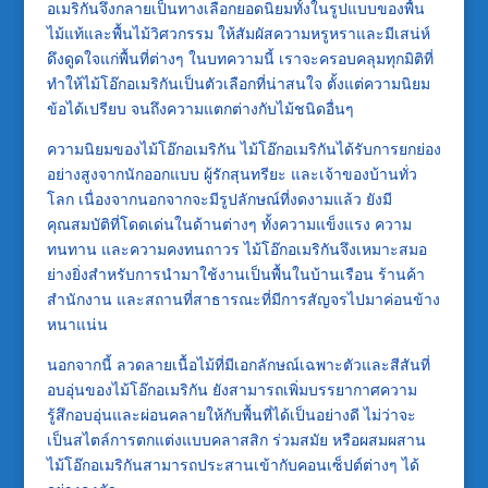
อเมริกันจึงกลายเป็นทางเลือกยอดนิยมทั้งในรูปแบบของพื้น
ไม้แท้และพื้นไม้วิศวกรรม ให้สัมผัสความหรูหราและมีเสน่ห์
ดึงดูดใจแก่พื้นที่ต่างๆ ในบทความนี้ เราจะครอบคลุมทุกมิติที่
ทำให้ไม้โอ๊กอเมริกันเป็นตัวเลือกที่น่าสนใจ ตั้งแต่ความนิยม
ข้อได้เปรียบ จนถึงความแตกต่างกับไม้ชนิดอื่นๆ
ความนิยมของไม้โอ๊กอเมริกัน ไม้โอ๊กอเมริกันได้รับการยกย่อง
อย่างสูงจากนักออกแบบ ผู้รักสุนทรียะ และเจ้าของบ้านทั่ว
โลก เนื่องจากนอกจากจะมีรูปลักษณ์ที่งดงามแล้ว ยังมี
คุณสมบัติที่โดดเด่นในด้านต่างๆ ทั้งความแข็งแรง ความ
ทนทาน และความคงทนถาวร ไม้โอ๊กอเมริกันจึงเหมาะสมอ
ย่างยิ่งสำหรับการนำมาใช้งานเป็นพื้นในบ้านเรือน ร้านค้า
สำนักงาน และสถานที่สาธารณะที่มีการสัญจรไปมาค่อนข้าง
หนาแน่น
นอกจากนี้ ลวดลายเนื้อไม้ที่มีเอกลักษณ์เฉพาะตัวและสีสันที่
อบอุ่นของไม้โอ๊กอเมริกัน ยังสามารถเพิ่มบรรยากาศความ
รู้สึกอบอุ่นและผ่อนคลายให้กับพื้นที่ได้เป็นอย่างดี ไม่ว่าจะ
เป็นสไตล์การตกแต่งแบบคลาสสิก ร่วมสมัย หรือผสมผสาน
ไม้โอ๊กอเมริกันสามารถประสานเข้ากับคอนเซ็ปต์ต่างๆ ได้