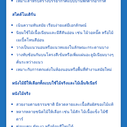
เหมาะสำหรับสร้างบรรยากาศแบบบ้านพักตากอากาศ
สไตล์โมเดิร์น
เน้นความทันสมัย เรียบง่ายแต่มีเอกลักษณ์
นิยมใช้ไม้เนื้อเนียนและมีสีสันอ่อน เช่น ไม้วอลนั๊ต หรือไม้
เมเปิ้ลโทนสีอ่อน
วางเป็นแนวนอนหรือแนวทแยงในลักษณะกระดานบาง
วางทับซ้อนกันบนโครงสีเข้มหรือเพิ่มแผ่นอะลูมิเนียมบางๆ
คั่นระหว่างแนว
เหมาะกับการตกแต่งในห้องนอนหรือพื้นที่ทำงานสมัยใหม่
ผนังไม้มีให้เลือกทั้งแบบใช้ไม้จริงและไม้เอ็นจิเนียร์
ผนังไม้จริง
สวยงามตามธรรมชาติ มีลวดลายและเนื้อสัมผัสของไม้แท้
หลากหลายชนิดไม้ให้เลือก เช่น ไม้สัก ไม้เนื้อแข็ง ไม้ซี
ดาร์
ซ่อมแซม ขัดเงา หรือย้อมสีใหม่ได้