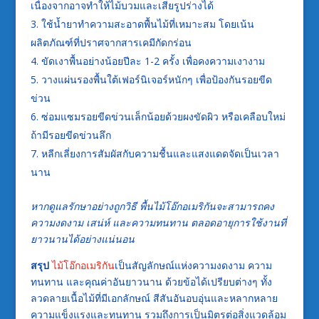
เนื่องจากอาจทำให้ไม้บวมและเสียรูปร่างได้
ใช้น้ำยาทำความสะอาดพื้นไม้ที่เหมาะสม โดยเน้น
ผลิตภัณฑ์ที่ปราศจากสารเคมีกัดกร่อน
ขัดเงาพื้นอย่างน้อยปีละ 1-2 ครั้ง เพื่อคงความเงางาม
วางแผ่นรองพื้นใต้เฟอร์นิเจอร์หนักๆ เพื่อป้องกันรอยขีด
ข่วน
ซ่อมแซมรอยขีดข่วนเล็กน้อยด้วยผงขัดผิว หรือเคลือบใหม่
ถ้ามีรอยขีดข่วนลึก
หลีกเลี่ยงการสัมผัสกับความชื้นและแสงแดดจัดเป็นเวลา
นาน
หากดูแลรักษาอย่างถูกวิธี พื้นไม้โอ๊กอเมริกันจะสามารถคง
ความงดงาม เสน่ห์ และความทนทาน ตลอดอายุการใช้งานที่
ยาวนานได้อย่างแน่นอน
สรุป
ไม้โอ๊กอเมริกัน
เป็นสัญลักษณ์แห่งความงดงาม ความ
ทนทาน และคุณค่าอันยาวนาน ด้วยข้อได้เปรียบต่างๆ ทั้ง
ลวดลายเนื้อไม้ที่มีเอกลักษณ์ สีสันอันอบอุ่นและหลากหลาย
ความแข็งแรงและทนทาน รวมถึงการเป็นมิตรต่อสิ่งแวดล้อม