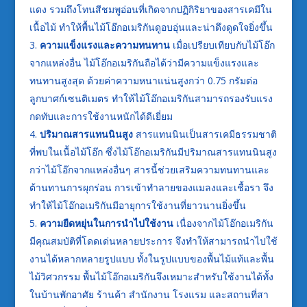
แดง รวมถึงโทนสีชมพูอ่อนที่เกิดจากปฏิกิริยาของสารเคมีใน
เนื้อไม้ ทำให้พื้นไม้โอ๊กอเมริกันดูอบอุ่นและน่าดึงดูดใจยิ่งขึ้น
ความแข็งแรงและความทนทาน
เมื่อเปรียบเทียบกับไม้โอ๊ก
จากแหล่งอื่น ไม้โอ๊กอเมริกันถือได้ว่ามีความแข็งแรงและ
ทนทานสูงสุด ด้วยค่าความหนาแน่นสูงกว่า 0.75 กรัมต่อ
ลูกบาศก์เซนติเมตร ทำให้ไม้โอ๊กอเมริกันสามารถรองรับแรง
กดทับและการใช้งานหนักได้ดีเยี่ยม
ปริมาณสารแทนนินสูง
สารแทนนินเป็นสารเคมีธรรมชาติ
ที่พบในเนื้อไม้โอ๊ก ซึ่งไม้โอ๊กอเมริกันมีปริมาณสารแทนนินสูง
กว่าไม้โอ๊กจากแหล่งอื่นๆ สารนี้ช่วยเสริมความทนทานและ
ต้านทานการผุกร่อน การเข้าทำลายของแมลงและเชื้อรา จึง
ทำให้ไม้โอ๊กอเมริกันมีอายุการใช้งานที่ยาวนานยิ่งขึ้น
ความยืดหยุ่นในการนำไปใช้งาน
เนื่องจากไม้โอ๊กอเมริกัน
มีคุณสมบัติที่โดดเด่นหลายประการ จึงทำให้สามารถนำไปใช้
งานได้หลากหลายรูปแบบ ทั้งในรูปแบบของพื้นไม้แท้และพื้น
ไม้วิศวกรรม พื้นไม้โอ๊กอเมริกันจึงเหมาะสำหรับใช้งานได้ทั้ง
ในบ้านพักอาศัย ร้านค้า สำนักงาน โรงแรม และสถานที่สา