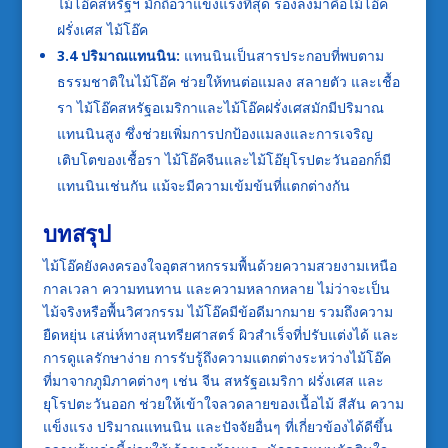
ไม้โอ๊คสหรัฐฯ มักถือว่าแข็งแรงที่สุด รองลงมาคือไม้โอ๊ค
ฝรั่งเศส ไม้โอ๊ค
3.4 ปริมาณแทนนิน:
แทนนินเป็นสารประกอบที่พบตาม
ธรรมชาติในไม้โอ๊ค ช่วยให้ทนต่อแมลง สลายตัว และเชื้อ
รา ไม้โอ๊คสหรัฐอเมริกาและไม้โอ๊คฝรั่งเศสมักมีปริมาณ
แทนนินสูง ซึ่งช่วยเพิ่มการปกป้องแมลงและการเจริญ
เติบโตของเชื้อรา ไม้โอ๊คจีนและไม้โอ๊ยุโรปตะวันออกก็มี
แทนนินเช่นกัน แม้จะมีความเข้มข้นที่แตกต่างกัน
บทสรุป
ไม้โอ๊คยังคงครองใจอุตสาหกรรมพื้นด้วยความสวยงามเหนือ
กาลเวลา ความทนทาน และความหลากหลาย ไม่ว่าจะเป็น
ไม้จริงหรือพื้นวิศวกรรม ไม้โอ๊คมีข้อดีมากมาย รวมถึงความ
ยืดหยุ่น เสน่ห์ทางสุนทรียศาสตร์ ผิวสำเร็จที่ปรับแต่งได้ และ
การดูแลรักษาง่าย การรับรู้ถึงความแตกต่างระหว่างไม้โอ๊ค
ที่มาจากภูมิภาคต่างๆ เช่น จีน สหรัฐอเมริกา ฝรั่งเศส และ
ยุโรปตะวันออก ช่วยให้เข้าใจลวดลายของเนื้อไม้ สีสัน ความ
แข็งแรง ปริมาณแทนนิน และปัจจัยอื่นๆ ที่เกี่ยวข้องได้ดีขึ้น