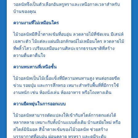
วอลนัทจึงเป็นตัวเลือกอันหรูหราและเหนือกาลเวลาสำหรับ
บ้านของคุณ
ความงามที่ไม่เหมือนใคร
ไม้วอลนัทมีสีน้ำตาลเข้มที่อบอุ่น ลวดลายไม้ที่ชัดเจน มีเสน่ห์
เฉพาะตัว ไม้แต่ละแผ่นมีเอกลักษณ์ไม่เหมือนใคร ลวดลายไม้
ที่พลิ้วไสว เปรียบเสมือนงานศิลปะจากธรรมชาติที่สร้าง
ความตื่นตาตื่นใจ
ความทนทานที่เหนือชั้น
ไม้วอลนัทเป็นไม้เนื้อแข็งที่มีความทนทานสูง ทนต่อรอยขีด
ข่วน รอยบุ๋ม และการสึกหรอ เหมาะสำหรับพื้นที่ที่มีการใช้
งานหนัก เช่น ห้องนั่งเล่น ห้องอาหาร หรือโถงทางเดิน
ความยืดหยุ่นในการออกแบบ
ไม้วอลนัทสามารถดัดแปลงให้เข้ากับสไตล์การตกแต่งได้
หลากหลาย เหมาะกับทั้งบ้านแบบดั้งเดิม บ้านสมัยใหม่ หรือ
สไตล์มินิมอล สีน้ำตาลเข้มของไม้วอลนัท ช่วยสร้าง
บรรยากาศที่อบอุ่น ผ่อนคลาย หรูหรา และดูมีระดับ