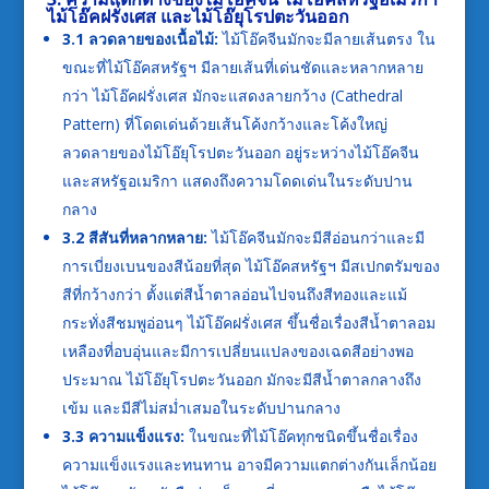
ไม้โอ๊คฝรั่งเศส และไม้โอ๊ยุโรปตะวันออก
3.1 ลวดลายของเนื้อไม้:
ไม้โอ๊คจีนมักจะมีลายเส้นตรง ใน
ขณะที่ไม้โอ๊คสหรัฐฯ มีลายเส้นที่เด่นชัดและหลากหลาย
กว่า ไม้โอ๊คฝรั่งเศส มักจะแสดงลายกว้าง (Cathedral
Pattern) ที่โดดเด่นด้วยเส้นโค้งกว้างและโค้งใหญ่
ลวดลายของไม้โอ๊ยุโรปตะวันออก อยู่ระหว่างไม้โอ๊คจีน
และสหรัฐอเมริกา แสดงถึงความโดดเด่นในระดับปาน
กลาง
3.2 สีสันที่หลากหลาย:
ไม้โอ๊คจีนมักจะมีสีอ่อนกว่าและมี
การเบี่ยงเบนของสีน้อยที่สุด ไม้โอ๊คสหรัฐฯ มีสเปกตรัมของ
สีที่กว้างกว่า ตั้งแต่สีน้ำตาลอ่อนไปจนถึงสีทองและแม้
กระทั่งสีชมพูอ่อนๆ ไม้โอ๊คฝรั่งเศส ขึ้นชื่อเรื่องสีน้ำตาลอม
เหลืองที่อบอุ่นและมีการเปลี่ยนแปลงของเฉดสีอย่างพอ
ประมาณ ไม้โอ๊ยุโรปตะวันออก มักจะมีสีน้ำตาลกลางถึง
เข้ม และมีสีไม่สม่ำเสมอในระดับปานกลาง
3.3 ความแข็งแรง:
ในขณะที่ไม้โอ๊คทุกชนิดขึ้นชื่อเรื่อง
ความแข็งแรงและทนทาน อาจมีความแตกต่างกันเล็กน้อย