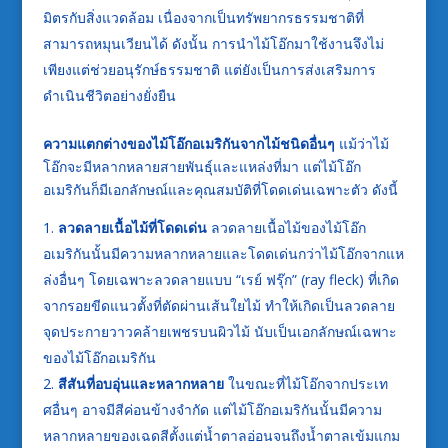
มิตรกับสิ่งแวดล้อม เนื่องจากเป็นทรัพยากรธรรมชาติที่
สามารถหมุนเวียนได้ ดังนั้น การนำไม้โอ๊กมาใช้งานจึงไม่
เพียงแต่ช่วยอนุรักษ์ธรรมชาติ แต่ยังเป็นการส่งเสริมการ
ดำเนินชีวิตอย่างยั่งยืน
ความแตกต่างของไม้โอ๊กอเมริกันจากไม้ชนิดอื่นๆ
แม้ว่าไม้
โอ๊กจะมีหลากหลายสายพันธุ์และแหล่งที่มา แต่ไม้โอ๊ก
อเมริกันก็มีเอกลักษณ์และคุณสมบัติที่โดดเด่นเฉพาะตัว ดังนี้
ลวดลายเนื้อไม้ที่โดดเด่น
ลวดลายเนื้อไม้ของไม้โอ๊ก
อเมริกันนั้นมีความหลากหลายและโดดเด่นกว่าไม้โอ๊กจากแห
ล่งอื่นๆ โดยเฉพาะลวดลายแบบ “เรย์ ฟรุ๊ก” (ray fleck) ที่เกิด
จากรอยขีดแนวตั้งที่ตัดผ่านเส้นใยไม้ ทำให้เกิดเป็นลวดลาย
จุดประกายวาวคล้ายเพชรบนผิวไม้ นับเป็นเอกลักษณ์เฉพาะ
ของไม้โอ๊กอเมริกัน
สีสันที่อบอุ่นและหลากหลาย
ในขณะที่ไม้โอ๊กจากประเท
ศอื่นๆ อาจมีสีค่อนข้างจำกัด แต่ไม้โอ๊กอเมริกันนั้นมีความ
หลากหลายของเฉดสีตั้งแต่น้ำตาลอ่อนจนถึงน้ำตาลเข้มแกม