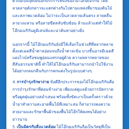
ตัวถือเป็นจุดเด่นอีกประการหนึ่งของไม้โอ๊กอเมริกัน โดย
ลวดลายดังกล่าวจะแตกต่างกันไปตามแหล่งที่มาของต้นไม้
และสภาพแวดล้อม ไม่ว่าจะเป็นลวดลายเส้นตรง ลายคลื่น
ลายวงแหวน หรือลายขีดสลับซับซ้อน ล้วนแล้วแต่ทำให้ไม้
โอ๊กอเมริกันดูมีเสน่ห์และน่าค้นหาอย่างยิ่ง
นอกจากนี้ ไม้โอ๊กอเมริกันยังมีให้เลือกในช่วงสีที่หลากหลาย
ตั้งแต่เฉดสีน้ำตาลอ่อนจนถึงน้ำตาลเข้ม บางชิ้นอาจมีเฉดสี
แดงไวน์หรือชมพูอ่อนแทรกอยู่ด้วย ความหลากหลายของ
สีสันธรรมชาตินี้ ทำให้ไม้โอ๊กอเมริกันสามารถนำไปใช้งาน
ได้อย่างกลมกลืนกับการตกแต่งในรูปแบบต่างๆ
การบำรุงรักษาง่าย
ข้อดีอีกประการของไม้โอ๊กอเมริกันคือ
การบำรุงรักษาที่ค่อนข้างง่าย เพียงแค่ดูแลด้วยการปัดกวาด
หรือดูดฝุ่นอย่างสม่ำเสมอ พร้อมทั้งขัดเงาเป็นครั้งคราวด้วย
น้ำยาทำความสะอาดพื้นไม้ที่เหมาะสม ก็สามารถคงความ
สวยงามและรักษาพื้นผิวของพื้นไม้โอ๊กให้คงทนได้อย่าง
ยาวนาน
เป็นมิตรกับสิ่งแวดล้อม
ไม้โอ๊กอเมริกันถือเป็นวัสดุที่เป็น