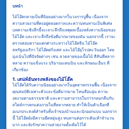
บทนำ
ไม้โอ๊คกลายเป็นที่นิยมอย่างมากในวงการปูพื้น เนื่องจาก
ความสวยงามที่คงอยู่ตลอดกาลและความทนทานเป็นพิเศษ
บทความเชิงลึกนี้จะเจาะลึกถึงเหตุผลเบื้องหลังความนิยมของ
ไม้โอ๊ค และเจาะลึกถึงข้อดีมากมายของมัน นอกจากนี้ เราจะ
ตรวจสอบความแตกต่างระหว่างไม้โอ๊คจีน ไม้โอ๊ค
สหรัฐอเมริกา ไม้โอ๊คฝรั่งเศส และไม้โอ๊ยุโรปตะวันออก โดย
มุ่งเน้นไปที่ปัจจัยต่างๆ เช่น ลวดลายของเนื้อไม้ สีสันที่หลาก
หลาย ความแข็งแรง ปริมาณแทนนิน และลักษณะอื่นๆ ที่
เกี่ยวข้อง
1. เสน่ห์อันทรงพลังของไม้โอ๊ค
ไม้โอ๊คได้รับความนิยมอย่างมากในอุตสาหกรรมพื้น เนื่องจาก
คุณสมบัติเฉพาะตัวและข้อดีมากมาย โทนสีอบอุ่น ความ
งดงามตามธรรมชาติ และความสามารถในการกลมกลืนกับ
สไตล์การตกแต่งภายในที่หลากหลาย ทำให้เป็นตัวเลือกที่
อเนกประสงค์สำหรับทั้งเจ้าของบ้านและนักออกแบบ นอกจาก
นี้ ไม้โอ๊คยังมีความยืดหยุ่นสูง ทนทานต่อการเดินเท้าจำนวน
มาก และยังรักษาความสวยงามดั้งเดิมไว้ได้