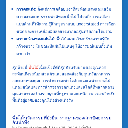
การตกแต่ง:
ตั้งแต่การเคลือบเเงาที่สะท้อนแสงและเสริม
ความงามแบบธรรมชาติของเนื้อไม้ ไปจนถึงการเคลือบ
แบบด้านที่ให้ความรู้สึกหรูหราแบบ understated การเลือก
ชนิดของการเคลือบมีผลอย่างมากต่อสุนทรียภาพโดยรวม
ความกว้างของแผ่นไม้:
พื้นไม้แผ่นกว้างสร้างความรู้สึก
กว้างขวาง ในขณะที่แผ่นไม้แคบๆ ให้อารมณ์แบบดั้งเดิม
มากกว่า
สุดท้ายนี้
พื้นไม้
เนื้อแข็งที่ดีที่สุดสำหรับบ้านของคุณควร
สะท้อนถึงรสนิยมส่วนตัวและสอดคล้องกับสุนทรียภาพการ
ออกแบบของคุณ การทำความเข้าใจลักษณะเฉพาะของไม้
แต่ละชนิดและการสำรวจการตกแต่งและสไตล์ที่หลากหลาย
คุณสามารถสร้างรากฐานที่หรูหราและเหนือกาลเวลาสำหรับ
พื้นที่อยู่อาศัยของคุณได้อย่างแท้จริง
พื้นไม้นวัตกรรมที่ยั่งยืน: รากฐานของสถาปัตยกรรม
อันน่าทึ่ง
by
SompitMekmok
|
May 25, 2024
|
ทั่วไป