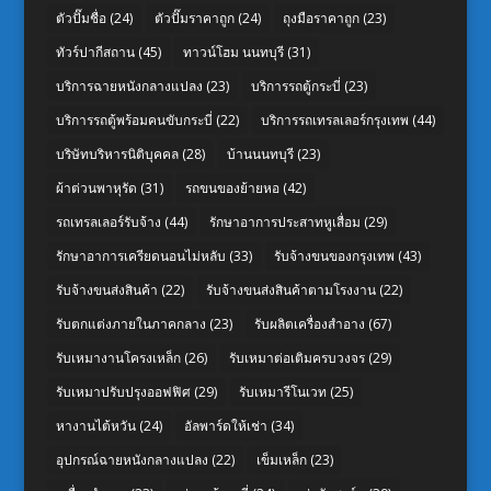
ตัวปั๊มชื่อ
(24)
ตัวปั๊มราคาถูก
(24)
ถุงมือราคาถูก
(23)
ทัวร์ปากีสถาน
(45)
ทาวน์โฮม นนทบุรี
(31)
บริการฉายหนังกลางแปลง
(23)
บริการรถตู้กระบี่
(23)
บริการรถตู้พร้อมคนขับกระบี่
(22)
บริการรถเทรลเลอร์กรุงเทพ
(44)
บริษัทบริหารนิติบุคคล
(28)
บ้านนนทบุรี
(23)
ผ้าต่วนพาหุรัด
(31)
รถขนของย้ายหอ
(42)
รถเทรลเลอร์รับจ้าง
(44)
รักษาอาการประสาทหูเสื่อม
(29)
รักษาอาการเครียดนอนไม่หลับ
(33)
รับจ้างขนของกรุงเทพ
(43)
รับจ้างขนส่งสินค้า
(22)
รับจ้างขนส่งสินค้าตามโรงงาน
(22)
รับตกแต่งภายในภาคกลาง
(23)
รับผลิตเครื่องสำอาง
(67)
รับเหมางานโครงเหล็ก
(26)
รับเหมาต่อเติมครบวงจร
(29)
รับเหมาปรับปรุงออฟฟิศ
(29)
รับเหมารีโนเวท
(25)
หางานไต้หวัน
(24)
อัลพาร์ดให้เช่า
(34)
อุปกรณ์ฉายหนังกลางแปลง
(22)
เข็มเหล็ก
(23)