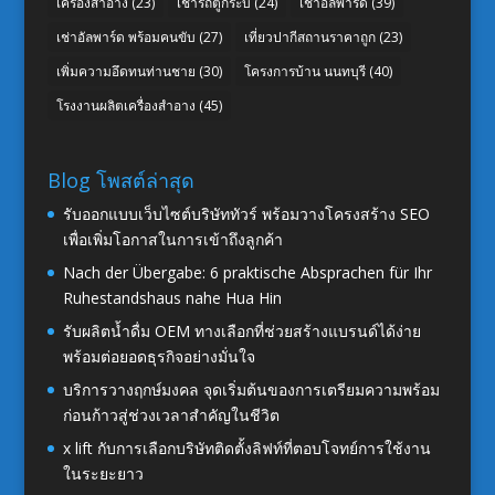
เครื่องสำอาง
(23)
เช่ารถตู้กระบี่
(24)
เช่าอัลพาร์ด
(39)
เช่าอัลพาร์ด พร้อมคนขับ
(27)
เที่ยวปากีสถานราคาถูก
(23)
เพิ่มความอึดทนท่านชาย
(30)
โครงการบ้าน นนทบุรี
(40)
โรงงานผลิตเครื่องสำอาง
(45)
Blog โพสต์ล่าสุด
รับออกแบบเว็บไซต์บริษัททัวร์ พร้อมวางโครงสร้าง SEO
เพื่อเพิ่มโอกาสในการเข้าถึงลูกค้า
Nach der Übergabe: 6 praktische Absprachen für Ihr
Ruhestandshaus nahe Hua Hin
รับผลิตน้ำดื่ม OEM ทางเลือกที่ช่วยสร้างแบรนด์ได้ง่าย
พร้อมต่อยอดธุรกิจอย่างมั่นใจ
บริการวางฤกษ์มงคล จุดเริ่มต้นของการเตรียมความพร้อม
ก่อนก้าวสู่ช่วงเวลาสำคัญในชีวิต
x lift กับการเลือกบริษัทติดตั้งลิฟท์ที่ตอบโจทย์การใช้งาน
ในระยะยาว