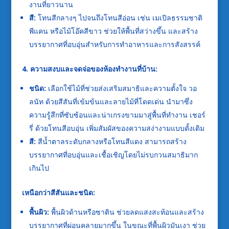
งานที่ยาวนาน
สี:
โทนสีกลางๆ ไปจนถึงโทนสีอ่อน เช่น เมเปิลธรรมชาติ
พีแคน หรือไม้โอ๊คสีขาว ช่วยให้พื้นที่สว่างขึ้น และสร้าง
บรรยากาศที่อบอุ่นสำหรับการทำอาหารและการสังสรรค์
4. ความสงบและจดจ่อของห้องทำงานที่บ้าน:
ชนิด:
เลือกใช้ไม้ที่ช่วยส่งเสริมสมาธิและความตั้งใจ วอ
ลนัท ด้วยสีสันที่เข้มข้นและลายไม้ที่โดดเด่น นำมาซึ่ง
ความรู้สึกที่ซับซ้อนและน่าเกรงขามมาสู่พื้นที่ทำงาน เชอร์
รี่ ด้วยโทนสีอบอุ่น เพิ่มสัมผัสของความสง่างามแบบดั้งเดิม
สี:
สีน้ำตาลระดับกลางหรือโทนสีแดง สามารถสร้าง
บรรยากาศที่อบอุ่นและเชื้อเชิญโดยไม่รบกวนสมาธิมาก
เกินไป
เหนือกว่าสีสันและชนิด:
พื้นผิว:
พื้นผิวด้านหรือซาติน ช่วยลดแสงสะท้อนและสร้าง
บรรยากาศที่ผ่อนคลายมากขึ้น ในขณะที่พื้นผิวมันเงา ช่วย