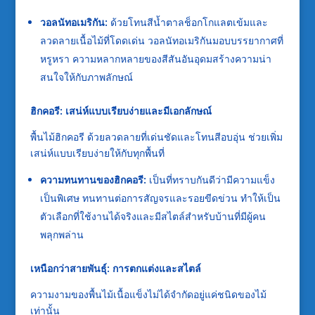
วอลนัทอเมริกัน:
ด้วยโทนสีน้ำตาลช็อกโกแลตเข้มและ
ลวดลายเนื้อไม้ที่โดดเด่น วอลนัทอเมริกันมอบบรรยากาศที่
หรูหรา ความหลากหลายของสีสันอันอุดมสร้างความน่า
สนใจให้กับภาพลักษณ์
ฮิกคอรี: เสน่ห์แบบเรียบง่ายและมีเอกลักษณ์
พื้นไม้ฮิกคอรี ด้วยลวดลายที่เด่นชัดและโทนสีอบอุ่น ช่วยเพิ่ม
เสน่ห์แบบเรียบง่ายให้กับทุกพื้นที่
ความทนทานของฮิกคอรี:
เป็นที่ทราบกันดีว่ามีความแข็ง
เป็นพิเศษ ทนทานต่อการสัญจรและรอยขีดข่วน ทำให้เป็น
ตัวเลือกที่ใช้งานได้จริงและมีสไตล์สำหรับบ้านที่มีผู้คน
พลุกพล่าน
เหนือกว่าสายพันธุ์: การตกแต่งและสไตล์
ความงามของพื้นไม้เนื้อแข็งไม่ได้จำกัดอยู่แค่ชนิดของไม้
เท่านั้น