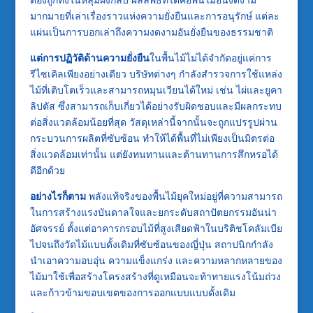
มากมายที่เล่าเรื่องราวแห่งความยั่งยืนและการอนุรักษ์ แต่ละ
แผ่นเป็นการบอกเล่าถึงความงดงามอันยั่งยืนของธรรมชาติ
แต่การปฏิวัติด้านความยั่งยืน
ในพื้นไม้ไม่ได้จำกัดอยู่แค่การ
รีไซเคิลเพียงอย่างเดียว บริษัทต่างๆ กำลังสำรวจการใช้แหล่ง
ไม้ที่เติบโตเร็วและสามารถหมุนเวียนได้ใหม่ เช่น ไผ่และยูคา
ลิปตัส ซึ่งสามารถเก็บเกี่ยวได้อย่างรับผิดชอบและมีผลกระทบ
ต่อสิ่งแวดล้อมน้อยที่สุด วัสดุเหล่านี้จากนั้นจะถูกแปรรูปผ่าน
กระบวนการผลิตที่ซับซ้อน ทำให้ได้พื้นที่ไม่เพียงเป็นมิตรต่อ
สิ่งแวดล้อมเท่านั้น แต่ยังทนทานและต้านทานการสึกหรอได้
ดีอีกด้วย
อย่างไรก็ตาม
พลังแท้จริงของพื้นไม้ยุคใหม่อยู่ที่ความสามารถ
ในการสร้างแรงบันดาลใจและยกระดับสถาปัตยกรรมอันน่า
อัศจรรย์ ตั้งแต่อาคารกรอบไม้ที่สูงเสียดฟ้าในบริติชโคลัมเบีย
ไปจนถึงวัดไม้แบบดั้งเดิมที่ซับซ้อนของญี่ปุ่น สถาปนิกกำลัง
นำเอาความอบอุ่น ความแข็งแกร่ง และความหลากหลายของ
ไม้มาใช้เพื่อสร้างโครงสร้างที่ดูเหมือนจะท้าทายแรงโน้มถ่วง
และก้าวข้ามขอบเขตของการออกแบบแบบดั้งเดิม