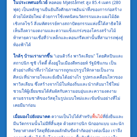
ในประเทศนอร์เวย์
หอคอย Mjøstårnet สูง 85.4 เมตร (280
ฟุต) เป็นหลักฐานยืนยันถึงศักยภาพอันน่าทึ่งของการก่อสร้าง
ด้วยไม้สมัยใหม่ ด้วยการใช้เทคนิคนวัตกรรมและแผงไม้อัด
เชิงกลไขว้ สิ่งมหัศจรรย์ทางสถาปัตยกรรมแห่งนี้ได้สาธิตให้
เห็นถึงความงดงามและความแข็งแกร่งของโครงสร้างไม้
ท้าทายความเชื่อที่ว่าเหล็กและคอนกรีตเท่านั้นที่สามารถพุ่งสู่
ท้องฟ้าได้
ใกล้ๆ บ้านเรามากขึ้น
“เอนดิวริ่ง พาวิลเลียน” โดยศิลปินและ
สถาปนิก ซูชิ เร็ดดี้ ตั้งอยู่ในเมืองดีทรอยท์ รัฐมิชิแกน เป็น
ตัวอย่างที่น่าทึ่งว่าไม้สามารถถูกแปรรูปให้กลายเป็นงาน
ศิลปะที่น่าหายใจและยั่งยืนได้อย่างไร รูปทรงเคลื่อนไหวของ
พาวิลเลียน ซึ่งสร้างจากไม้ในท้องถิ่นและนำกลับมาใช้ใหม่
ชวนให้ผู้เยี่ยมชมได้สัมผัสกับความอบอุ่นและความงดงาม
ตามธรรมชาติของวัสดุในรูปแบบใหม่และเข้มข้นอย่างที่ไม่
เคยมีมาก่อน
เมื่อมองไปยังอนาคต
ความเป็นไปได้สำหรับ
พื้นไม้
ที่ยั่งยืนและ
มีนวัตกรรมนั้นไม่มีที่สิ้นสุด ด้วยสถาปนิก นักออกแบบ และนัก
วิทยาศาสตร์วัสดุที่ยังคงผลักดันขีดจำกัดอย่างต่อเนื่อง เราจึง