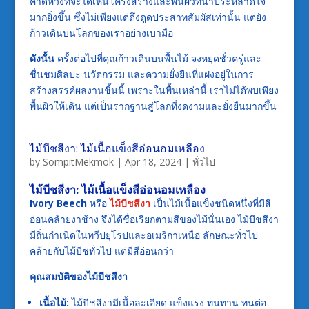
คาดหวังที่จะได้เห็นโครงสร้างและพื้นผิวที่น่าประหลาดใจ
มากยิ่งขึ้น ซึ่งไม่เพียงแต่ดึงดูดประสาทสัมผัสเท่านั้น แต่ยัง
ก้าวเดินบนโลกของเราอย่างเบามือ
ดังนั้น
ครั้งต่อไปที่คุณก้าวเดินบนพื้นไม้ จงหยุดชั่วครู่และ
ชื่นชมศิลปะ นวัตกรรม และความยั่งยืนที่แฝงอยู่ในการ
สร้างสรรค์ผลงานชิ้นนี้ เพราะในพื้นเหล่านี้ เราไม่ได้พบเพียง
พื้นผิวให้เดิน แต่เป็นรากฐานสู่โลกที่งดงามและยั่งยืนมากขึ้น
ไม้บีชสีงา: ไม้เนื้อแข็งสีอ่อนอมเหลือง
by
SompitMekmok
|
Apr 18, 2024
|
ทั่วไป
ไม้บีชสีงา
: ไม้เนื้อแข็งสีอ่อนอมเหลือง
Ivory Beech
หรือ
ไม้บีชสีงา
เป็นไม้เนื้อแข็งชนิดหนึ่งที่มีสี
อ่อนคล้ายงาช้าง จึงได้ชื่อเรียกตามสีของไม้นั่นเอง ไม้บีชสีงา
มีถิ่นกำเนิดในทวีปยุโรปและอเมริกาเหนือ ลักษณะทั่วไป
คล้ายกับไม้บีชทั่วไป แต่มีสีอ่อนกว่า
คุณสมบัติของไม้บีชสีงา
เนื้อไม้:
ไม้บีชสีงามีเนื้อละเอียด แข็งแรง ทนทาน ทนต่อ