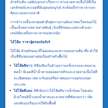
สำหรับเดิน แต่ยังบอกเล่าเรื่องราว ผ่านลวดลายเนื้อไม้ที่เป็น
เอกลักษณ์และเฉดสีอันอุดมสมบูรณ์ สะท้อนถึงกาลเวลาและ
ศิลปะแห่งธรรมชาติ
การสำรวจนี้จะพาคุณดำดิ่งสู่ความงามอันน่าหลงใหลของไม้
เนื้อแข็งหลากหลายสายพันธุ์ เน้นที่ลักษณะเฉพาะตัวและ
เสน่ห์อันเหนือกาลเวลาของพวกมัน
ไม้โอ๊ค: ราชาผู้ครองบัลลังก์
ไม้โอ๊ค ด้วยลักษณะที่โดดเด่นและความทนทานที่น่าทึ่ง ทำให้
เป็นที่ชื่นชอบอย่างต่อเนื่องสำหรับพื้นไม้
ไม้โอ๊คสีขาว:
มีชื่อเสียงในด้านความแข็งแรงและทนทาน
ต่อน้ำ มีเฉดสีน้ำน้ำตาลอ่อนคลาสสิกและลวดลายเนื้อไม้ที่
ละเอียดอ่อน เหมาะกับสุนทรียภาพของการออกแบบทุก
ประเภท
ไม้โอ๊คสีแดง:
มีสีเข้มกว่าไม้โอ๊คสีขาวเล็กน้อย โดดเด่น
ด้วยโทนสีน้ำแดงน้ำตาลและลวดลายที่ชัดเจนกว่า เพิ่ม
เสน่ห์แบบเรียบง่ายให้กับพื้นที่