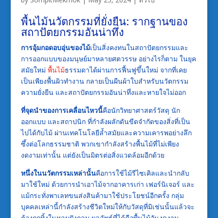
พื้นไม้นวัตกรรมที่ยั่งยืน: รากฐานของ
สถาปัตยกรรมอันน่าทึ่ง
การอุ้มกอดอบอุ่นของไม้
เป็นสิ่งคงทนในสถาปัตยกรรมและ
การออกแบบของมนุษย์มาหลายศตวรรษ อย่างไรก็ตาม ในยุค
สมัยใหม่
พื้นไม้
ธรรมดาได้ผ่านการฟื้นฟูขึ้นใหม่ จากที่เคย
เป็นเพียงพื้นผิวทำงาน กลายเป็นผืนผ้าใบสำหรับนวัตกรรม
ความยั่งยืน และสถาปัตยกรรมอันน่าทึ่งและหายใจไม่ออก
ที่จุดนำของการเคลื่อนไหวนี้
คือนักวิทยาศาสตร์วัสดุ นัก
ออกแบบ และสถาปนิก ที่กำลังผลักดันขีดจำกัดของสิ่งที่เป็น
ไปได้กับไม้ ผ่านเทคโนโลยีล้ำสมัยและความเคารพอย่างลึก
ซึ้งต่อโลกธรรมชาติ พวกเขากำลังสร้างพื้นไม้ที่ไม่เพียง
งดงามเท่านั้น แต่ยังเป็นมิตรต่อสิ่งแวดล้อมอีกด้วย
หนึ่งในนวัตกรรมเหล่านั้น
คือการใช้ไม้รีไซเคิลและนำกลับ
มาใช้ใหม่ ด้วยการนำเอาไม้จากอาคารเก่า เฟอร์นิเจอร์ และ
แม้กระทั่งพาเลทขนส่งสินค้ามาใช้ประโยชน์อีกครั้ง กลุ่ม
บุคคลเหล่านี้กำลังสร้างชีวิตใหม่ให้กับวัสดุที่มิเช่นนั้นแล้วจะ
ต้องถูกทิ้งในหลุมฝังกลบ ผลลัพธ์ที่ได้คือพื้นไม้อันงดงาม