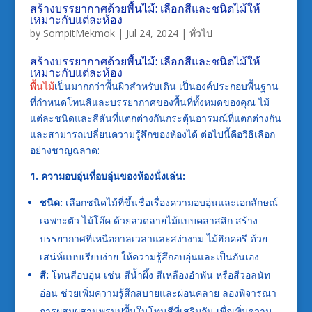
สร้างบรรยากาศด้วยพื้นไม้: เลือกสีและชนิดไม้ให้
เหมาะกับแต่ละห้อง
by
SompitMekmok
|
Jul 24, 2024
|
ทั่วไป
สร้างบรรยากาศด้วยพื้นไม้: เลือกสีและชนิดไม้ให้
เหมาะกับแต่ละห้อง
พื้นไม้
เป็นมากกว่าพื้นผิวสำหรับเดิน เป็นองค์ประกอบพื้นฐาน
ที่กำหนดโทนสีและบรรยากาศของพื้นที่ทั้งหมดของคุณ ไม้
แต่ละชนิดและสีสันที่แตกต่างกันกระตุ้นอารมณ์ที่แตกต่างกัน
และสามารถเปลี่ยนความรู้สึกของห้องได้ ต่อไปนี้คือวิธีเลือก
อย่างชาญฉลาด:
1. ความอบอุ่นที่อบอุ่นของห้องนั่งเล่น:
ชนิด:
เลือกชนิดไม้ที่ขึ้นชื่อเรื่องความอบอุ่นและเอกลักษณ์
เฉพาะตัว ไม้โอ๊ค ด้วยลวดลายไม้แบบคลาสสิก สร้าง
บรรยากาศที่เหนือกาลเวลาและสง่างาม ไม้ฮิกคอรี ด้วย
เสน่ห์แบบเรียบง่าย ให้ความรู้สึกอบอุ่นและเป็นกันเอง
สี:
โทนสีอบอุ่น เช่น สีน้ำผึ้ง สีเหลืองอำพัน หรือสีวอลนัท
อ่อน ช่วยเพิ่มความรู้สึกสบายและผ่อนคลาย ลองพิจารณา
การผสมผสานพรมปูพื้นในโทนสีที่เสริมกัน เพื่อเพิ่มความ