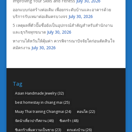
Improving Your Skills and Fitness
July 30, 2026
ออกแบบก่อสร้างต่อเติม เพื่อยกระดับบ้านและอาคารด้วย
บริการรับเหมาต่อเติมครบวงจร
July 30, 2026
5 เหตุผลที่ตัวปั๊มชื่อยังเป็นอุปกรณ์สำคัญสำหรับสำนักงาน
และธุรกิจทุกขนาด
July 30, 2026
หางานไต้หวันให้คุ้มค่า ควรพิจารณาปัจจัยใดก่อนตัดสินใจ
สมัครงาน
July 30, 2026
Tag
Asian Handmade Jewelry
(32)
best homestay in chiang mai
(25)
Muay Thai training Chiangmai
(24)
คอนโด
(22)
จัดนำเที่ยวปากีสถาน
(46)
ซิเดกร้า
(48)
ซิเดกร้าเพิ่มความเป็นชาย
(23)
ตกแต่งบ้าน
(26)