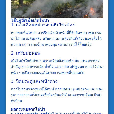
วิธีปฏิบัติเมื่อเกิดไฟป่า
1. แจ้งเตือนหน่วยงานที่เกี่ยวข้อง
หากพบเห็นไฟป่า ควรรีบแจ้งเจ้าหน้าที่ที่รับผิดชอบ เช่น กรม
ป่าไม้ หน่วยดับเพลิง หรือหน่วยงานท้องถิ่นที่เกี่ยวข้อง เพื่อให้
พวกเขาสามารถเข้ามาควบคุมสถานการณ์ได้โดยเร็ว
2. เตรียมอพยพ
เมื่อไฟป่าใกล้เข้ามา ควรเตรียมสิ่งของจำเป็น เช่น เอกสาร
สำคัญ ยา อาหารแห้ง น้ำดื่ม และอุปกรณ์ปฐมพยาบาลไว้ล่วง
หน้า รวมถึงวางแผนเส้นทางการอพยพที่ปลอดภัย
3. ปิดประตูและหน้าต่าง
หากไม่สามารถอพยพได้ทันที ควรปิดประตู หน้าต่าง และช่อง
ระบายอากาศทั้งหมดเพื่อป้องกันควันไฟและความร้อนเข้าสู่
ตัวบ้าน
ผลกระทบจากไฟป่า