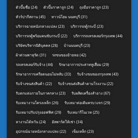
ตัวปั๊มชื่อ
(24)
ตัวปั๊มราคาถูก
(24)
ถุงมือราคาถูก
(23)
ทัวร์ปากีสถาน
(45)
ทาวน์โฮม นนทบุรี
(31)
บริการฉายหนังกลางแปลง
(23)
บริการรถตู้กระบี่
(23)
บริการรถตู้พร้อมคนขับกระบี่
(22)
บริการรถเทรลเลอร์กรุงเทพ
(44)
บริษัทบริหารนิติบุคคล
(28)
บ้านนนทบุรี
(23)
ผ้าต่วนพาหุรัด
(31)
รถขนของย้ายหอ
(42)
รถเทรลเลอร์รับจ้าง
(44)
รักษาอาการประสาทหูเสื่อม
(29)
รักษาอาการเครียดนอนไม่หลับ
(33)
รับจ้างขนของกรุงเทพ
(43)
รับจ้างขนส่งสินค้า
(22)
รับจ้างขนส่งสินค้าตามโรงงาน
(22)
รับตกแต่งภายในภาคกลาง
(23)
รับผลิตเครื่องสำอาง
(67)
รับเหมางานโครงเหล็ก
(26)
รับเหมาต่อเติมครบวงจร
(29)
รับเหมาปรับปรุงออฟฟิศ
(29)
รับเหมารีโนเวท
(25)
หางานไต้หวัน
(24)
อัลพาร์ดให้เช่า
(34)
อุปกรณ์ฉายหนังกลางแปลง
(22)
เข็มเหล็ก
(23)