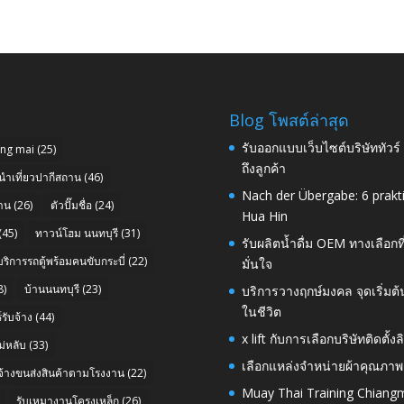
Blog โพสต์ล่าสุด
รับออกแบบเว็บไซต์บริษัททัวร
ang mai
(25)
ถึงลูกค้า
นำเที่ยวปากีสถาน
(46)
Nach der Übergabe: 6 prakt
าน
(26)
ตัวปั๊มชื่อ
(24)
Hua Hin
(45)
ทาวน์โฮม นนทบุรี
(31)
รับผลิตน้ำดื่ม OEM ทางเลือกท
บริการรถตู้พร้อมคนขับกระบี่
(22)
มั่นใจ
8)
บ้านนนทบุรี
(23)
บริการวางฤกษ์มงคล จุดเริ่มต
ในชีวิต
รับจ้าง
(44)
x lift กับการเลือกบริษัทติดต
่หลับ
(33)
เลือกแหล่งจำหน่ายผ้าคุณภาพ
บจ้างขนส่งสินค้าตามโรงงาน
(22)
Muay Thai Training Chiangm
รับเหมางานโครงเหล็ก
(26)