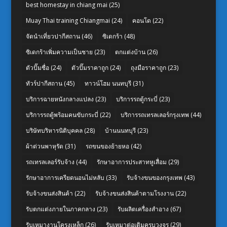
best homestay in chiang mai
(25)
Muay Thai training Chiangmai
(24)
คอนโด
(22)
จัดนำเที่ยวปากีสถาน
(46)
ซิเดกร้า
(48)
ซิเดกร้าเพิ่มความเป็นชาย
(23)
ตกแต่งบ้าน
(26)
ตัวปั๊มชื่อ
(24)
ตัวปั๊มราคาถูก
(24)
ถุงมือราคาถูก
(23)
ทัวร์ปากีสถาน
(45)
ทาวน์โฮม นนทบุรี
(31)
บริการฉายหนังกลางแปลง
(23)
บริการรถตู้กระบี่
(23)
บริการรถตู้พร้อมคนขับกระบี่
(22)
บริการรถเทรลเลอร์กรุงเทพ
(44)
บริษัทบริหารนิติบุคคล
(28)
บ้านนนทบุรี
(23)
ผ้าต่วนพาหุรัด
(31)
รถขนของย้ายหอ
(42)
รถเทรลเลอร์รับจ้าง
(44)
รักษาอาการประสาทหูเสื่อม
(29)
รักษาอาการเครียดนอนไม่หลับ
(33)
รับจ้างขนของกรุงเทพ
(43)
รับจ้างขนส่งสินค้า
(22)
รับจ้างขนส่งสินค้าตามโรงงาน
(22)
รับตกแต่งภายในภาคกลาง
(23)
รับผลิตเครื่องสำอาง
(67)
รับเหมางานโครงเหล็ก
(26)
รับเหมาต่อเติมครบวงจร
(29)