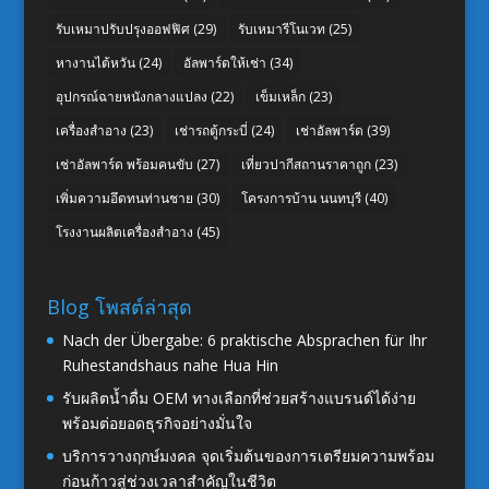
รับเหมาปรับปรุงออฟฟิศ
(29)
รับเหมารีโนเวท
(25)
หางานไต้หวัน
(24)
อัลพาร์ดให้เช่า
(34)
อุปกรณ์ฉายหนังกลางแปลง
(22)
เข็มเหล็ก
(23)
เครื่องสำอาง
(23)
เช่ารถตู้กระบี่
(24)
เช่าอัลพาร์ด
(39)
เช่าอัลพาร์ด พร้อมคนขับ
(27)
เที่ยวปากีสถานราคาถูก
(23)
เพิ่มความอึดทนท่านชาย
(30)
โครงการบ้าน นนทบุรี
(40)
โรงงานผลิตเครื่องสำอาง
(45)
Blog โพสต์ล่าสุด
Nach der Übergabe: 6 praktische Absprachen für Ihr
Ruhestandshaus nahe Hua Hin
รับผลิตน้ำดื่ม OEM ทางเลือกที่ช่วยสร้างแบรนด์ได้ง่าย
พร้อมต่อยอดธุรกิจอย่างมั่นใจ
บริการวางฤกษ์มงคล จุดเริ่มต้นของการเตรียมความพร้อม
ก่อนก้าวสู่ช่วงเวลาสำคัญในชีวิต