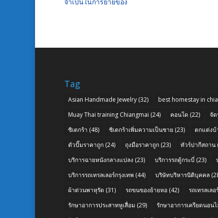
จำเป็นในการย้ายของ
Tag
Asian Handmade Jewelry
(32)
best homestay in chi
Muay Thai training Chiangmai
(24)
คอนโด
(22)
จัด
ซิเดกร้า
(48)
ซิเดกร้าเพิ่มความเป็นชาย
(23)
ตกแต่งบ้
ตัวปั๊มราคาถูก
(24)
ถุงมือราคาถูก
(23)
ทัวร์ปากีสถาน
บริการฉายหนังกลางแปลง
(23)
บริการรถตู้กระบี่
(23)
บริการรถเทรลเลอร์กรุงเทพ
(44)
บริษัทบริหารนิติบุคคล
(2
ผ้าต่วนพาหุรัด
(31)
รถขนของย้ายหอ
(42)
รถเทรลเลอร์
รักษาอาการประสาทหูเสื่อม
(29)
รักษาอาการเครียดนอนไม