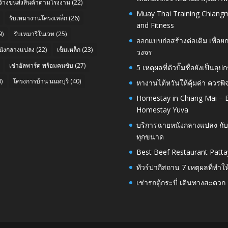
บจ้างขนส่งสินค้าตามโรงงาน
(22)
Muay Thai Training Chiangm
รับเหมางานโครงเหล็ก
(26)
and Fitness
9)
รับเหมารีโนเวท
(25)
ออกแบบก่อสร้างต่อเติม เพื่
นังกลางแปลง
(22)
เข็มเหล็ก
(23)
วงจร
เช่าอัลพาร์ด พร้อมคนขับ
(27)
5 เหตุผลที่ตัวปั๊มชื่อยังเป็
)
โครงการบ้าน นนทบุรี
(40)
หางานไต้หวันให้คุ้มค่า ควรพ
Homestay in Chiang Mai – E
Homestay Yuva
บริการฉายหนังกลางแปลง กับ
ทุกขนาด
Best Beef Restaurant Patta
ทัวร์ปากีสถาน 7 เหตุผลที่ทำใ
เช่ารถตู้กระบี่ เดินทางสะดว