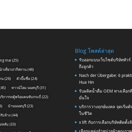
Blog โพสต์ล่าสุด
รับออกแบบเว็บไซต์บริษัททัวร
ang mai
(25)
ถึงลูกค้า
นำเที่ยวปากีสถาน
(46)
Nach der Übergabe: 6 prakt
าน
(26)
ตัวปั๊มชื่อ
(24)
Hua Hin
(45)
ทาวน์โฮม นนทบุรี
(31)
รับผลิตน้ำดื่ม OEM ทางเลือกท
บริการรถตู้พร้อมคนขับกระบี่
(22)
มั่นใจ
8)
บ้านนนทบุรี
(23)
บริการวางฤกษ์มงคล จุดเริ่มต
ในชีวิต
รับจ้าง
(44)
x lift กับการเลือกบริษัทติดต
่หลับ
(33)
เลือกแหล่งจำหน่ายผ้าคุณภาพ