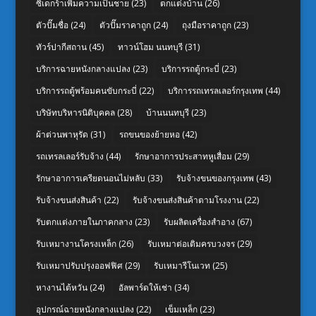
ซิเดกร้าเพิ่มความเป็นชาย
(23)
ตกแต่งบ้าน
(26)
ตัวปั๊มชื่อ
(24)
ตัวปั๊มราคาถูก
(24)
ถุงมือราคาถูก
(23)
ทัวร์ปากีสถาน
(45)
ทาวน์โฮม นนทบุรี
(31)
บริการฉายหนังกลางแปลง
(23)
บริการรถตู้กระบี่
(23)
บริการรถตู้พร้อมคนขับกระบี่
(22)
บริการรถเทรลเลอร์กรุงเทพ
(44)
บริษัทบริหารนิติบุคคล
(28)
บ้านนนทบุรี
(23)
ผ้าต่วนพาหุรัด
(31)
รถขนของย้ายหอ
(42)
รถเทรลเลอร์รับจ้าง
(44)
รักษาอาการประสาทหูเสื่อม
(29)
รักษาอาการเครียดนอนไม่หลับ
(33)
รับจ้างขนของกรุงเทพ
(43)
รับจ้างขนส่งสินค้า
(22)
รับจ้างขนส่งสินค้าตามโรงงาน
(22)
รับตกแต่งภายในภาคกลาง
(23)
รับผลิตเครื่องสำอาง
(67)
รับเหมางานโครงเหล็ก
(26)
รับเหมาต่อเติมครบวงจร
(29)
รับเหมาปรับปรุงออฟฟิศ
(29)
รับเหมารีโนเวท
(25)
หางานไต้หวัน
(24)
อัลพาร์ดให้เช่า
(34)
อุปกรณ์ฉายหนังกลางแปลง
(22)
เข็มเหล็ก
(23)