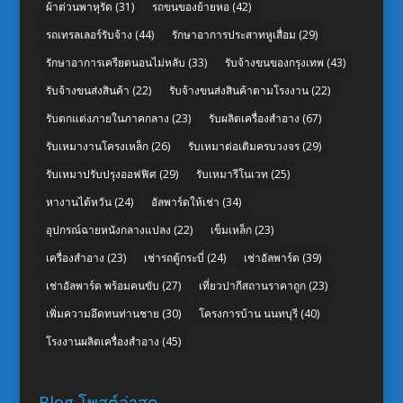
ผ้าต่วนพาหุรัด
(31)
รถขนของย้ายหอ
(42)
รถเทรลเลอร์รับจ้าง
(44)
รักษาอาการประสาทหูเสื่อม
(29)
รักษาอาการเครียดนอนไม่หลับ
(33)
รับจ้างขนของกรุงเทพ
(43)
รับจ้างขนส่งสินค้า
(22)
รับจ้างขนส่งสินค้าตามโรงงาน
(22)
รับตกแต่งภายในภาคกลาง
(23)
รับผลิตเครื่องสำอาง
(67)
รับเหมางานโครงเหล็ก
(26)
รับเหมาต่อเติมครบวงจร
(29)
รับเหมาปรับปรุงออฟฟิศ
(29)
รับเหมารีโนเวท
(25)
หางานไต้หวัน
(24)
อัลพาร์ดให้เช่า
(34)
อุปกรณ์ฉายหนังกลางแปลง
(22)
เข็มเหล็ก
(23)
เครื่องสำอาง
(23)
เช่ารถตู้กระบี่
(24)
เช่าอัลพาร์ด
(39)
เช่าอัลพาร์ด พร้อมคนขับ
(27)
เที่ยวปากีสถานราคาถูก
(23)
เพิ่มความอึดทนท่านชาย
(30)
โครงการบ้าน นนทบุรี
(40)
โรงงานผลิตเครื่องสำอาง
(45)
Blog โพสต์ล่าสุด