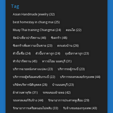
Tag
Asian Handmade Jewelry
(32)
best homestay in chiang mai
(25)
Muay Thai training Chiangmai
(24)
คอนโด
(22)
จัดนำเที่ยวปากีสถาน
(46)
ซิเดกร้า
(48)
ซิเดกร้าเพิ่มความเป็นชาย
(23)
ตกแต่งบ้าน
(26)
ตัวปั๊มชื่อ
(24)
ตัวปั๊มราคาถูก
(24)
ถุงมือราคาถูก
(23)
ทัวร์ปากีสถาน
(45)
ทาวน์โฮม นนทบุรี
(31)
บริการฉายหนังกลางแปลง
(23)
บริการรถตู้กระบี่
(23)
บริการรถตู้พร้อมคนขับกระบี่
(22)
บริการรถเทรลเลอร์กรุงเทพ
(44)
บริษัทบริหารนิติบุคคล
(28)
บ้านนนทบุรี
(23)
ผ้าต่วนพาหุรัด
(31)
รถขนของย้ายหอ
(42)
รถเทรลเลอร์รับจ้าง
(44)
รักษาอาการประสาทหูเสื่อม
(29)
รักษาอาการเครียดนอนไม่หลับ
(33)
รับจ้างขนของกรุงเทพ
(43)