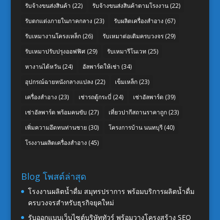
รับจ้างขนส่งสินค้า
(22)
รับจ้างขนส่งสินค้าตามโรงงาน
(22)
รับตกแต่งภายในภาคกลาง
(23)
รับผลิตเครื่องสำอาง
(67)
รับเหมางานโครงเหล็ก
(26)
รับเหมาต่อเติมครบวงจร
(29)
รับเหมาปรับปรุงออฟฟิศ
(29)
รับเหมารีโนเวท
(25)
หางานไต้หวัน
(24)
อัลพาร์ดให้เช่า
(34)
อุปกรณ์ฉายหนังกลางแปลง
(22)
เข็มเหล็ก
(23)
เครื่องสำอาง
(23)
เช่ารถตู้กระบี่
(24)
เช่าอัลพาร์ด
(39)
เช่าอัลพาร์ด พร้อมคนขับ
(27)
เที่ยวปากีสถานราคาถูก
(23)
เพิ่มความอึดทนท่านชาย
(30)
โครงการบ้าน นนทบุรี
(40)
โรงงานผลิตเครื่องสำอาง
(45)
Blog โพสต์ล่าสุด
โรงงานผลิตน้ำดื่ม สมุทรปราการ พร้อมบริการผลิตน้ำดื่ม
ครบวงจรสำหรับธุรกิจยุคใหม่
รับออกแบบเว็บไซต์บริษัททัวร์ พร้อมวางโครงสร้าง SEO