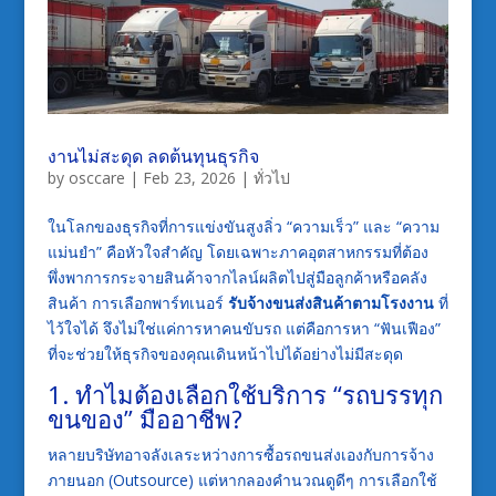
งานไม่สะดุด ลดต้นทุนธุรกิจ
by
osccare
|
Feb 23, 2026
|
ทั่วไป
ในโลกของธุรกิจที่การแข่งขันสูงลิ่ว “ความเร็ว” และ “ความ
แม่นยำ” คือหัวใจสำคัญ โดยเฉพาะภาคอุตสาหกรรมที่ต้อง
พึ่งพาการกระจายสินค้าจากไลน์ผลิตไปสู่มือลูกค้าหรือคลัง
สินค้า การเลือกพาร์ทเนอร์
รับจ้างขนส่งสินค้าตามโรงงาน
ที่
ไว้ใจได้ จึงไม่ใช่แค่การหาคนขับรถ แต่คือการหา “ฟันเฟือง”
ที่จะช่วยให้ธุรกิจของคุณเดินหน้าไปได้อย่างไม่มีสะดุด
1. ทำไมต้องเลือกใช้บริการ “รถบรรทุก
ขนของ” มืออาชีพ?
หลายบริษัทอาจลังเลระหว่างการซื้อรถขนส่งเองกับการจ้าง
ภายนอก (Outsource) แต่หากลองคำนวณดูดีๆ การเลือกใช้