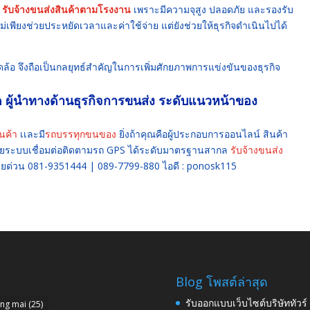
ร
รับจ้างขนส่งสินค้าตามโรงงาน
เพราะมีความจุสูง ปลอดภัย และรองรับ
่เพียงช่วยประหยัดเวลาและค่าใช้จ่าย แต่ยังช่วยให้ธุรกิจดำเนินไปได้
แปดล้อ จึงถือเป็นกลยุทธ์สำคัญในการเพิ่มศักยภาพการแข่งขันของธุรกิจ
ด ผู้นำทางด้านธุรกิจการขนส่ง ระดับแนวหน้าของ
นค้า
เเละมี
รถบรรทุกขนของ
ยิ่งถ้าคุณคือผู้ประกอบการออนไลน์ สินค้า
ด้วยระบบเชื่อมต่อติดตามรถ GPS ได้ระดับมาตรฐานสากล
รับจ้างขนส่ง
ยด่วน 081-9351444 | 089-7799-880
ไอดี : ponosk115
Blog โพสต์ล่าสุด
รับออกแบบเว็บไซต์บริษัททัวร
ang mai
(25)