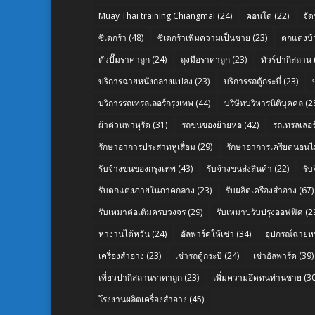
Muay Thai training Chiangmai
(24)
คอนโด
(22)
จัด
ซิเดกร้า
(48)
ซิเดกร้าเพิ่มความเป็นชาย
(23)
ตกแต่งบ้
ตัวปั๊มราคาถูก
(24)
ถุงมือราคาถูก
(23)
ทัวร์ปากีสถาน
บริการฉายหนังกลางแปลง
(23)
บริการรถตู้กระบี่
(23)
บริการรถเทรลเลอร์กรุงเทพ
(44)
บริษัทบริหารนิติบุคคล
(2
ผ้าต่วนพาหุรัด
(31)
รถขนของย้ายหอ
(42)
รถเทรลเลอร์
รักษาอาการประสาทหูเสื่อม
(29)
รักษาอาการเครียดนอนไม
รับจ้างขนของกรุงเทพ
(43)
รับจ้างขนส่งสินค้า
(22)
รั
รับตกแต่งภายในภาคกลาง
(23)
รับผลิตเครื่องสำอาง
(67)
รับเหมาต่อเติมครบวงจร
(29)
รับเหมาปรับปรุงออฟฟิศ
(2
หางานไต้หวัน
(24)
อัลพาร์ดให้เช่า
(34)
อุปกรณ์ฉายห
เครื่องสำอาง
(23)
เช่ารถตู้กระบี่
(24)
เช่าอัลพาร์ด
(39)
เที่ยวปากีสถานราคาถูก
(23)
เพิ่มความอึดทนท่านชาย
(30
โรงงานผลิตเครื่องสำอาง
(45)