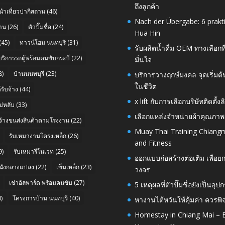
ถึงลูกค้า
นำเที่ยวปากีสถาน
(46)
Nach der Übergabe: 6 prakt
าน
(26)
ตัวปั๊มชื่อ
(24)
Hua Hin
(45)
ทาวน์โฮม นนทบุรี
(31)
รับผลิตน้ำดื่ม OEM ทางเลือกท
บริการรถตู้พร้อมคนขับกระบี่
(22)
มั่นใจ
8)
บ้านนนทบุรี
(23)
บริการวางฤกษ์มงคล จุดเริ่มต
ในชีวิต
รับจ้าง
(44)
x lift กับการเลือกบริษัทติดต
่หลับ
(33)
เลือกแหล่งจำหน่ายผ้าคุณภาพ
บจ้างขนส่งสินค้าตามโรงงาน
(22)
Muay Thai Training Chiangm
รับเหมางานโครงเหล็ก
(26)
and Fitness
9)
รับเหมารีโนเวท
(25)
ออกแบบก่อสร้างต่อเติม เพื่
นังกลางแปลง
(22)
เข็มเหล็ก
(23)
วงจร
เช่าอัลพาร์ด พร้อมคนขับ
(27)
5 เหตุผลที่ตัวปั๊มชื่อยังเป็
)
โครงการบ้าน นนทบุรี
(40)
หางานไต้หวันให้คุ้มค่า ควรพ
Homestay in Chiang Mai – E