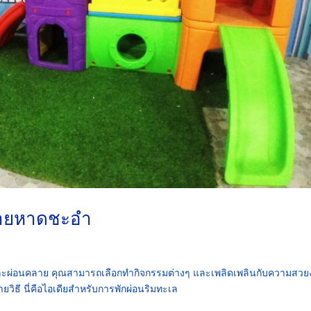
ดชายหาดชะอำ
นและผ่อนคลาย คุณสามารถเลือกทำกิจกรรมต่างๆ และเพลิดเพลินกับความสวย
วิธี นี่คือไอเดียสำหรับการพักผ่อนริมทะเล