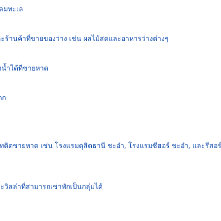
สลมทะเล
ะร้านค้าที่ขายของว่าง เช่น ผลไม้สดและอาหารว่างต่างๆ
งน้ำได้ที่ชายหาด
ตก
อร์ทติดชายหาด เช่น โรงแรมดุสิตธานี ชะอำ, โรงแรมซีฮอร์ ชะอำ, และรีสอร
ิลล่าที่สามารถเช่าพักเป็นกลุ่มได้