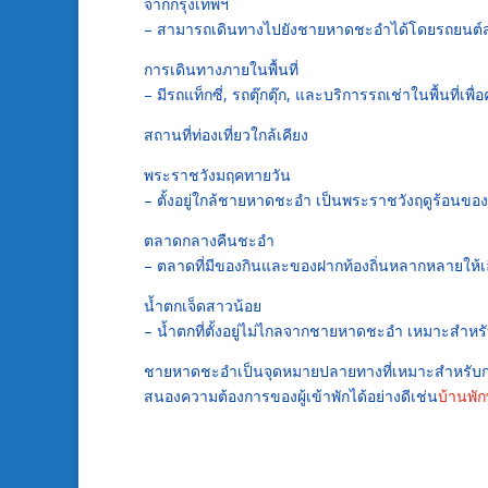
จากกรุงเทพฯ
– สามารถเดินทางไปยังชายหาดชะอำได้โดยรถยนต์ส่ว
การเดินทางภายในพื้นที่
– มีรถแท็กซี่, รถตุ๊กตุ๊ก, และบริการรถเช่าในพื้นที่
สถานที่ท่องเที่ยวใกล้เคียง
พระราชวังมฤคทายวัน
– ตั้งอยู่ใกล้ชายหาดชะอำ เป็นพระราชวังฤดูร้อนขอ
ตลาดกลางคืนชะอำ
– ตลาดที่มีของกินและของฝากท้องถิ่นหลากหลายให้เล
น้ำตกเจ็ดสาวน้อย
– น้ำตกที่ตั้งอยู่ไม่ไกลจากชายหาดชะอำ เหมาะสำ
ชายหาดชะอำเป็นจุดหมายปลายทางที่เหมาะสำหรับก
สนองความต้องการของผู้เข้าพักได้อย่างดีเช่น
บ้านพัก