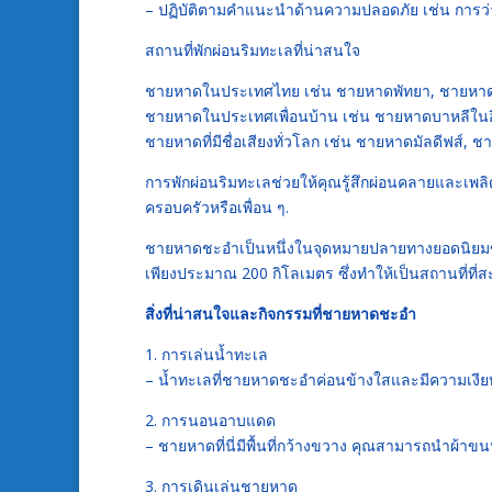
– ปฏิบัติตามคำแนะนำด้านความปลอดภัย เช่น การว่
สถานที่พักผ่อนริมทะเลที่น่าสนใจ
ชายหาดในประเทศไทย เช่น ชายหาดพัทยา, ชายหาดภู
ชายหาดในประเทศเพื่อนบ้าน เช่น ชายหาดบาหลีในอิ
ชายหาดที่มีชื่อเสียงทั่วโลก เช่น ชายหาดมัลดีฟส์
การพักผ่อนริมทะเลช่วยให้คุณรู้สึกผ่อนคลายและเ
ครอบครัวหรือเพื่อน ๆ.
ชายหาดชะอำเป็นหนึ่งในจุดหมายปลายทางยอดนิยมของ
เพียงประมาณ 200 กิโลเมตร ซึ่งทำให้เป็นสถานที่ที
สิ่งที่น่าสนใจและกิจกรรมที่ชายหาดชะอำ
1. การเล่นน้ำทะเล
– น้ำทะเลที่ชายหาดชะอำค่อนข้างใสและมีความเงี
2. การนอนอาบแดด
– ชายหาดที่นี่มีพื้นที่กว้างขวาง คุณสามารถนำผ้า
3. การเดินเล่นชายหาด