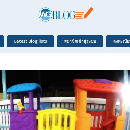
Latest Blog lists
สมาชิกเข้าสู่ระบบ
ลงทะเบีย