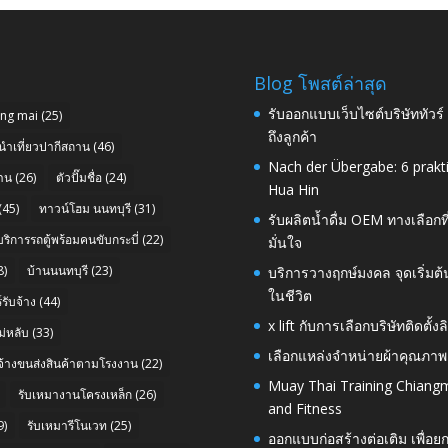
Blog โพสต์ล่าสุด
รับออกแบบเว็บไซต์บริษัททัวร
ang mai
(25)
ถึงลูกค้า
นำเที่ยวปากีสถาน
(46)
Nach der Übergabe: 6 prakt
าน
(26)
ตัวปั๊มชื่อ
(24)
Hua Hin
(45)
ทาวน์โฮม นนทบุรี
(31)
รับผลิตน้ำดื่ม OEM ทางเลือกท
บริการรถตู้พร้อมคนขับกระบี่
(22)
มั่นใจ
8)
บ้านนนทบุรี
(23)
บริการวางฤกษ์มงคล จุดเริ่มต
ในชีวิต
รับจ้าง
(44)
x lift กับการเลือกบริษัทติดต
่หลับ
(33)
เลือกแหล่งจำหน่ายผ้าคุณภาพ
บจ้างขนส่งสินค้าตามโรงงาน
(22)
Muay Thai Training Chiangm
รับเหมางานโครงเหล็ก
(26)
and Fitness
9)
รับเหมารีโนเวท
(25)
ออกแบบก่อสร้างต่อเติม เพื่