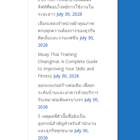
ลิฟท์ที่ตอบโจทย์การใช้งานใน
ระยะยาว
July 30, 2026
เลือกแหล่งจำหน่ายผ้าคุณภาพ
ครบทุกความต้องการของธุรกิจ
ตัดเย็บและงานแฟชั่น
July 30,
2026
Muay Thai Training
Chiangmai: A Complete Guide
to Improving Your Skills and
Fitness
July 30, 2026
ออกแบบก่อสร้างต่อเติม เพื่อยก
ระดับบ้านและอาคารด้วยบริการ
รับเหมาต่อเติมครบวงจร
July 30,
2026
5 เหตุผลที่ตัวปั๊มชื่อยังเป็น
อุปกรณ์สำคัญสำหรับสำนักงาน
และธุรกิจทุกขนาด
July 30,
2026