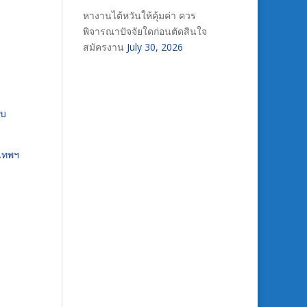
หางานไต้หวันให้คุ้มค่า ควร
พิจารณาปัจจัยใดก่อนตัดสินใจ
สมัครงาน
July 30, 2026
ับ
งเทพฯ