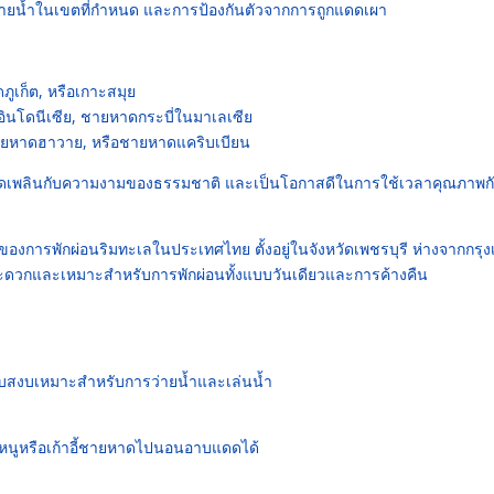
ายน้ำในเขตที่กำหนด และการป้องกันตัวจากการถูกแดดเผา
เก็ต, หรือเกาะสมุย
นโดนีเซีย, ชายหาดกระบี่ในมาเลเซีย
, ชายหาดฮาวาย, หรือชายหาดแคริบเบียน
พลิดเพลินกับความงามของธรรมชาติ และเป็นโอกาสดีในการใช้เวลาคุณภาพก
การพักผ่อนริมทะเลในประเทศไทย ตั้งอยู่ในจังหวัดเพชรบุรี ห่างจากกรุ
่สะดวกและเหมาะสำหรับการพักผ่อนทั้งแบบวันเดียวและการค้างคืน
ยบสงบเหมาะสำหรับการว่ายน้ำและเล่นน้ำ
ขนหนูหรือเก้าอี้ชายหาดไปนอนอาบแดดได้