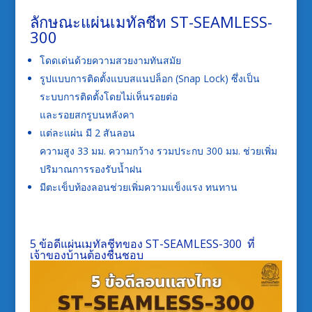
ลักษณะแผ่นเมทัลชีท
ST-SEAMLESS-
300
โดดเด่นด้วยความสวยงามทันสมัย
รูปแบบการติดตั้งแบบสแนปล็อก
(Snap Lock)
ซึ่งเป็น
ระบบการติดตั้งโดยไม่เห็นรอยต่อ
และรอยสกรูบนหลังคา
แต่ละแผ่น
มี
2
สันลอน
ความสูง 33 มม
.
ความกว้าง
รวมประกบ
300
มม
.
ช่วยเพิ่ม
ปริมาณการรองรับน้ำฝน
มีตะเข็บท้องลอนช่วยเพิ่มความแข็งแรง
ทนทาน
5
ข้อดี
แผ่นเมทัลชีท
ขอ
ง
ST-SEAMLESS-300
ที่
เจ้าของบ้าน
ต้อง
ชื่นชอบ