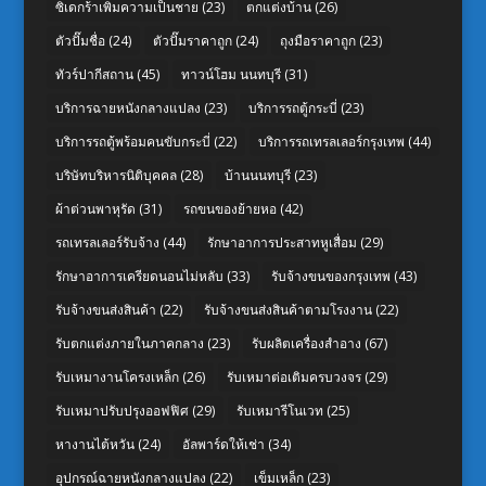
ซิเดกร้าเพิ่มความเป็นชาย
(23)
ตกแต่งบ้าน
(26)
ตัวปั๊มชื่อ
(24)
ตัวปั๊มราคาถูก
(24)
ถุงมือราคาถูก
(23)
ทัวร์ปากีสถาน
(45)
ทาวน์โฮม นนทบุรี
(31)
บริการฉายหนังกลางแปลง
(23)
บริการรถตู้กระบี่
(23)
บริการรถตู้พร้อมคนขับกระบี่
(22)
บริการรถเทรลเลอร์กรุงเทพ
(44)
บริษัทบริหารนิติบุคคล
(28)
บ้านนนทบุรี
(23)
ผ้าต่วนพาหุรัด
(31)
รถขนของย้ายหอ
(42)
รถเทรลเลอร์รับจ้าง
(44)
รักษาอาการประสาทหูเสื่อม
(29)
รักษาอาการเครียดนอนไม่หลับ
(33)
รับจ้างขนของกรุงเทพ
(43)
รับจ้างขนส่งสินค้า
(22)
รับจ้างขนส่งสินค้าตามโรงงาน
(22)
รับตกแต่งภายในภาคกลาง
(23)
รับผลิตเครื่องสำอาง
(67)
รับเหมางานโครงเหล็ก
(26)
รับเหมาต่อเติมครบวงจร
(29)
รับเหมาปรับปรุงออฟฟิศ
(29)
รับเหมารีโนเวท
(25)
หางานไต้หวัน
(24)
อัลพาร์ดให้เช่า
(34)
อุปกรณ์ฉายหนังกลางแปลง
(22)
เข็มเหล็ก
(23)