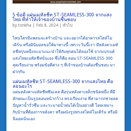
5 ข้อดี แผ่นเมทัลชีท ST-SEAMLESS-300 จากแสง
ไทย ที่ทำให้เจ้าของบ้านชื่นชอบ
by
tonkha
|
Feb 8, 2024
|
ทั่วไป
ไหนใครมีแพลนจะสร้างบ้าน
และอยากได้อาคารสไตล์โม
เดิร์น
หรือมินิมอลขอให้มาทางนี้
เพราะวันนี้เรา
มีหลังคาเมทั
ลชีทรุ่นหนึ่งจะมาแนะนำ
ให้กับทุกคนได้ลองใช้
จากแบรนด์
แสงไทยเมทัลชีท
นั่น
เอง
ซึ่ง
ก็คือ
ลอน
ST-SEAMLESS-300
สุดเรียบง่าย
พร้อมข้อดีต่าง
ๆ
ที่เจ้าของบ้านต้องชื่นชอบ
มา
ฝากกัน
แผ่นเมทัลชีท
ST-SEAMLESS-300
จากแสงไทย
คือ
ลอนอะไร
แผ่นหลังคาเมทัลชีทซีมเลส
คือรุ่นหลังคา
เหล็ก
ชนิดหนึ่ง
ที
่มี
ลักษณะ
เป็นรูป
ลอนหน้า
กว้าง
ทรงเรียบง่าย
ที่
สามารถช่วยลด
ปัญหาน้ำรั่วซึม
และระบายน้ำฝนได้เป็นอย่างดี
โดยเหมาะ
กับบ้านที่ต้องการหลังคา
หรือผนังรูปทรงสไตล์โมเดิร์น
ห
รือมิ
นิมอลนั่นเอง