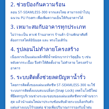
2.
ช่วยป้องกันความร้อน
ลอน
ST-SEAMLESS-300
จากแสงไทย
สามารถนำไปบุ
ฉนว
น
PU Foam
เพื่อเพิ่มความเย็นให้กับอาคารได
3.
เหมาะสมกับอาคารทุกประเภท
ไม่ว่าจะเป็น
คาเฟ่
ร้านอาหาร
ร้านค้า
บ้านพักอาศัยที่
ต้องการสไตล์มินิมอล
และ
ทรงโมเดิร์น
4.
รูปลอนไม่ทำลายโครงสร้าง
เนื่องจากเป็นแผ่นเหล็กที่มีน้ำหนักเบากว่าวัสุดุอื่น
ๆ
เช่น
หลังคากระเบื้อง
จึงทำให้ติดตั้งง่าย
ไม่ทำลาย
โ
ครงสร้าง
อาคาร
5.
ระบบติดตั้งช่วยลดปัญหาน้ำรั่ว
โดยการติดตั้งของแผ่นเมทัลชีท
ST-SEAMLESS-300
จะใช้
ระบบการติดตั้งแบบสแนปล็อ
ก
(Snap Lock)
เทคโนโลยีใหม่
ที่ยึดสกรูบริเวณช่วงระยะขอบของ
แผ่นเมทัลชีทจากด้านขวา
สุด
แล้วนำแผ่นใหม่มา
ประกบซ้อนทับด้วยระบบล็อกกับตัว
แผ่นล่างแบบ
ไร้รอยต่อ
ช่วยเพิ่มปริมาณการรองรับน้ำฝน