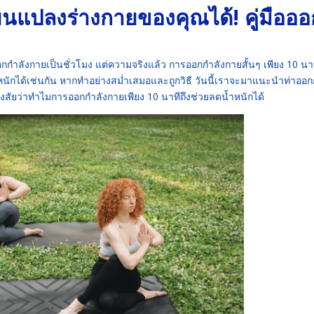
ี่ยนแปลงร่างกายของคุณได้! คู่มือออ
กำลังกายเป็นชั่วโมง แต่ความจริงแล้ว การออกกำลังกายสั้นๆ เพียง 10 นาท
นักได้เช่นกัน หากทำอย่างสม่ำเสมอและถูกวิธี วันนี้เราจะมาแนะนำท่าออก
อสงสัยว่าทำไมการออกกำลังกายเพียง 10 นาทีถึงช่วยลดน้ำหนักได้