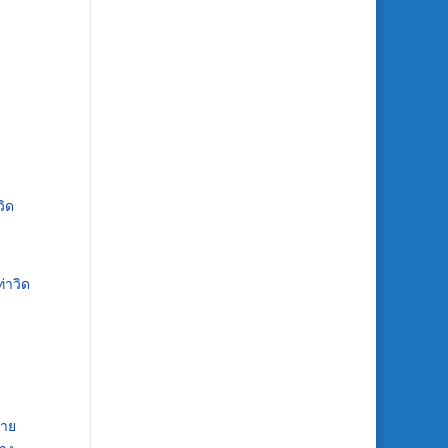
วิด
่าวิด
กาย