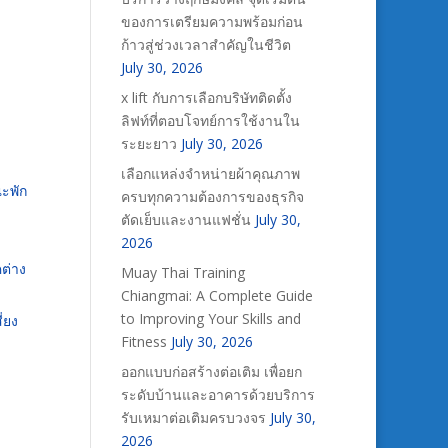
ของการเตรียมความพร้อมก่อน
ก้าวสู่ช่วงเวลาสำคัญในชีวิต
July 30, 2026
x lift กับการเลือกบริษัทติดตั้ง
ลิฟท์ที่ตอบโจทย์การใช้งานใน
ระยะยาว
July 30, 2026
เลือกแหล่งจำหน่ายผ้าคุณภาพ
ะพัก
ครบทุกความต้องการของธุรกิจ
ตัดเย็บและงานแฟชั่น
July 30,
2026
ต่าง
Muay Thai Training
Chiangmai: A Complete Guide
to Improving Your Skills and
่ยง
Fitness
July 30, 2026
ม
ออกแบบก่อสร้างต่อเติม เพื่อยก
ระดับบ้านและอาคารด้วยบริการ
รับเหมาต่อเติมครบวงจร
July 30,
2026