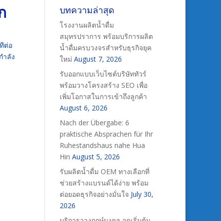
ก
บทความล่าสุด
โรงงานผลิตน้ำดื่ม
สมุทรปราการ พร้อมบริการผลิต
ีต่อ
น้ำดื่มครบวงจรสำหรับธุรกิจยุค
กำลัง
ใหม่
August 7, 2026
รับออกแบบเว็บไซต์บริษัททัวร์
พร้อมวางโครงสร้าง SEO เพื่อ
เพิ่มโอกาสในการเข้าถึงลูกค้า
August 6, 2026
Nach der Übergabe: 6
praktische Absprachen für Ihr
Ruhestandshaus nahe Hua
Hin
August 5, 2026
รับผลิตน้ำดื่ม OEM ทางเลือกที่
ช่วยสร้างแบรนด์ได้ง่าย พร้อม
ต่อยอดธุรกิจอย่างมั่นใจ
July 30,
2026
บริการวางฤกษ์มงคล จุดเริ่มต้น