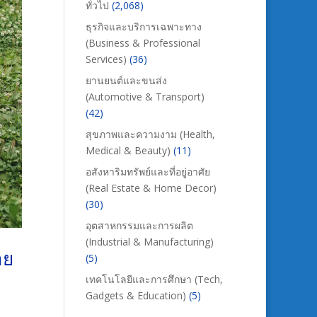
ทั่วไป
(2,068)
ธุรกิจและบริการเฉพาะทาง
(Business & Professional
Services)
(36)
ยานยนต์และขนส่ง
(Automotive & Transport)
(42)
สุขภาพและความงาม (Health,
Medical & Beauty)
(11)
อสังหาริมทรัพย์และที่อยู่อาศัย
(Real Estate & Home Decor)
(30)
อุตสาหกรรมและการผลิต
(Industrial & Manufacturing)
าย
(5)
เทคโนโลยีและการศึกษา (Tech,
Gadgets & Education)
(5)