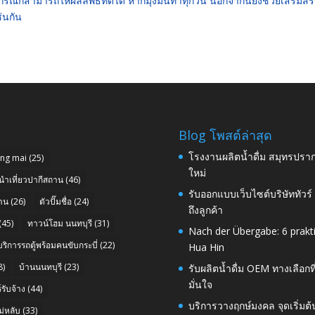
กรณ์ก็สามารถให้ผลลัพธ์ที่ดีได้ หากมุ่งมั่นทำทุกวัน นอกจากนี้ยังช่วยเสริมสร
่นกัน
Blog โพสต์ล่าสุด
โรงงานผลิตน้ำดื่ม สมุทรปราก
ang mai
(25)
ใหม่
นำเที่ยวปากีสถาน
(46)
รับออกแบบเว็บไซต์บริษัททัวร
าน
(26)
ตัวปั๊มชื่อ
(24)
ถึงลูกค้า
(45)
ทาวน์โฮม นนทบุรี
(31)
Nach der Übergabe: 6 prakt
บริการรถตู้พร้อมคนขับกระบี่
(22)
Hua Hin
8)
บ้านนนทบุรี
(23)
รับผลิตน้ำดื่ม OEM ทางเลือกท
มั่นใจ
รับจ้าง
(44)
บริการวางฤกษ์มงคล จุดเริ่มต
่หลับ
(33)