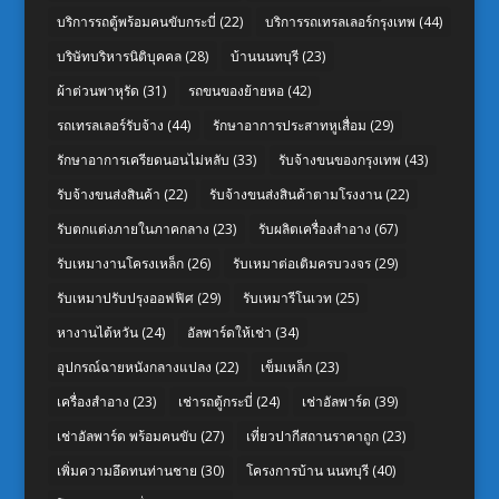
บริการรถตู้พร้อมคนขับกระบี่
(22)
บริการรถเทรลเลอร์กรุงเทพ
(44)
บริษัทบริหารนิติบุคคล
(28)
บ้านนนทบุรี
(23)
ผ้าต่วนพาหุรัด
(31)
รถขนของย้ายหอ
(42)
รถเทรลเลอร์รับจ้าง
(44)
รักษาอาการประสาทหูเสื่อม
(29)
รักษาอาการเครียดนอนไม่หลับ
(33)
รับจ้างขนของกรุงเทพ
(43)
รับจ้างขนส่งสินค้า
(22)
รับจ้างขนส่งสินค้าตามโรงงาน
(22)
รับตกแต่งภายในภาคกลาง
(23)
รับผลิตเครื่องสำอาง
(67)
รับเหมางานโครงเหล็ก
(26)
รับเหมาต่อเติมครบวงจร
(29)
รับเหมาปรับปรุงออฟฟิศ
(29)
รับเหมารีโนเวท
(25)
หางานไต้หวัน
(24)
อัลพาร์ดให้เช่า
(34)
อุปกรณ์ฉายหนังกลางแปลง
(22)
เข็มเหล็ก
(23)
เครื่องสำอาง
(23)
เช่ารถตู้กระบี่
(24)
เช่าอัลพาร์ด
(39)
เช่าอัลพาร์ด พร้อมคนขับ
(27)
เที่ยวปากีสถานราคาถูก
(23)
เพิ่มความอึดทนท่านชาย
(30)
โครงการบ้าน นนทบุรี
(40)