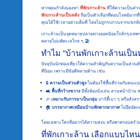
หากคุณกำลังมองหา
ที่พักเกาะล้าน
ที่ให้ความเป็นส่
พักเกาะล้านเป็นหลัง
ถือเป็นตัวเลือกที่ตอบโจทย์มากที่
คุณได้ใช้เวลาอย่างเต็มที่ โดยไม่ถูกรบกวนจากแขกห้อ
เกาะล้านเป็นจุดหมายปลายทางยอดนิยมใกล้กรุงเทพ
คลายไม่แพ้ทะเลไกล ๆ 🏖️
ทำไม “บ้านพักเกาะล้านเป็นหล
ปัจจุบันนักท่องเที่ยวให้ความสำคัญกับความเป็นส่ว
ที่นิยม เพราะมีข้อดีหลายด้าน เช่น
🔒
ความเป็นส่วนตัวสูง
ไม่ต้องใช้พื้นที่ร่วมกับคนแ
🛋️
พื้นที่กว้างขวาง
มีทั้งห้องนั่งเล่น ลานหน้าบ้าน 
🎉
เหมาะกับการมาเป็นกลุ่ม
ปาร์ตี้เบา ๆ หรือสังสรร
🏠
บรรยากาศเหมือนบ้านพักตากอากาศ
ไม่อึดอัดเ
โดยเฉพาะใครที่อยากได้ความสงบ หรือพาครอบครัวมาพั
ที่พักเกาะล้าน เลือกแบบไหน