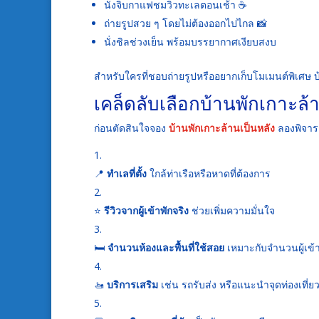
นั่งจิบกาแฟชมวิวทะเลตอนเช้า ☕
ถ่ายรูปสวย ๆ โดยไม่ต้องออกไปไกล 📸
นั่งชิลช่วงเย็น พร้อมบรรยากาศเงียบสงบ
สำหรับใครที่ชอบถ่ายรูปหรืออยากเก็บโมเมนต์พิเศษ บ้
เคล็ดลับเลือกบ้านพักเกาะล้
ก่อนตัดสินใจจอง
บ้านพักเกาะล้านเป็นหลัง
ลองพิจารณา
📍
ทำเลที่ตั้ง
ใกล้ท่าเรือหรือหาดที่ต้องการ
⭐
รีวิวจากผู้เข้าพักจริง
ช่วยเพิ่มความมั่นใจ
🛏️
จำนวนห้องและพื้นที่ใช้สอย
เหมาะกับจำนวนผู้เข้า
🚤
บริการเสริม
เช่น รถรับส่ง หรือแนะนำจุดท่องเที่ย