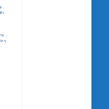
าย
ตัว
วาม
ิล ๆ