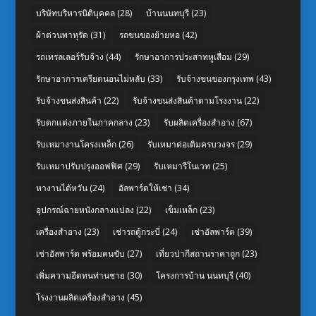
บริษัทบริหารนิติบุคคล
(28)
บ้านนนทบุรี
(23)
ผ้าต่วนพาหุรัด
(31)
รถขนของย้ายหอ
(42)
รถเทรลเลอร์รับจ้าง
(44)
รักษาอาการประสาทหูเสื่อม
(29)
รักษาอาการเครียดนอนไม่หลับ
(33)
รับจ้างขนของกรุงเทพ
(43)
รับจ้างขนส่งสินค้า
(22)
รับจ้างขนส่งสินค้าตามโรงงาน
(22)
รับตกแต่งภายในภาคกลาง
(23)
รับผลิตเครื่องสำอาง
(67)
รับเหมางานโครงเหล็ก
(26)
รับเหมาต่อเติมครบวงจร
(29)
รับเหมาปรับปรุงออฟฟิศ
(29)
รับเหมารีโนเวท
(25)
หางานไต้หวัน
(24)
อัลพาร์ดให้เช่า
(34)
อุปกรณ์ฉายหนังกลางแปลง
(22)
เข็มเหล็ก
(23)
เครื่องสำอาง
(23)
เช่ารถตู้กระบี่
(24)
เช่าอัลพาร์ด
(39)
เช่าอัลพาร์ด พร้อมคนขับ
(27)
เที่ยวปากีสถานราคาถูก
(23)
เพิ่มความอึดทนท่านชาย
(30)
โครงการบ้าน นนทบุรี
(40)
โรงงานผลิตเครื่องสำอาง
(45)