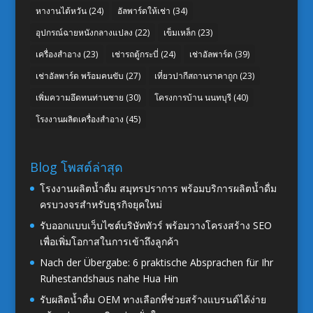
หางานไต้หวัน
(24)
อัลพาร์ดให้เช่า
(34)
อุปกรณ์ฉายหนังกลางแปลง
(22)
เข็มเหล็ก
(23)
เครื่องสำอาง
(23)
เช่ารถตู้กระบี่
(24)
เช่าอัลพาร์ด
(39)
เช่าอัลพาร์ด พร้อมคนขับ
(27)
เที่ยวปากีสถานราคาถูก
(23)
เพิ่มความอึดทนท่านชาย
(30)
โครงการบ้าน นนทบุรี
(40)
โรงงานผลิตเครื่องสำอาง
(45)
Blog โพสต์ล่าสุด
โรงงานผลิตน้ำดื่ม สมุทรปราการ พร้อมบริการผลิตน้ำดื่ม
ครบวงจรสำหรับธุรกิจยุคใหม่
รับออกแบบเว็บไซต์บริษัททัวร์ พร้อมวางโครงสร้าง SEO
เพื่อเพิ่มโอกาสในการเข้าถึงลูกค้า
Nach der Übergabe: 6 praktische Absprachen für Ihr
Ruhestandshaus nahe Hua Hin
รับผลิตน้ำดื่ม OEM ทางเลือกที่ช่วยสร้างแบรนด์ได้ง่าย