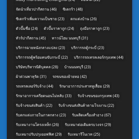
จัดนำเที่ยวปากีสถาน
(46)
ซิเดกร้า
(48)
ซิเดกร้าเพิ่มความเป็นชาย
(23)
ตกแต่งบ้าน
(26)
ตัวปั๊มชื่อ
(24)
ตัวปั๊มราคาถูก
(24)
ถุงมือราคาถูก
(23)
ทัวร์ปากีสถาน
(45)
ทาวน์โฮม นนทบุรี
(31)
บริการฉายหนังกลางแปลง
(23)
บริการรถตู้กระบี่
(23)
บริการรถตู้พร้อมคนขับกระบี่
(22)
บริการรถเทรลเลอร์กรุงเทพ
(44)
บริษัทบริหารนิติบุคคล
(28)
บ้านนนทบุรี
(23)
ผ้าต่วนพาหุรัด
(31)
รถขนของย้ายหอ
(42)
รถเทรลเลอร์รับจ้าง
(44)
รักษาอาการประสาทหูเสื่อม
(29)
รักษาอาการเครียดนอนไม่หลับ
(33)
รับจ้างขนของกรุงเทพ
(43)
รับจ้างขนส่งสินค้า
(22)
รับจ้างขนส่งสินค้าตามโรงงาน
(22)
รับตกแต่งภายในภาคกลาง
(23)
รับผลิตเครื่องสำอาง
(67)
รับเหมางานโครงเหล็ก
(26)
รับเหมาต่อเติมครบวงจร
(29)
รับเหมาปรับปรุงออฟฟิศ
(29)
รับเหมารีโนเวท
(25)