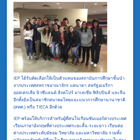
IEP ได้รับคัดเลือกให้เป็นตัวแทนของสถาบันการศึกษาชั้นนำ
จากประเทศสหราชอาณาจักร แคนาดา สหรัฐอเมริกา
ออสเตรเลีย นิวซีแลนด์ สิงคโปร์ มาเลเซีย ฟิลิปปินส์ และจีน
อีกทั้งยังเป็นสมาชิกสมาคมไทยแนะแนวการศึกษานานาชาติ
(สทศ.) หรือ TIECA อีกด้วย
IEP พร้อมให้บริการสำหรับผู้ที่สนใจเรียนซัมเมอร์ต่างประเทศ
เรียนภาษาอังกฤษที่ต่างประเทศระยะสั้น-ระยะยาว เรียนต่อ
ต่างประเทศระดับมัธยม วิทยาลัย และมหาวิทยาลัย รวมทั้ง
หลักสูตรสำหรับผู้ที่สนใจเรียนภาษาอังกฤษและทำงานในต่าง