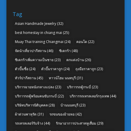
Tag
Asian Handmade Jewelry
(32)
best homestay in chiang mai
(25)
Muay Thai training Chiangmai
(24)
คอนโด
(22)
จัดนำเที่ยวปากีสถาน
(46)
ซิเดกร้า
(48)
ซิเดกร้าเพิ่มความเป็นชาย
(23)
ตกแต่งบ้าน
(26)
ตัวปั๊มชื่อ
(24)
ตัวปั๊มราคาถูก
(24)
ถุงมือราคาถูก
(23)
ทัวร์ปากีสถาน
(45)
ทาวน์โฮม นนทบุรี
(31)
บริการฉายหนังกลางแปลง
(23)
บริการรถตู้กระบี่
(23)
บริการรถตู้พร้อมคนขับกระบี่
(22)
บริการรถเทรลเลอร์กรุงเทพ
(44)
บริษัทบริหารนิติบุคคล
(28)
บ้านนนทบุรี
(23)
ผ้าต่วนพาหุรัด
(31)
รถขนของย้ายหอ
(42)
รถเทรลเลอร์รับจ้าง
(44)
รักษาอาการประสาทหูเสื่อม
(29)