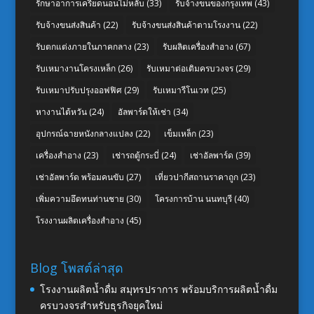
รักษาอาการเครียดนอนไม่หลับ
(33)
รับจ้างขนของกรุงเทพ
(43)
รับจ้างขนส่งสินค้า
(22)
รับจ้างขนส่งสินค้าตามโรงงาน
(22)
รับตกแต่งภายในภาคกลาง
(23)
รับผลิตเครื่องสำอาง
(67)
รับเหมางานโครงเหล็ก
(26)
รับเหมาต่อเติมครบวงจร
(29)
รับเหมาปรับปรุงออฟฟิศ
(29)
รับเหมารีโนเวท
(25)
หางานไต้หวัน
(24)
อัลพาร์ดให้เช่า
(34)
อุปกรณ์ฉายหนังกลางแปลง
(22)
เข็มเหล็ก
(23)
เครื่องสำอาง
(23)
เช่ารถตู้กระบี่
(24)
เช่าอัลพาร์ด
(39)
เช่าอัลพาร์ด พร้อมคนขับ
(27)
เที่ยวปากีสถานราคาถูก
(23)
เพิ่มความอึดทนท่านชาย
(30)
โครงการบ้าน นนทบุรี
(40)
โรงงานผลิตเครื่องสำอาง
(45)
Blog โพสต์ล่าสุด
โรงงานผลิตน้ำดื่ม สมุทรปราการ พร้อมบริการผลิตน้ำดื่ม
ครบวงจรสำหรับธุรกิจยุคใหม่