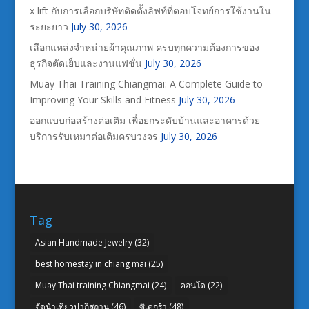
x lift กับการเลือกบริษัทติดตั้งลิฟท์ที่ตอบโจทย์การใช้งานใน
ระยะยาว
July 30, 2026
เลือกแหล่งจำหน่ายผ้าคุณภาพ ครบทุกความต้องการของ
ธุรกิจตัดเย็บและงานแฟชั่น
July 30, 2026
Muay Thai Training Chiangmai: A Complete Guide to
Improving Your Skills and Fitness
July 30, 2026
ออกแบบก่อสร้างต่อเติม เพื่อยกระดับบ้านและอาคารด้วย
บริการรับเหมาต่อเติมครบวงจร
July 30, 2026
Tag
Asian Handmade Jewelry
(32)
best homestay in chiang mai
(25)
Muay Thai training Chiangmai
(24)
คอนโด
(22)
จัดนำเที่ยวปากีสถาน
(46)
ซิเดกร้า
(48)