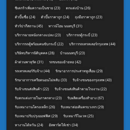
ซิเดกร้าเพิ่มความเป็นชาย
(23)
ตกแต่งบ้าน
(26)
ตัวปั๊มชื่อ
(24)
ตัวปั๊มราคาถูก
(24)
ถุงมือราคาถูก
(23)
ทัวร์ปากีสถาน
(45)
ทาวน์โฮม นนทบุรี
(31)
บริการฉายหนังกลางแปลง
(23)
บริการรถตู้กระบี่
(23)
บริการรถตู้พร้อมคนขับกระบี่
(22)
บริการรถเทรลเลอร์กรุงเทพ
(44)
บริษัทบริหารนิติบุคคล
(28)
บ้านนนทบุรี
(23)
ผ้าต่วนพาหุรัด
(31)
รถขนของย้ายหอ
(42)
รถเทรลเลอร์รับจ้าง
(44)
รักษาอาการประสาทหูเสื่อม
(29)
รักษาอาการเครียดนอนไม่หลับ
(33)
รับจ้างขนของกรุงเทพ
(43)
รับจ้างขนส่งสินค้า
(22)
รับจ้างขนส่งสินค้าตามโรงงาน
(22)
รับตกแต่งภายในภาคกลาง
(23)
รับผลิตเครื่องสำอาง
(67)
รับเหมางานโครงเหล็ก
(26)
รับเหมาต่อเติมครบวงจร
(29)
รับเหมาปรับปรุงออฟฟิศ
(29)
รับเหมารีโนเวท
(25)
หางานไต้หวัน
(24)
อัลพาร์ดให้เช่า
(34)