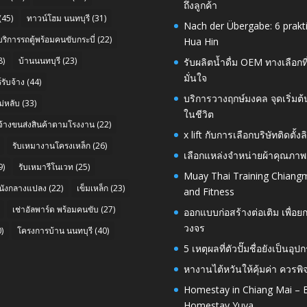
ถึงลูกค้า
(45)
ทาวน์โฮม นนทบุรี
(31)
Nach der Übergabe: 6 prakt
บริการรถตู้พร้อมคนขับกระบี่
(22)
Hua Hin
8)
บ้านนนทบุรี
(23)
รับผลิตน้ำดื่ม OEM ทางเลือกท
มั่นใจ
รับจ้าง
(44)
บริการวางฤกษ์มงคล จุดเริ่มต
่หลับ
(33)
ในชีวิต
บจ้างขนส่งสินค้าตามโรงงาน
(22)
x lift กับการเลือกบริษัทติดต
รับเหมางานโครงเหล็ก
(26)
เลือกแหล่งจำหน่ายผ้าคุณภาพ
9)
รับเหมารีโนเวท
(25)
Muay Thai Training Chiangm
นังกลางแปลง
(22)
เข็มเหล็ก
(23)
and Fitness
เช่าอัลพาร์ด พร้อมคนขับ
(27)
ออกแบบก่อสร้างต่อเติม เพื่
วงจร
)
โครงการบ้าน นนทบุรี
(40)
5 เหตุผลที่ตัวปั๊มชื่อยังเป็
หางานไต้หวันให้คุ้มค่า ควรพ
Homestay in Chiang Mai – E
Homestay Yuva