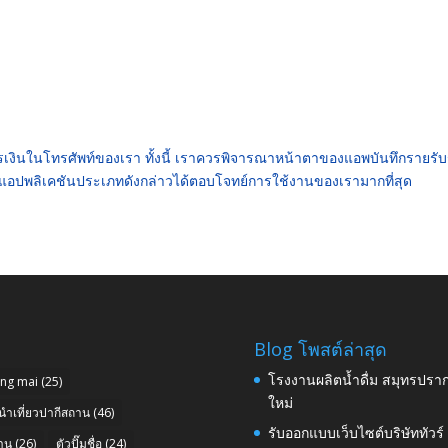
เงิน
ในโทรศัพท์ของเรา ทั้งนี้ เราควรพิจารณาหน้าตาของ
แอพบันทึกรายรั
ือกแอปพลิเคชันประเภทดังกล่าวได้ตอบโจทย์การใช้งานของเรามากที่สุด
Blog โพสต์ล่าสุด
โรงงานผลิตน้ำดื่ม สมุทรปราก
ang mai
(25)
ใหม่
นำเที่ยวปากีสถาน
(46)
รับออกแบบเว็บไซต์บริษัททัวร
าน
(26)
ตัวปั๊มชื่อ
(24)