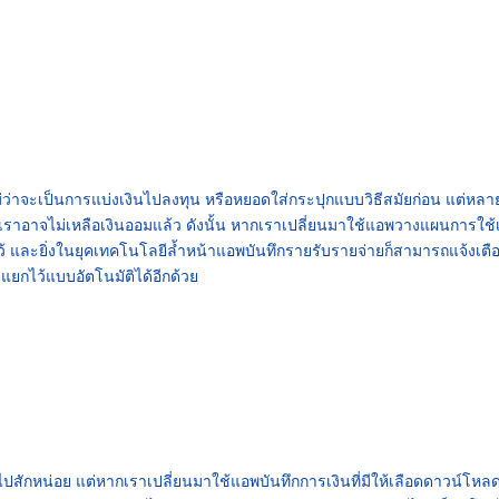
ไม่ว่าจะเป็นการแบ่งเงินไปลงทุน หรือหยอดใส่กระปุกแบบวิธีสมัยก่อน แต่หลาย
กทีเราอาจไม่เหลือเงินออมแล้ว ดังนั้น หากเราเปลี่ยนมาใช้
แอพวางแผนการใช้เ
้ และยิ่งในยุคเทคโนโลยีล้ำหน้า
แอพบันทึกรายรับรายจ่าย
ก็สามารถแจ้งเตื
แยกไว้แบบอัตโนมัติได้อีกด้วย
กไปสักหน่อย แต่หากเราเปลี่ยนมาใช้
แอพบันทึกการเงิน
ที่มีให้เลือดดาวน์โหล