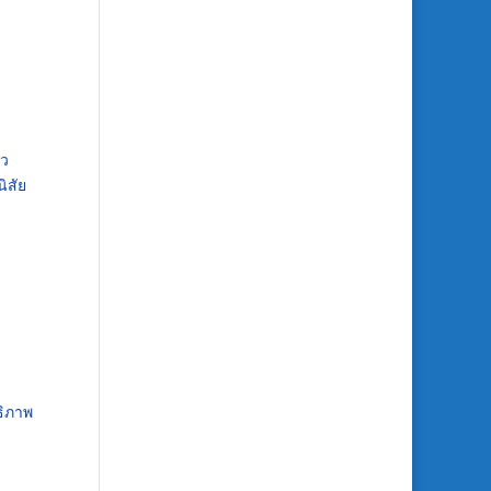
ยว
ิสัย
ธิภาพ