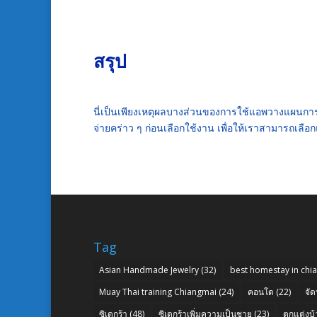
สรุป
นี่เป็นเพียงเหตุผลบางส่วนของการใช้
แอพวางแผนการ
จ่าย
คร่าว ๆ ก่อนเลือกใช้งาน เพื่อให้เราสามารถเล
Tag
Asian Handmade Jewelry
(32)
best homestay in chi
Muay Thai training Chiangmai
(24)
คอนโด
(22)
จัด
ซิเดกร้า
(48)
ซิเดกร้าเพิ่มความเป็นชาย
(23)
ตกแต่งบ้