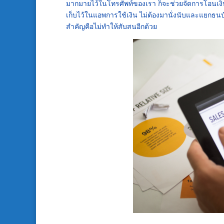
มากมายไว้ในโทรศัพท์ของเรา ก็จะช่วยจัดการโอนเงิ
เก็บไว้ใน
แอพการใช้เงิน
ไม่ต้องมานั่งนับและแยกธนบั
สำคัญคือไม่ทำให้สับสนอีกด้วย