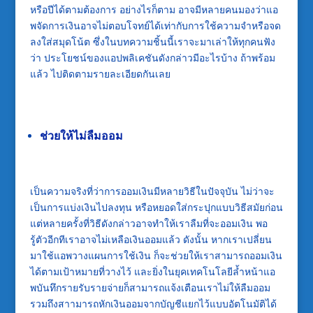
หรือปีได้ตามต้องการ อย่างไรก็ตาม อาจมีหลายคนมองว่า
แอ
พจัดการเงิน
อาจไม่ตอบโจทย์ได้เท่ากับการใช้ความจำหรือจด
ลงใส่สมุดโน้ต ซึ่งในบทความชิ้นนี้เราจะมาเล่าให้ทุกคนฟัง
ว่า ประโยชน์ของแอปพลิเคชันดังกล่าวมีอะไรบ้าง ถ้าพร้อม
แล้ว ไปติดตามรายละเอียดกันเลย
ช่วยให้ไม่ลืมออม
เป็นความจริงที่ว่าการออมเงินมีหลายวิธีในปัจจุบัน ไม่ว่าจะ
เป็นการแบ่งเงินไปลงทุน หรือหยอดใส่กระปุกแบบวิธีสมัยก่อน
แต่หลายครั้งที่วิธีดังกล่าวอาจทำให้เราลืมที่จะออมเงิน พอ
รู้ตัวอีกทีเราอาจไม่เหลือเงินออมแล้ว ดังนั้น หากเราเปลี่ยน
มาใช้
แอพวางแผนการใช้เงิน
ก็จะช่วยให้เราสามารถออมเงิน
ได้ตามเป้าหมายที่วางไว้ และยิ่งในยุคเทคโนโลยีล้ำหน้า
แอ
พบันทึกรายรับรายจ่าย
ก็สามารถแจ้งเตือนเราไม่ให้ลืมออม
รวมถึงสาามารถหักเงินออมจากบัญชีแยกไว้แบบอัตโนมัติได้