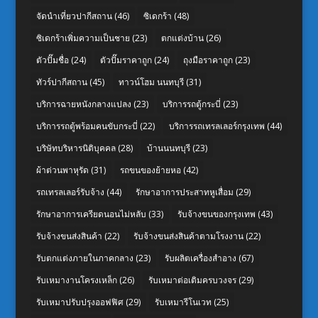
จัดนำเที่ยวปากีสถาน
(46)
ซิเดกร้า
(48)
ซิเดกร้าเพิ่มความเป็นชาย
(23)
ตกแต่งบ้าน
(26)
ตัวปั๊มชื่อ
(24)
ตัวปั๊มราคาถูก
(24)
ถุงมือราคาถูก
(23)
ทัวร์ปากีสถาน
(45)
ทาวน์โฮม นนทบุรี
(31)
บริการฉายหนังกลางแปลง
(23)
บริการรถตู้กระบี่
(23)
บริการรถตู้พร้อมคนขับกระบี่
(22)
บริการรถเทรลเลอร์กรุงเทพ
(44)
บริษัทบริหารนิติบุคคล
(28)
บ้านนนทบุรี
(23)
ผ้าต่วนพาหุรัด
(31)
รถขนของย้ายหอ
(42)
รถเทรลเลอร์รับจ้าง
(44)
รักษาอาการประสาทหูเสื่อม
(29)
รักษาอาการเครียดนอนไม่หลับ
(33)
รับจ้างขนของกรุงเทพ
(43)
รับจ้างขนส่งสินค้า
(22)
รับจ้างขนส่งสินค้าตามโรงงาน
(22)
รับตกแต่งภายในภาคกลาง
(23)
รับผลิตเครื่องสำอาง
(67)
รับเหมางานโครงเหล็ก
(26)
รับเหมาต่อเติมครบวงจร
(29)
รับเหมาปรับปรุงออฟฟิศ
(29)
รับเหมารีโนเวท
(25)