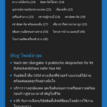
หางานไต้หวัน
(24)
อัลพาร์ดให้เช่า
(34)
อุปกรณ์ฉายหนังกลางแปลง
(22)
เข็มเหล็ก
(23)
เครื่องสำอาง
(23)
เช่ารถตู้กระบี่
(24)
เช่าอัลพาร์ด
(39)
เช่าอัลพาร์ด พร้อมคนขับ
(27)
เที่ยวปากีสถานราคาถูก
(23)
เพิ่มความอึดทนท่านชาย
(30)
โครงการบ้าน นนทบุรี
(40)
โรงงานผลิตเครื่องสำอาง
(45)
Blog โพสต์ล่าสุด
Nach der Übergabe: 6 praktische Absprachen für Ihr
Ruhestandshaus nahe Hua Hin
รับผลิตน้ำดื่ม OEM ทางเลือกที่ช่วยสร้างแบรนด์ได้ง่าย
พร้อมต่อยอดธุรกิจอย่างมั่นใจ
บริการวางฤกษ์มงคล จุดเริ่มต้นของการเตรียมความพร้อม
ก่อนก้าวสู่ช่วงเวลาสำคัญในชีวิต
x lift กับการเลือกบริษัทติดตั้งลิฟท์ที่ตอบโจทย์การใช้งาน
ในระยะยาว