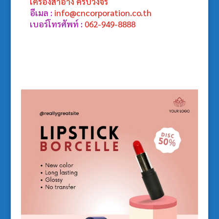
เครื่องสำอาง ครบวงจร
อีเมล :
info@cncorporation.co.th
เบอร์โทรศัพท์ :
062-949-8888