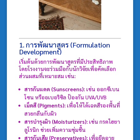
1. การพัฒนาสูตร (Formulation
Development)
เริ่มต้นด้วยการพัฒนาสูตรที่มีประสิทธิภาพ
โดยโรงงานจะร่วมมือกับนักวิจัยเพื่อคัดเลือก
ส่วนผสมที่เหมาะสม เช่น:
สารกันแดด (Sunscreens)
: เช่น ออกซีเบน
โซน หรืออเบอริซิล ป้องกัน UVA/UVB
เม็ดสี (Pigments)
: เพื่อให้ได้เฉดสีรองพื้นที่
สวยกลืนกับผิว
สารบำรุงผิว (Moisturizers)
: เช่น กรดไฮยา
ลูโรนิก ช่วยเพิ่มความชุ่มชื้น
สารกันเสีย (Preservatives)
: เพื่อยืดอายุ