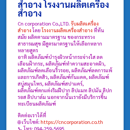
สำอาง
โรงงานผลิตเครื่อง
สำอาง
Cn corporation Co.,LTD.
รับผลิตเครื่อง
สำอาง
โดย
โรงงานผลิตเครื่องสำอาง
ที่ทัน
สมัย ผลิตตามมาตรฐาน ของกระทรวง
สาธารณสุข มีสูตรมาตรฐานให้เลือกหลาก
หลายสูตร
อาทิ ผลิตภัณฑ์บำรุงผิวหน้ากระจ่างใส ลด
เลือนฝ้ากระ, ผลิตภัณฑ์ทำความสะอาดผิว,
ผลิตภัณฑ์ลดเลือนริ้วรอย, ผลิตภัณฑ์ลดการแพ้
และการเกิดสิว, ผลิตภัณฑ์กันแดด, ผลิตภัณฑ์
สบู่สมุนไพร, ผลิตภัณฑ์สปาแคร์,
ผลิตภัณฑ์ตกแต่งริมฝีปาก ลิปแมท ลิปมัน ลิปก
รอส ลิปบาล์ม นอกจากนั้นเรายังมีบริการขึ้น
ทะเบียนผลิตภัณฑ์
ติดต่อเราได้ที่
🌐 เว็บไซต์:
https://cncorporation.co.th
📞 โทร: 094-259-5695