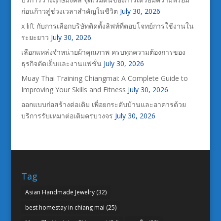
ก่อนก้าวสู่ช่วงเวลาสำคัญในชีวิต
July 30, 2026
x lift กับการเลือกบริษัทติดตั้งลิฟท์ที่ตอบโจทย์การใช้งานใน
ระยะยาว
July 30, 2026
เลือกแหล่งจำหน่ายผ้าคุณภาพ ครบทุกความต้องการของ
ธุรกิจตัดเย็บและงานแฟชั่น
July 30, 2026
Muay Thai Training Chiangmai: A Complete Guide to
Improving Your Skills and Fitness
July 30, 2026
ออกแบบก่อสร้างต่อเติม เพื่อยกระดับบ้านและอาคารด้วย
บริการรับเหมาต่อเติมครบวงจร
July 30, 2026
Tag
Asian Handmade Jewelry
(32)
best homestay in chiang mai
(25)