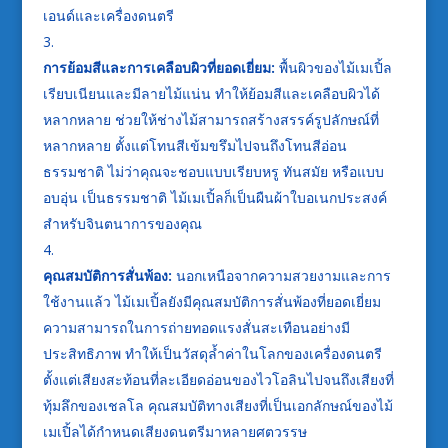
เอนด์และเครื่องดนตรี
การย้อมสีและการเคลือบผิวที่ยอดเยี่ยม:
พื้นผิวของไม้เมเปิ้ล
เรียบเนียนและมีลายไม้แน่น ทำให้ย้อมสีและเคลือบผิวได้
หลากหลาย ช่วยให้ช่างไม้สามารถสร้างสรรค์รูปลักษณ์ที่
หลากหลาย ตั้งแต่โทนสีเข้มขรึมไปจนถึงโทนสีอ่อน
ธรรมชาติ ไม่ว่าคุณจะชอบแบบเรียบหรู ทันสมัย หรือแบบ
อบอุ่น เป็นธรรมชาติ ไม้เมเปิ้ลก็เป็นผืนผ้าใบอเนกประสงค์
สำหรับจินตนาการของคุณ
คุณสมบัติการสั่นพ้อง:
นอกเหนือจากความสวยงามและการ
ใช้งานแล้ว ไม้เมเปิ้ลยังมีคุณสมบัติการสั่นพ้องที่ยอดเยี่ยม
ความสามารถในการถ่ายทอดแรงสั่นสะเทือนอย่างมี
ประสิทธิภาพ ทำให้เป็นวัสดุล้ำค่าในโลกของเครื่องดนตรี
ตั้งแต่เสียงสะท้อนที่ละเอียดอ่อนของไวโอลินไปจนถึงเสียงที่
ทุ้มลึกของเชลโล คุณสมบัติทางเสียงที่เป็นเอกลักษณ์ของไม้
เมเปิ้ลได้กำหนดเสียงดนตรีมาหลายศตวรรษ