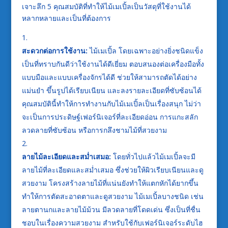
เจาะลึก 5 คุณสมบัติที่ทำให้ไม้เมเปิ้ลเป็นวัสดุที่ใช้งานได้
หลากหลายและเป็นที่ต้องการ
สะดวกต่อการใช้งาน:
ไม้เมเปิ้ล โดยเฉพาะอย่างยิ่งชนิดแข็ง
เป็นที่ทราบกันดีว่าใช้งานได้ดีเยี่ยม ตอบสนองต่อเครื่องมือทั้ง
แบบมือและแบบเครื่องจักรได้ดี ช่วยให้สามารถตัดได้อย่าง
แม่นยำ ขึ้นรูปได้เรียบเนียน และลงรายละเอียดที่ซับซ้อนได้
คุณสมบัตินี้ทำให้การทำงานกับไม้เมเปิ้ลเป็นเรื่องสนุก ไม่ว่า
จะเป็นการประดิษฐ์เฟอร์นิเจอร์ที่ละเอียดอ่อน การแกะสลัก
ลวดลายที่ซับซ้อน หรือการกลึงชามไม้ที่สวยงาม
ลายไม้ละเอียดและสม่ำเสมอ:
โดยทั่วไปแล้วไม้เมเปิ้ลจะมี
ลายไม้ที่ละเอียดและสม่ำเสมอ ซึ่งช่วยให้ผิวเรียบเนียนและดู
สวยงาม โครงสร้างลายไม้ที่แน่นยังทำให้แตกหักได้ยากขึ้น
ทำให้การตัดสะอาดตาและดูสวยงาม ไม้เมเปิ้ลบางชนิด เช่น
ลายตานกและลายไม้ม้วน มีลวดลายที่โดดเด่น ซึ่งเป็นที่ชื่น
ชอบในเรื่องความสวยงาม สำหรับใช้กับเฟอร์นิเจอร์ระดับไฮ