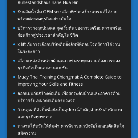
Ruhestandshaus nahe Hua Hin
รับผลิตน้ำดื่ม OEM ทางเลือกที่ช่วยสร้างแบรนด์ได้ง่าย
พร้อมต่อยอดธุรกิจอย่างมั่นใจ
บริการวางฤกษ์มงคล จุดเริ่มต้นของการเตรียมความพร้อม
ก่อนก้าวสู่ช่วงเวลาสำคัญในชีวิต
x lift กับการเลือกบริษัทติดตั้งลิฟท์ที่ตอบโจทย์การใช้งาน
ในระยะยาว
เลือกแหล่งจำหน่ายผ้าคุณภาพ ครบทุกความต้องการของ
ธุรกิจตัดเย็บและงานแฟชั่น
Muay Thai Training Chiangmai: A Complete Guide to
Improving Your Skills and Fitness
ออกแบบก่อสร้างต่อเติม เพื่อยกระดับบ้านและอาคารด้วย
บริการรับเหมาต่อเติมครบวงจร
5 เหตุผลที่ตัวปั๊มชื่อยังเป็นอุปกรณ์สำคัญสำหรับสำนักงาน
และธุรกิจทุกขนาด
หางานไต้หวันให้คุ้มค่า ควรพิจารณาปัจจัยใดก่อนตัดสินใจ
สมัครงาน