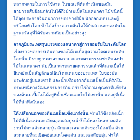
หลากหลายในการใช้งาน ในขณะที่ต้นกำเนิดของมัน
สามารถสืบย้อนกลับไปได้ถึงป่าเมเปิ้ลในแคนาดา ไม้ชนิดนี้
ได้จุดประกายจินตนาการของช่างฝีมือ นักออกแบบ และผู้
บริโภคทั่วโลก ซึ่งได้สร้างความมั่นใจให้กับสถานะของมันใน
ฐานะวัสดุที่ได้รับความนิยมเป็นอย่างสูง
จากภูมิประเทศรุนแรงของแคนาดาสู่การยอมรับในระดับโลก
เรื่องราวของการเดินทางของไม้เมเปิ้ลสู่ความโดดเด่นระดับ
โลกนั้น มีรากฐานมาจากความงดงามตามธรรมชาติของป่า
ไม้ในแคนาดา นับเป็นเวลาหลายศตวรรษแล้วที่ต้นเมเปิ้ลได้
ยืนหยัดเป็นสัญลักษณ์อันโดดเด่นของประเทศ ใบของมัน
ประดับอยู่บนธงชาติ และน้ำเชื่อมจากต้นเมเปิ้ลเป็นที่รักใน
ประเพณีทางวัฒนธรรมการกิน อย่างไรก็ตาม คุณค่าที่แท้จริง
ของต้นเมเปิ้ลไม่ได้อยู่ที่น้ำเชื่อมและใบไม้เท่านั้น แต่อยู่ที่เนื้อ
ไม้ที่น่าทึ่งนั่นเอง
ใต้เปลือกนอกของต้นเมเปิ้ลแข็งแกร่งนั้น
ซ่อนไว้ซึ่งคลังเนื้อ
ไม้ที่มีเนื้อแน่นละเอียดอุดมสมบูรณ์ ซึ่งได้หลงใหลช่างผลิต
งานไม้มาแล้วหลายรุ่น ลักษณะเฉพาะตัวของไม้เมเปิ้ล ด้วย
ลวดลายที่ละเอียดอ่อนแต่โดดเด่น และเฉดสีอบอุ่น ทำให้