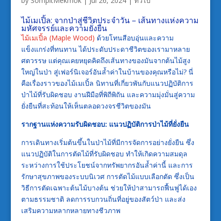
by
SompitMekmok
|
Jul 26, 2024
|
ทั่วไป
ไม้เมเปิ้ล: จากป่าสู่ชีวิตประจำวัน – เส้นทางแห่งความ
มหัศจรรย์และความยั่งยืน
ไม้เมเปิ้ล (Maple Wood)
ด้วยโทนสีอบอุ่นและความ
แข็งแกร่งที่ทนทาน ได้ประดับประดาชีวิตของเรามาหลาย
ศตวรรษ แต่คุณเคยหยุดคิดถึงเส้นทางของมันจากต้นไม้สูง
ใหญ่ในป่า สู่เฟอร์นิเจอร์อันล้ำค่าในบ้านของคุณหรือไม่? นี่
คือเรื่องราวของไม้เมเปิ้ล นิทานที่เกี่ยวพันกับแนวปฏิบัติการ
ป่าไม้ที่รับผิดชอบ งานฝีมือที่พิถีพิถัน และความมุ่งมั่นสู่ความ
ยั่งยืนที่สะท้อนให้เห็นตลอดวงจรชีวิตของมัน
รากฐานแห่งความรับผิดชอบ: แนวปฏิบัติการป่าไม้ที่ยั่งยืน
การเดินทางเริ่มต้นขึ้นในป่าไม้ที่มีการจัดการอย่างยั่งยืน ซึ่ง
แนวปฏิบัติในการตัดไม้ที่รับผิดชอบ ทำให้เกิดความสมดุล
ระหว่างการใช้ประโยชน์จากทรัพยากรอันล้ำค่านี้ และการ
รักษาสุขภาพของระบบนิเวศ การตัดไม้แบบเลือกตัด ซึ่งเป็น
วิธีการตัดเฉพาะต้นไม้บางต้น ช่วยให้ป่าสามารถฟื้นฟูได้เอง
ตามธรรมชาติ ลดการรบกวนถิ่นที่อยู่ของสัตว์ป่า และส่ง
เสริมความหลากหลายทางชีวภาพ