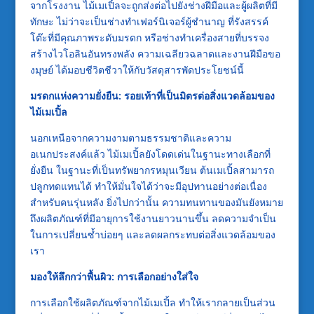
จากโรงงาน ไม้เมเปิ้ลจะถูกส่งต่อไปยังช่างฝีมือและผู้ผลิตที่มี
ทักษะ ไม่ว่าจะเป็นช่างทำเฟอร์นิเจอร์ผู้ชำนาญ ที่รังสรรค์
โต๊ะที่มีคุณภาพระดับมรดก หรือช่างทำเครื่องสายที่บรรจง
สร้างไวโอลินอันทรงพลัง ความเฉลียวฉลาดและงานฝีมือขอ
งมุษย์ ได้มอบชีวิตชีวาให้กับวัสดุสารพัดประโยชน์นี้
มรดกแห่งความยั่งยืน: รอยเท้าที่เป็นมิตรต่อสิ่งแวดล้อมของ
ไม้เมเปิ้ล
นอกเหนือจากความงามตามธรรมชาติและความ
อเนกประสงค์แล้ว ไม้เมเปิ้ลยังโดดเด่นในฐานะทางเลือกที่
ยั่งยืน ในฐานะที่เป็นทรัพยากรหมุนเวียน ต้นเมเปิ้ลสามารถ
ปลูกทดแทนได้ ทำให้มั่นใจได้ว่าจะมีอุปทานอย่างต่อเนื่อง
สำหรับคนรุ่นหลัง ยิ่งไปกว่านั้น ความทนทานของมันยังหมาย
ถึงผลิตภัณฑ์ที่มีอายุการใช้งานยาวนานขึ้น ลดความจำเป็น
ในการเปลี่ยนซ้ำบ่อยๆ และลดผลกระทบต่อสิ่งแวดล้อมของ
เรา
มองให้ลึกกว่าพื้นผิว: การเลือกอย่างใส่ใจ
การเลือกใช้ผลิตภัณฑ์จากไม้เมเปิ้ล ทำให้เรากลายเป็นส่วน