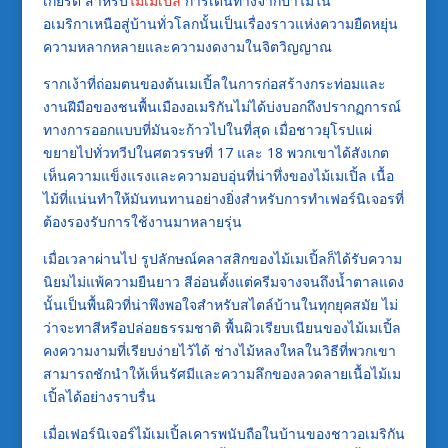
เกียรติ สำหรับ
ไม้เมเปิ้ล
การเดินทางจากป่าไม้ใน
อเมริกาเหนือสู่บ้านทั่วโลกนั้นเป็นเรื่องราวแห่งความยืดหยุ่น
ความหลากหลายและความงดงามในจิตวิญญาณ
รากเง้าที่ถ่อมตนของต้นเมเปิ้ลในการก่อสร้างกระท่อมและ
งานฝีมือของชนพื้นเมืองอเมริกันไม่ได้บ่งบอกถึงปรากฏการณ์
ทางการออกแบบที่มันจะก้าวไปในที่สุด เมื่อชาวยุโรปแผ่
ขยายไปทั่วทวีปในศตวรรษที่ 17 และ 18 พวกเขาได้สังเกต
เห็นความแข็งแรงและความอบอุ่นที่น่าทึ่งของไม้เมเปิ้ล เนื้อ
ไม้ที่แน่นทำให้มันทนทานอย่างยิ่งสำหรับการทำเฟอร์นิเจอรที่
ต้องรองรับการใช้งานมาหลายรุ่น
เมื่อเวลาผ่านไป รูปลักษณ์คลาสสิกของไม้เมเปิ้ลก็ได้รับความ
นิยมไม่แพ้ความยืนยาว สีอ่อนตั้งแต่ครีมจางจนถึงน้ำตาลแดง
นั้นเป็นพื้นผิวที่น่าพึงพอใจสำหรับสไตล์บ้านในทุกยุคสมัย ไม่
ว่าจะทาสีหรือปล่อยธรรมชาติ พื้นผิวเรียบเนียนของไม้เมเปิ้ล
คงความงามที่เรียบง่ายไว้ได้ ช่างไม้หลงใหลในวิธีที่พวกเขา
สามารถชักนำให้เห็นรัศมีและความลึกของลวดลายเนื้อไม้เม
เปิ้ลได้อย่างราบรื่น
เมื่อเฟอร์นิเจอร์ไม้เมเปิ้ลเคารพนับถือในบ้านของชาวอเมริกัน