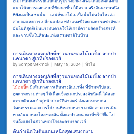
อเมริกันมหัศจรรย์นี้เปลี่ยนรูปร่างอีกครั้งเพื่อให้สอดคล้องกับ
แนวโน้มการออกแบบที่พัฒนาขึ้น ก็มีความจริงอันคงทนหนึ่ง
ที่ยังคงเป็นเช่นนั้น – เสน่ห์ของไม้เมเปิ้ลนั้นไม่หวั่นไหวต่อ
สายลมแห่งการเปลี่ยนแปลง พลังแห่งชีวิตตามธรรมชาติของ
มันในที่สุดก็เป็นแรงบันดาลใจให้เรามีความคิดสร้างสรรค์
และซาบซึ้งในศิลปะแห่งธรรมชาติในบ้าน
การเดินทางผจญภัยที่ยาวนานของไม้เมเปิ้ล: จากป่า
แคนาดา สู่เวทีบรอดเวย์
by
SompitMekmok
|
May 18, 2024
|
ทั่วไป
การเดินทางผจญภัยที่ยาวนานของไม้เมเปิ้ล: จากป่า
แคนาดา สู่เวทีบรอดเวย์
ไม้เมเปิ้ล
มีเส้นทางการเดินทางอันน่าทึ่ง ที่ข้ามทวีปและ
อุตสาหกรรมต่างๆ ไม้เนื้อแข็งอเนกประสงค์ชนิดนี้ ได้สอด
แทรกตัวเองเข้าสู่หน้าประวัติศาสตร์ ส่งผลกระทบต่อ
วัฒนธรรมและการใช้งานที่หลากหลาย มาติดตามการเดิน
ทางอันน่าหลงใหลของมัน ตั้งแต่ป่าแคนาดาที่ขรึंखึ่ม ไป
จนถึงแสงไฟสว่างของโรงละครบรอดเวย์
ต้นกำเนิดในดินแดนเหนือสุดแสนงดงาม