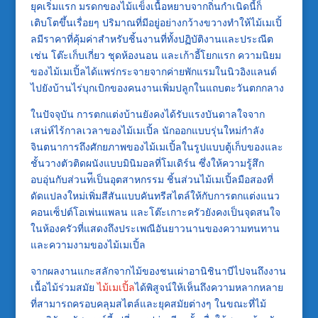
ยุคเริ่มแรก มรดกของไม้แข็งเนื้อหยาบจากถิ่นกำเนิดนี้ก็
เติบโตขึ้นเรื่อยๆ ปริมาณที่มีอยู่อย่างกว้างขวางทำให้ไม้เมเปิ้
ลมีราคาที่คุ้มค่าสำหรับชิ้นงานที่ทั้งปฏิบัติงานและประณีต
เช่น โต๊ะเก็บเกี่ยว ชุดห้องนอน และเก้าอี้โยกแรก ความนิยม
ของไม้เมเปิ้ลได้แพร่กระจายจากค่ายพักแรมในนิวอิงแลนด์
ไปยังบ้านไร่บุกเบิกของคนงานเพิ่มปลูกในแถบตะวันตกกลาง
ในปัจจุบัน การตกแต่งบ้านยังคงได้รับแรงบันดาลใจจาก
เสน่ห์ไร้กาลเวลาของไม้เมเปิ้ล นักออกแบบรุ่นใหม่กำลัง
จินตนาการถึงศักยภาพของไม้เมเปิ้ลในรูปแบบตู้เก็บของและ
ชั้นวางตัวติดผนังแบบมินิมอลที่โมเดิร์น ซึ่งให้ความรู้สึก
อบอุ่นกับส่วนท่ีเป็นอุตสาหกรรม ชิ้นส่วนไม้เมเปิ้ลมือสองที่
ดัดแปลงใหม่เพิ่มสีสันแบบคันทรีสไตล์ให้กับการตกแต่งแนว
คอนเซ็ปต์โอเพ่นแพลน และโต๊ะเกาะครัวยังคงเป็นจุดสนใจ
ในห้องครัวที่แสดงถึงประเพณีอันยาวนานของความทนทาน
และความงามของไม้เมเปิ้ล
จากผลงานแกะสลักจากไม้ของชนเผ่าอานิชินาบีไปจนถึงงาน
เนื้อไม้ร่วมสมัย
ไม้เมเปิ้ล
ได้พิสูจน์ให้เห็นถึงความหลากหลาย
ที่สามารถครอบคลุมสไตล์และยุคสมัยต่างๆ ในขณะที่ไม้