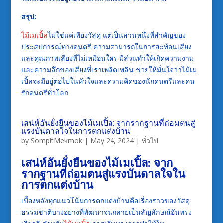
สรุป:
ไม้เมเปิ้ล
ไม่ใช่แค่เพียงวัสดุ แต่เป็นส่วนหนึ่งที่สำคัญของ
ประสบการณ์ทางดนตรี ความสามารถในการสะท้อนเสียง
และคุณภาพเสียงที่ไม่เหมือนใคร มีส่วนทำให้เกิดความงาม
และความลึกของเสียงที่เราเพลิดเพลิน ช่วยให้มั่นใจว่าไม้เม
เปิ้ลจะมีอยู่ต่อไปในหัวใจและความคิดของนักดนตรีและคน
รักดนตรีทั่วโลก
เสน่ห์อันยั่งยืนของไม้เมเปิ้ล: จากรากฐานที่ถ่อมตนสู่
แรงบันดาลใจในการตกแต่งบ้าน
by
SompitMekmok
|
May 24, 2024
|
ทั่วไป
เสน่ห์อันยั่งยืนของไม้เมเปิ้ล: จาก
รากฐานที่ถ่อมตนสู่แรงบันดาลใจใน
การตกแต่งบ้าน
เบื้องหลังทุกแนวโน้มการตกแต่งบ้านคือเรื่องราวของวัสดุ
ธรรมชาติบางอย่างที่พัฒนาจนกลายเป็นสัญลักษณ์อันทรง