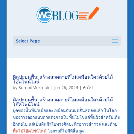
Select Page
ศิลปะบนพื้น: สร้างลวดลายที่ไม่เหมือนใครด้วยไม้
โอ๊คไฟน์ไลน์
by
SompitMekmok
|
Jun 26, 2024
|
ทั่วไป
ศิลปะบนพื้น: สร้างลวดลายที่ไม่เหมือนใครด้วยไม้
โอ๊คไฟน์ไลน์
ยุคของพื้นที่น่าเบื่อและเหมือนกันหมดสิ้นสุดลงแล้ว ในโลก
ของการออกแบบตกแต่งภายใน พื้นไม่ใช่แค่พื้นผิวสำหรับเดิน
อีกต่อไป แต่เป็นผืนผ้าใบทางศิลปะที่รอการสำรวจ และด้วย
พื้นไม้โอ๊คไฟน์ไลน์
โอกาสก็ไม่มีที่สิ้นสุด