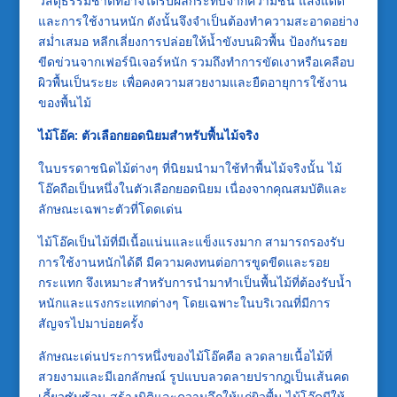
วัสดุธรรมชาติที่อาจได้รับผลกระทบจากความชื้น แสงแดด
และการใช้งานหนัก ดังนั้นจึงจำเป็นต้องทำความสะอาดอย่าง
สม่ำเสมอ หลีกเลี่ยงการปล่อยให้น้ำขังบนผิวพื้น ป้องกันรอย
ขีดข่วนจากเฟอร์นิเจอร์หนัก รวมถึงทำการขัดเงาหรือเคลือบ
ผิวพื้นเป็นระยะ เพื่อคงความสวยงามและยืดอายุการใช้งาน
ของพื้นไม้
ไม้โอ๊ค: ตัวเลือกยอดนิยมสำหรับพื้นไม้จริง
ในบรรดาชนิดไม้ต่างๆ ที่นิยมนำมาใช้ทำพื้นไม้จริงนั้น ไม้
โอ๊คถือเป็นหนึ่งในตัวเลือกยอดนิยม เนื่องจากคุณสมบัติและ
ลักษณะเฉพาะตัวที่โดดเด่น
ไม้โอ๊คเป็นไม้ที่มีเนื้อแน่นและแข็งแรงมาก สามารถรองรับ
การใช้งานหนักได้ดี มีความคงทนต่อการขูดขีดและรอย
กระแทก จึงเหมาะสำหรับการนำมาทำเป็นพื้นไม้ที่ต้องรับน้ำ
หนักและแรงกระแทกต่างๆ โดยเฉพาะในบริเวณที่มีการ
สัญจรไปมาบ่อยครั้ง
ลักษณะเด่นประการหนึ่งของไม้โอ๊คคือ ลวดลายเนื้อไม้ที่
สวยงามและมีเอกลักษณ์ รูปแบบลวดลายปรากฎเป็นเส้นคด
เคี้ยวซับซ้อน สร้างมิติและความลึกให้แก่ผิวพื้น ไม้โอ๊คมีให้