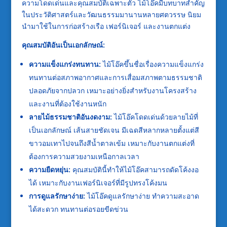
ความโดดเด่นและคุณสมบัติเฉพาะตัว ไม้โอ๊คมีบทบาทสำคัญ
ในประวัติศาสตร์และวัฒนธรรมมานานหลายศตวรรษ นิยม
นำมาใช้ในการก่อสร้างเรือ เฟอร์นิเจอร์ และงานตกแต่ง
คุณสมบัติอันเป็นเอกลักษณ์:
ความแข็งแกร่งทนทาน:
ไม้โอ๊คขึ้นชื่อเรื่องความแข็งแกร่ง
ทนทานต่อสภาพอากาศและการเสื่อมสภาพตามธรรมชาติ
ปลอดภัยจากปลวก เหมาะอย่างยิ่งสำหรับงานโครงสร้าง
และงานที่ต้องใช้งานหนัก
ลายไม้ธรรมชาติอันงดงาม:
ไม้โอ๊คโดดเด่นด้วยลายไม้ที่
เป็นเอกลักษณ์ เส้นสายชัดเจน มีเฉดสีหลากหลายตั้งแต่สี
ขาวอมเทาไปจนถึงสีน้ำตาลเข้ม เหมาะกับงานตกแต่งที่
ต้องการความสวยงามเหนือกาลเวลา
ความยืดหยุ่น:
คุณสมบัตินี้ทำให้ไม้โอ๊คสามารถดัดโค้งงอ
ได้ เหมาะกับงานเฟอร์นิเจอร์ที่มีรูปทรงโค้งมน
การดูแลรักษาง่าย:
ไม้โอ๊คดูแลรักษาง่าย ทำความสะอาด
ได้สะดวก ทนทานต่อรอยขีดข่วน