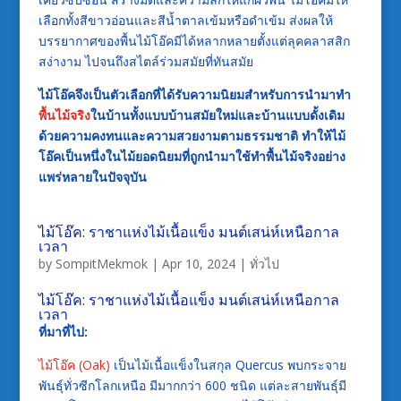
เลือกทั้งสีขาวอ่อนและสีน้ำตาลเข้มหรือดำเข้ม ส่งผลให้
บรรยากาศของพื้นไม้โอ๊คมีได้หลากหลายตั้งแต่ลุคคลาสสิก
สง่างาม ไปจนถึงสไตล์ร่วมสมัยที่ทันสมัย
ไม้โอ๊คจึงเป็นตัวเลือกที่ได้รับความนิยมสำหรับการนำมาทำ
พื้นไม้จริง
ในบ้านทั้งแบบบ้านสมัยใหม่และบ้านแบบดั้งเดิม
ด้วยความคงทนและความสวยงามตามธรรมชาติ ทำให้ไม้
โอ๊คเป็นหนึ่งในไม้ยอดนิยมที่ถูกนำมาใช้ทำพื้นไม้จริงอย่าง
แพร่หลายในปัจจุบัน
ไม้โอ๊ค: ราชาแห่งไม้เนื้อแข็ง มนต์เสน่ห์เหนือกาล
เวลา
by
SompitMekmok
|
Apr 10, 2024
|
ทั่วไป
ไม้โอ๊ค: ราชาแห่งไม้เนื้อแข็ง มนต์เสน่ห์เหนือกาล
เวลา
ที่มาที่ไป:
ไม้โอ๊ค (Oak)
เป็นไม้เนื้อแข็งในสกุล Quercus พบกระจาย
พันธุ์ทั่วซีกโลกเหนือ มีมากกว่า 600 ชนิด แต่ละสายพันธุ์มี