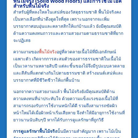
พื้นไม้จริง (Solid Wood Floors) และการใช้ไม้โอ๊ค
สำหรับพื้นไม้จริง
สำหรับผู้ที่หลงใหลในเสน่ห์ของวัสดุธรรมชาติ พื้นไม้จริงคง
เป็นทางเลือกที่น่าดึงดูดใจที่สุด เพราะนอกจากจะเพิ่ม
บรรยากาศอบอุ่นและคลาสสิกให้แก่บ้านแล้ว ยังมีคุณสมบัติ
ด้านความคงทนถาวรและความสวยงามตามธรรมชาติที่ยาก
จะปฏิเสธ
ความงามของ
พื้นไม้จริง
อยู่ที่ลวดลายเนื้อไม้ที่มีเอกลักษณ์
เฉพาะตัว เกิดจากการสะสมตัวของสารธรรมชาติในเนื้อไม้
เป็นเวลานานหลายสิบปี แต่ละชิ้นของไม้จึงมีรูปแบบลวดลาย
และสีสันที่แตกต่างกันไปตามธรรมชาติ สร้างมนต์เสน่ห์และ
บรรยากาศที่มีชีวิตชีวาให้แก่พื้นบ้าน
นอกจากความสวยงามแล้ว พื้นไม้จริงยังมีคุณสมบัติด้าน
ความคงทนที่น่าประทับใจ ด้วยความแข็งแรงของเนื้อไม้ที่
สามารถรองรับการใช้งานหนักได้ดี รวมถึงสามารถขัดผิว
หน้าใหม่ได้เมื่อผิวหน้าเริ่มเสียหาย จึงทำให้มีอายุการใช้งานที่
ยาวนานนับสิบๆปี หากได้รับการดูแลรักษาที่ถูกวิธี
การดูแลรักษาพื้นไม้จริง
นั้นมีความสำคัญมาก เพราะไม้เป็น