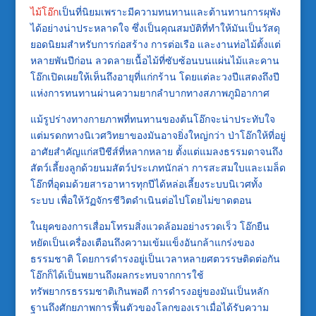
ไม้โอ๊ก
เป็นที่นิยมเพราะมีความทนทานและต้านทานการผุพัง
ได้อย่างน่าประหลาดใจ ซึ่งเป็นคุณสมบัติที่ทำให้มันเป็นวัสดุ
ยอดนิยมสำหรับการก่อสร้าง การต่อเรือ และงานท่อไม้ตั้งแต่
หลายพันปีก่อน ลวดลายเนื้อไม้ที่ซับซ้อนบนแผ่นไม้และคาน
โอ๊กเปิดเผยให้เห็นถึงอายุที่แก่กร้าน โดยแต่ละวงปีแสดงถึงปี
แห่งการทนทานผ่านความยากลำบากทางสภาพภูมิอากาศ
แม้รูปร่างทางกายภาพที่ทนทานของต้นโอ๊กจะน่าประทับใจ
แต่มรดกทางนิเวศวิทยาของมันอาจยิ่งใหญ่กว่า ป่าโอ๊กให้ที่อยู่
อาศัยสำคัญแก่สปีชีส์ที่หลากหลาย ตั้งแต่แมลงธรรมดาจนถึง
สัตว์เลี้ยงลูกด้วยนมสัตว์ประเภทนักล่า การสะสมใบและเมล็ด
โอ๊กที่อุดมด้วยสารอาหารทุกปีได้หล่อเลี้ยงระบบนิเวศทั้ง
ระบบ เพื่อให้วัฏจักรชีวิตดำเนินต่อไปโดยไม่ขาดตอน
ในยุคของการเสื่อมโทรมสิ่งแวดล้อมอย่างรวดเร็ว โอ๊กยืน
หยัดเป็นเครื่องเตือนถึงความเข้มแข็งอันกล้าแกร่งของ
ธรรมชาติ โดยการดำรงอยู่เป็นเวลาหลายศตวรรษติดต่อกัน
โอ๊กก็ได้เป็นพยานถึงผลกระทบจากการใช้
ทรัพยากรธรรมชาติเกินพอดี การดำรงอยู่ของมันเป็นหลัก
ฐานถึงศักยภาพการฟื้นตัวของโลกของเราเมื่อได้รับความ