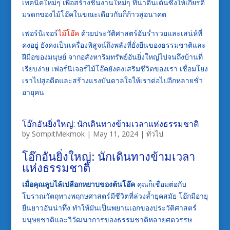
เทคนิคใหม่ๆ เพื่อสร้างชิ้นงานใหม่ๆ ที่น่าตื่นเต้นซึ่งให้เกียรติ
มรดกของไม้โอ๊คในขณะเดียวกันก็ก้าวสู่อนาคต
เฟอร์นิเจอร์
ไม้โอ๊ค
ด้วยประวัติศาสตร์อันร่ำรวยและเสน่ห์ที่
คงอยู่ ยังคงเป็นเครื่องพิสูจน์ถึงพลังที่ยั่งยืนของธรรมชาติและ
ฝีมือของมนุษย์ จากอสังหาริมทรัพย์อันยิ่งใหญ่ไปจนถึงบ้านที่
เรียบง่าย เฟอร์นิเจอร์ไม้โอ๊คยังคงเสริมชีวิตของเรา เชื่อมโยง
เราไปสู่อดีตและสร้างแรงบันดาลใจให้เราต่อไปอีกหลายชั่ว
อายุคน
โอ๊กอันยิ่งใหญ่: นักเดินทางข้ามเวลาแห่งธรรมชาติ
by
SompitMekmok
|
May 11, 2024
|
ทั่วไป
โอ๊กอันยิ่งใหญ่: นักเดินทางข้ามเวลา
แห่งธรรมชาติ
เมื่อคุณลูบไล้เปลือกหยาบของต้นโอ๊ค
คุณก็เชื่อมต่อกับ
โบราณวัตถุทางพฤกษศาสตร์มีชีวิตที่ล่วงล้ำยุคสมัย โอ๊กมีอายุ
ยืนยาวอันน่าทึ่ง ทำให้มันเป็นพยานเอกของประวัติศาสตร์
มนุษยชาติและวิวัฒนาการของธรรมชาติหลายศตวรรษ