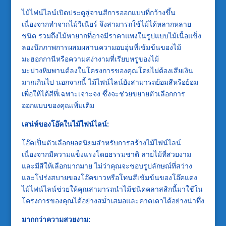
ไม้ไฟน์ไลน์เปิดประตูสู่จานสีการออกแบบที่กว้างขึ้น
เนื่องจากทำจากไม้วีเนียร์ จึงสามารถใช้ไม้ได้หลากหลาย
ชนิด รวมถึงไม้หายากที่อาจมีราคาแพงในรูปแบบไม้เนื้อแข็ง
ลองนึกภาพการผสมผสานความอบอุ่นที่เข้มข้นของไม้
มะฮอกกานีหรือความสง่างามที่เรียบหรูของไม้
มะม่วงหิมพานต์ลงในโครงการของคุณโดยไม่ต้องเสียเงิน
มากเกินไป นอกจากนี้ ไม้ไฟน์ไลน์ยังสามารถย้อมสีหรือย้อม
เพื่อให้ได้สีที่เฉพาะเจาะจง ซึ่งจะช่วยขยายตัวเลือกการ
ออกแบบของคุณเพิ่มเติม
เสน่ห์ของโอ๊คในไม้ไฟน์ไลน์:
โอ๊คเป็นตัวเลือกยอดนิยมสำหรับการสร้างไม้ไฟน์ไลน์
เนื่องจากมีความแข็งแรงโดยธรรมชาติ ลายไม้ที่สวยงาม
และมีสีให้เลือกมากมาย ไม่ว่าคุณจะชอบรูปลักษณ์ที่สว่าง
และโปร่งสบายของโอ๊คขาวหรือโทนสีเข้มข้นของโอ๊คแดง
ไม้ไฟน์ไลน์ช่วยให้คุณสามารถนำไม้ชนิดคลาสสิกนี้มาใช้ใน
โครงการของคุณได้อย่างสม่ำเสมอและคาดเดาได้อย่างน่าทึ่ง
มากกว่าความสวยงาม: