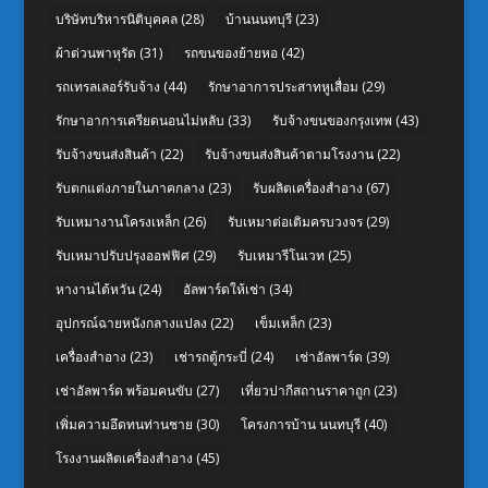
บริษัทบริหารนิติบุคคล
(28)
บ้านนนทบุรี
(23)
ผ้าต่วนพาหุรัด
(31)
รถขนของย้ายหอ
(42)
รถเทรลเลอร์รับจ้าง
(44)
รักษาอาการประสาทหูเสื่อม
(29)
รักษาอาการเครียดนอนไม่หลับ
(33)
รับจ้างขนของกรุงเทพ
(43)
รับจ้างขนส่งสินค้า
(22)
รับจ้างขนส่งสินค้าตามโรงงาน
(22)
รับตกแต่งภายในภาคกลาง
(23)
รับผลิตเครื่องสำอาง
(67)
รับเหมางานโครงเหล็ก
(26)
รับเหมาต่อเติมครบวงจร
(29)
รับเหมาปรับปรุงออฟฟิศ
(29)
รับเหมารีโนเวท
(25)
หางานไต้หวัน
(24)
อัลพาร์ดให้เช่า
(34)
อุปกรณ์ฉายหนังกลางแปลง
(22)
เข็มเหล็ก
(23)
เครื่องสำอาง
(23)
เช่ารถตู้กระบี่
(24)
เช่าอัลพาร์ด
(39)
เช่าอัลพาร์ด พร้อมคนขับ
(27)
เที่ยวปากีสถานราคาถูก
(23)
เพิ่มความอึดทนท่านชาย
(30)
โครงการบ้าน นนทบุรี
(40)
โรงงานผลิตเครื่องสำอาง
(45)