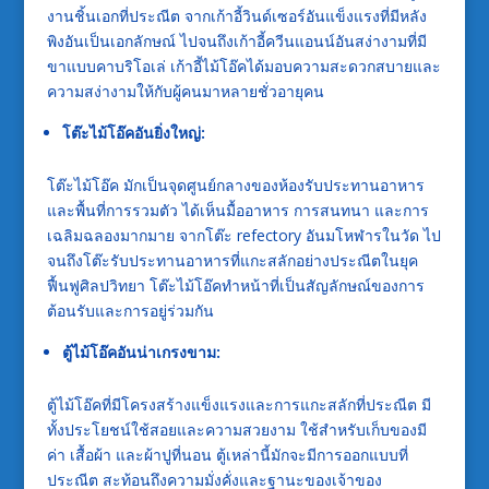
งานชิ้นเอกที่ประณีต จากเก้าอี้วินด์เซอร์อันแข็งแรงที่มีหลัง
พิงอันเป็นเอกลักษณ์ ไปจนถึงเก้าอี้ควีนแอนน์อันสง่างามที่มี
ขาแบบคาบริโอเล่ เก้าอี้ไม้โอ๊คได้มอบความสะดวกสบายและ
ความสง่างามให้กับผู้คนมาหลายชั่วอายุคน
โต๊ะไม้โอ๊คอันยิ่งใหญ่:
โต๊ะไม้โอ๊ค มักเป็นจุดศูนย์กลางของห้องรับประทานอาหาร
และพื้นที่การรวมตัว ได้เห็นมื้ออาหาร การสนทนา และการ
เฉลิมฉลองมากมาย จากโต๊ะ refectory อันมโหฬารในวัด ไป
จนถึงโต๊ะรับประทานอาหารที่แกะสลักอย่างประณีตในยุค
ฟื้นฟูศิลปวิทยา โต๊ะไม้โอ๊คทำหน้าที่เป็นสัญลักษณ์ของการ
ต้อนรับและการอยู่ร่วมกัน
ตู้ไม้โอ๊คอันน่าเกรงขาม:
ตู้ไม้โอ๊คที่มีโครงสร้างแข็งแรงและการแกะสลักที่ประณีต มี
ทั้งประโยชน์ใช้สอยและความสวยงาม ใช้สำหรับเก็บของมี
ค่า เสื้อผ้า และผ้าปูที่นอน ตู้เหล่านี้มักจะมีการออกแบบที่
ประณีต สะท้อนถึงความมั่งคั่งและฐานะของเจ้าของ