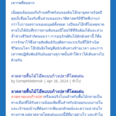
เคารพที่สมควร
เมื่อคุณจ้องมองกิ่งก้านพรึกพร้อนของต้นโอ๊กอายุหลายร้อยปี
คุณก็เชื่อมโยงกับชิ้นส่วนของประวัติศาสตร์มีชีวิตที่เก่าแก่
กว่าโบราณสถานของมนุษย์ทั้งหมด วงปีของโอ๊กที่ไม่เคยขาด
หายไปได้บันทึกการผ่านพ้นของปีโดยวิธีที่จับต้องได้และล่วง
ล้ำช่วงชีวิตจำกัดของเรา การอนุรักษ์ต้นไม้ยักษ์เหล่านี้ ก็คือ
การรักษาไว้ซึ่งสายสัมพันธ์กับอดีตกาลแรกเริ่มที่ให้กำเนิด
ชีวิตบนโลก โอ๊กอันยิ่งใหญ่คือนักเดินทางข้ามเวลา และการ
เคารพปฏิสัมพันธ์กับมันอย่างสุภาพนั้นทำให้เราได้เดินทางไป
ด้วยกัน
ลวดลายพื้นไม้โอ๊คแบบก้างปลาที่โดดเด่น
by
SompitMekmok
|
Apr 26, 2024
|
ทั่วไป
ลวดลายพื้นไม้โอ๊คแบบก้างปลาที่โดดเด่น
ลวดลายแบบก้างปลา
หรือเฮอริงโบนสำหรับพื้นไม้กลายเป็น
ทางเลือกที่ได้รับความนิยมเพิ่มขึ้นสำหรับนักออกแบบภายใน
และเจ้าของบ้านที่ต้องการเพิ่มเอกลักษณ์และความน่าสนใจ
ทางภาพ แต่ลวดลายโดดเด่นแบบนี้มีที่มาอย่างไร และทำไม