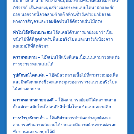
แนวก้างปลาสามารถเปลี่ยนมุมมองของขนาดห้องได้อย่างน่า
อัศจรรย์ เส้นทแยงมุมสร้างผลกระทบแบบไดนามิกและยืด
ออก นอกจากนี้ลวดลายซิกแซ็กที่วนซ้ำยังช่วยปกปิดรอย
ทางการสัญจรและรอยขีดข่วนได้ดีกว่าแผ่นไม้ตรง
ทำไมโอ๊คจึงเหมาะสม
โอ๊คเคยได้รับการยกย่องมาว่าเป็น
ชนิดไม้ที่ดีที่สุดสำหรับพื้นเฮอริงโบนและปาร์เก้เนื่องจาก
คุณสมบัติที่ติดตัวมา:
ความทนทาน –
โอ๊คเป็นไม้แข็งพิเศษเนื้อแน่นสามารถทนต่อ
การจราจรหนาแน่นได้
รูปลักษณ์โดดเด่น –
โอ๊คมีลวดลายเนื้อไม้ที่สามารถมองเห็น
และมีพลังตกแต่งซึ่งจะแสดงมุมของการวางแนวเฮอริงโบน
ได้อย่างสวยงาม
ความหลากหลายของสี –
โอ๊คสามารถย้อมสีได้หลากหลาย
ตั้งแต่เทาสมัยใหม่ไปจนถึงสีน้ำผึ้งโทนเข้มแบบคลาสสิก
การบำรุงรักษาต่ำ –
โอ๊คที่ผ่านการบำบัดอย่างถูกต้องจะ
สามารถทำความสะอาดได้ง่ายและมีความต้านทานต่อรอย
ขีดข่วนและรอยบุบได้ดี