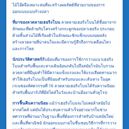
ไม้โอ๊คจึงเหมาะสมที่จะสร้างผลลัพธ์ที่สวยงามของการ
ออกแบบแบบก้างปลา
ที่มาของลวดลายเฮอริงโบน
ลวดลายเฮอริงโบนได้ชื่อมาจาก
ลักษณะที่คล้ายกับโครงสร้างกระดูกของปลาเฮอริง ประกอบ
ด้วยชิ้นส่วนไม้ที่เรียงตัวในลักษณะซิกแซ็กแบบถอยหลัง
สร้างลวดลายที่น่าสนใจและมีความรู้สึกถึงการเคลื่อนไหว
และการไหล
นักประวัติศาสตร์
สืบย้อนที่มาของการใช้การวางแนวเฮอริง
โบนสำหรับพื้นและทางเดินย้อนกลับไปถึงสมัยโรมันโบราณ
ลวดลายที่มีมุมทำให้มีความแข็งแรงและให้แรงเสียดทานมาก
ทำให้เฮอริงโบนเป็นที่นิยมสำหรับถนนและเส้นทาง ในยุค
เรเนซองส์ศตวรรษที่ 16 ลวดลายเฮอริงโบนได้รับความนิยม
สำหรับพื้นปาร์เก้ที่มีสไตล์ในวังและบ้านมืองานทั่วยุโรป
การฟื้นคืนความนิยม
แม้ว่าเฮอริงโบนจะไม่เคยล้าสมัยไป
จากสไตล์ แต่มันได้ประสบความสำเร็จอย่างมากในช่วง
ทศวรรษที่ผ่านมาในฐานะพื้นที่ต้องการสำหรับบ้านสมัยใหม่
และพื้นที่พาณิชย์ นักออกแบบภายในชื่นชอบวิธีการที่การวาง