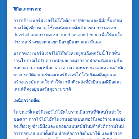
ฝีมือและมรดก:
การสร้างเฟอร์นิเจอร์ไม้โอ๊คต้องการทักษะและฝีมือชั้นเยี่ยม
ช่างไม้ผู้เชี่ยวชาญใช้เทคนิคแบบดั้งเดิม เช่น การต่อแบบ
dovetail และการต่อแบบ mortise-and-tenon เพื่อให้แน่ใจ
ว่างานสร้างของพวกเขามีอายุยืนยาวและมั่นคง
มรดกของเฟอร์นิเจอร์ไม้โอ๊คยังคงอยู่จนถึงทุกวันนี้ โดยชิ้น
งานโบราณได้รับความนิยมอย่างมากจากนักสะสมและผู้ชื่น
ชอบ ความงามเหนือกาลเวลา ความทนทาน และความสำคัญ
ทางประวัติศาสตร์ของเฟอร์นิเจอร์ไม้โอ๊คยังคงดึงดูดและ
สร้างแรงบันดาลใจ ทำให้เรานึกถึงพลังที่ยั่งยืนของฝีมือและ
เสน่ห์ที่คงอยู่ของวัสดุธรรมชาติ
เหนือกว่าอดีต:
ในขณะที่เฟอร์นิเจอร์ไม้โอ๊คโบราณมีสถานที่พิเศษในหัวใจ
ของเรา การใช้ไม้โอ๊คในงานออกแบบเฟอร์นิเจอร์ร่วมสมัยยัง
คงเฟื่องฟู ช่างฝีมือและนักออกแบบสมัยใหม่กำลังตีความใหม่
การออกแบบแบบดั้งเดิม นำหลักการยั่งยืนมาใช้ และสำรวจ