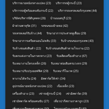
บริการฉายหนังกลางแปลง
(23)
บริการรถตู้กระบี่
(23)
บริการรถตู้พร้อมคนขับกระบี่
(22)
บริการรถเทรลเลอร์กรุงเทพ
(44)
บริษัทบริหารนิติบุคคล
(28)
บ้านนนทบุรี
(23)
ผ้าต่วนพาหุรัด
(31)
รถขนของย้ายหอ
(42)
รถเทรลเลอร์รับจ้าง
(44)
รักษาอาการประสาทหูเสื่อม
(29)
รักษาอาการเครียดนอนไม่หลับ
(33)
รับจ้างขนของกรุงเทพ
(43)
รับจ้างขนส่งสินค้า
(22)
รับจ้างขนส่งสินค้าตามโรงงาน
(22)
รับตกแต่งภายในภาคกลาง
(23)
รับผลิตเครื่องสำอาง
(67)
รับเหมางานโครงเหล็ก
(26)
รับเหมาต่อเติมครบวงจร
(29)
รับเหมาปรับปรุงออฟฟิศ
(29)
รับเหมารีโนเวท
(25)
หางานไต้หวัน
(24)
อัลพาร์ดให้เช่า
(34)
อุปกรณ์ฉายหนังกลางแปลง
(22)
เข็มเหล็ก
(23)
เครื่องสำอาง
(23)
เช่ารถตู้กระบี่
(24)
เช่าอัลพาร์ด
(39)
เช่าอัลพาร์ด พร้อมคนขับ
(27)
เที่ยวปากีสถานราคาถูก
(23)
เพิ่มความอึดทนท่านชาย
(30)
โครงการบ้าน นนทบุรี
(40)