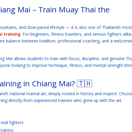
hiang Mai – Train Muay Thai the
ountains, and slow-paced lifestyle — it is also one of Thailand’s most
i training
. For beginners, fitness travelers, and serious fighters alike
are balance between tradition, professional coaching, and a welcomi
ng Mai allows students to train with focus, discipline, and genuine Th
 anyone looking to improve technique, fitness, and mental strength thr
ining in Chiang Mai? 🇹🇭
and’s national martial art, deeply rooted in history and respect. Choos
ing directly from experienced trainers who grew up with the art.
eal fighters
rogress