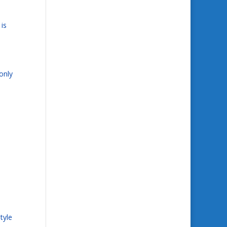
 is
only
tyle