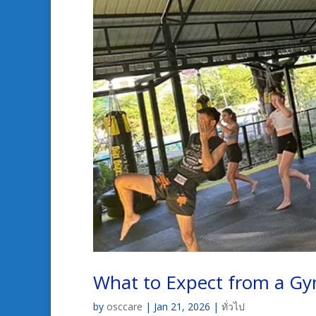
What to Expect from a Gy
by
osccare
|
Jan 21, 2026
|
ทั่วไป