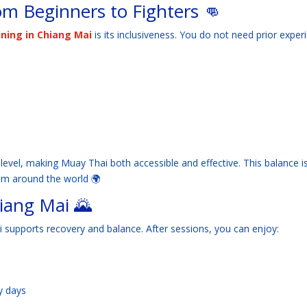
rom Beginners to Fighters 👊
ining in Chiang Mai
is its inclusiveness. You do not need prior exper
level, making Muay Thai both accessible and effective. This balance i
om around the world 🌍
hiang Mai 🌄
 supports recovery and balance. After sessions, you can enjoy:
y days