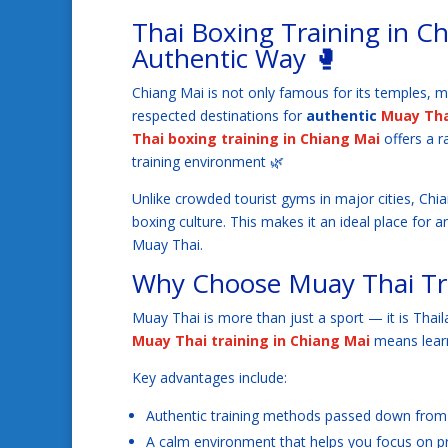
Thai Boxing Training in C
Authentic Way 🥊
Chiang Mai is not only famous for its temples, m
respected destinations for
authentic
Muay Tha
Thai boxing training in Chiang Mai
offers a r
training environment 🌿
Unlike crowded tourist gyms in major cities, Chia
boxing culture. This makes it an ideal place for
Muay Thai.
Why Choose Muay Thai Tra
Muay Thai is more than just a sport — it is Thail
Muay Thai training in Chiang Mai
means learn
Key advantages include:
Authentic training methods passed down from r
A calm environment that helps you focus on p