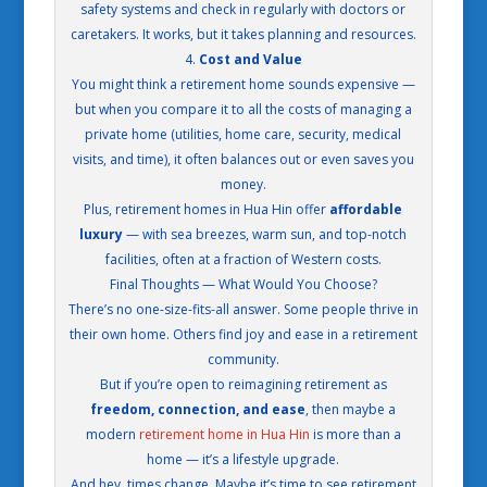
safety systems and check in regularly with doctors or
caretakers. It works, but it takes planning and resources.
4.
Cost and Value
You might think a retirement home sounds expensive —
but when you compare it to all the costs of managing a
private home (utilities, home care, security, medical
visits, and time), it often balances out or even saves you
money.
Plus, retirement homes in Hua Hin offer
affordable
luxury
— with sea breezes, warm sun, and top-notch
facilities, often at a fraction of Western costs.
Final Thoughts — What Would You Choose?
There’s no one-size-fits-all answer. Some people thrive in
their own home. Others find joy and ease in a retirement
community.
But if you’re open to reimagining retirement as
freedom, connection, and ease
, then maybe a
modern
retirement home in Hua Hin
is more than a
home — it’s a lifestyle upgrade.
And hey, times change. Maybe it’s time to see retirement