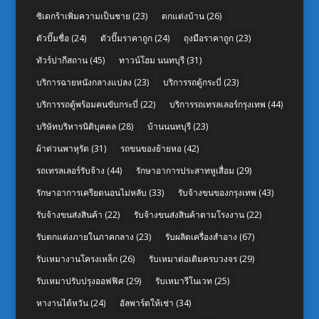
ซิเดกร้าเพิ่มความเป็นชาย
(23)
ตกแต่งบ้าน
(26)
ตัวปั๊มชื่อ
(24)
ตัวปั๊มราคาถูก
(24)
ถุงมือราคาถูก
(23)
ทัวร์ปากีสถาน
(45)
ทาวน์โฮม นนทบุรี
(31)
บริการฉายหนังกลางแปลง
(23)
บริการรถตู้กระบี่
(23)
บริการรถตู้พร้อมคนขับกระบี่
(22)
บริการรถเทรลเลอร์กรุงเทพ
(44)
บริษัทบริหารนิติบุคคล
(28)
บ้านนนทบุรี
(23)
ผ้าต่วนพาหุรัด
(31)
รถขนของย้ายหอ
(42)
รถเทรลเลอร์รับจ้าง
(44)
รักษาอาการประสาทหูเสื่อม
(29)
รักษาอาการเครียดนอนไม่หลับ
(33)
รับจ้างขนของกรุงเทพ
(43)
รับจ้างขนส่งสินค้า
(22)
รับจ้างขนส่งสินค้าตามโรงงาน
(22)
รับตกแต่งภายในภาคกลาง
(23)
รับผลิตเครื่องสำอาง
(67)
รับเหมางานโครงเหล็ก
(26)
รับเหมาต่อเติมครบวงจร
(29)
รับเหมาปรับปรุงออฟฟิศ
(29)
รับเหมารีโนเวท
(25)
หางานไต้หวัน
(24)
อัลพาร์ดให้เช่า
(34)