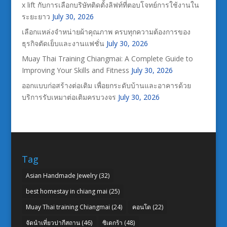
x lift กับการเลือกบริษัทติดตั้งลิฟท์ที่ตอบโจทย์การใช้งานใน
ระยะยาว
July 30, 2026
เลือกแหล่งจำหน่ายผ้าคุณภาพ ครบทุกความต้องการของ
ธุรกิจตัดเย็บและงานแฟชั่น
July 30, 2026
Muay Thai Training Chiangmai: A Complete Guide to
Improving Your Skills and Fitness
July 30, 2026
ออกแบบก่อสร้างต่อเติม เพื่อยกระดับบ้านและอาคารด้วย
บริการรับเหมาต่อเติมครบวงจร
July 30, 2026
Tag
Asian Handmade Jewelry
(32)
best homestay in chiang mai
(25)
Muay Thai training Chiangmai
(24)
คอนโด
(22)
จัดนำเที่ยวปากีสถาน
(46)
ซิเดกร้า
(48)