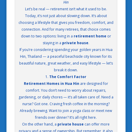
Hin
Let’s be real — retirement isn’t what it used to be.
Today, it’s not just about slowing down. It’s about
choosing a lifestyle that gives you freedom, comfort, and
connection. And for many retirees, that choice comes
down to two options: living in a
retirement home
or
staying in a
private house
.
If you’re considering spending your golden years in Hua
Hin, Thailand — a peaceful beachside city known for its
beautiful nature, great weather, and easy lifestyle — let’s
break it down.
1.
The Comfort Factor
Retirement Homes in Hua Hin
are designed for
comfort. You don’t need to worry about repairs,
gardening, or daily chores — it’s all taken care of. Need a
nurse? Got one. Craving fresh coffee in the morning?
Already brewing. Want to join a yoga class or meet new
friends over dinner? It’s all right here.
On the other hand, a
private house
can offer more
privacy and a sense of ownership. But remember, it also