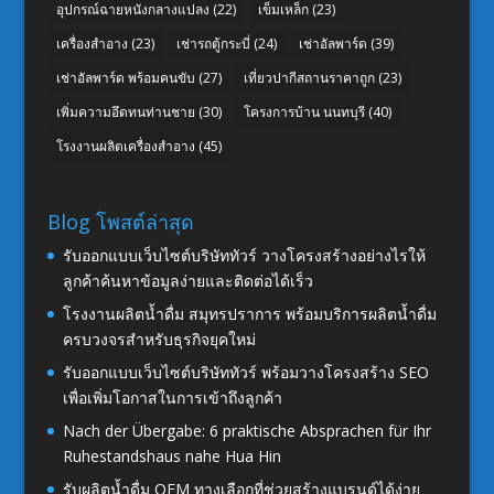
อุปกรณ์ฉายหนังกลางแปลง
(22)
เข็มเหล็ก
(23)
เครื่องสำอาง
(23)
เช่ารถตู้กระบี่
(24)
เช่าอัลพาร์ด
(39)
เช่าอัลพาร์ด พร้อมคนขับ
(27)
เที่ยวปากีสถานราคาถูก
(23)
เพิ่มความอึดทนท่านชาย
(30)
โครงการบ้าน นนทบุรี
(40)
โรงงานผลิตเครื่องสำอาง
(45)
Blog โพสต์ล่าสุด
รับออกแบบเว็บไซต์บริษัททัวร์ วางโครงสร้างอย่างไรให้
ลูกค้าค้นหาข้อมูลง่ายและติดต่อได้เร็ว
โรงงานผลิตน้ำดื่ม สมุทรปราการ พร้อมบริการผลิตน้ำดื่ม
ครบวงจรสำหรับธุรกิจยุคใหม่
รับออกแบบเว็บไซต์บริษัททัวร์ พร้อมวางโครงสร้าง SEO
เพื่อเพิ่มโอกาสในการเข้าถึงลูกค้า
Nach der Übergabe: 6 praktische Absprachen für Ihr
Ruhestandshaus nahe Hua Hin
รับผลิตน้ำดื่ม OEM ทางเลือกที่ช่วยสร้างแบรนด์ได้ง่าย