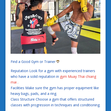
Find a Good Gym or Trainer
Reputation Look for a gym with experienced trainers
who have a solid reputation in
gym Muay Thai chiang
mai
.
Facilities Make sure the gym has proper equipment like
heavy bags, pads, and a ring.
Class Structure Choose a gym that offers structured
classes with progression in techniques and conditioning.