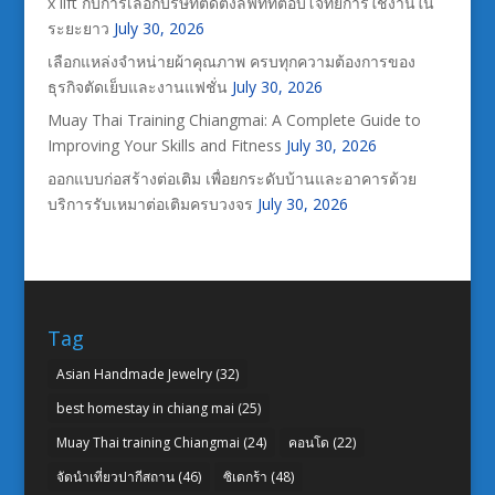
x lift กับการเลือกบริษัทติดตั้งลิฟท์ที่ตอบโจทย์การใช้งานใน
ระยะยาว
July 30, 2026
เลือกแหล่งจำหน่ายผ้าคุณภาพ ครบทุกความต้องการของ
ธุรกิจตัดเย็บและงานแฟชั่น
July 30, 2026
Muay Thai Training Chiangmai: A Complete Guide to
Improving Your Skills and Fitness
July 30, 2026
ออกแบบก่อสร้างต่อเติม เพื่อยกระดับบ้านและอาคารด้วย
บริการรับเหมาต่อเติมครบวงจร
July 30, 2026
Tag
Asian Handmade Jewelry
(32)
best homestay in chiang mai
(25)
Muay Thai training Chiangmai
(24)
คอนโด
(22)
จัดนำเที่ยวปากีสถาน
(46)
ซิเดกร้า
(48)