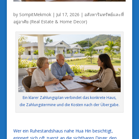
by
SompitMekmok
|
Jul 17, 2026
|
อสังหาริมทรัพย์และที่
อยู่อาศัย (Real Estate & Home Decor)
Ein klarer Zahlungsplan verbindet das konkrete Haus,
die Zahlungstermine und die Kosten nach der Übergabe.
Wer ein Ruhestandshaus nahe Hua Hin besichtigt,
erinnert sich oft zuerst an die sichtbaren Dinge: den