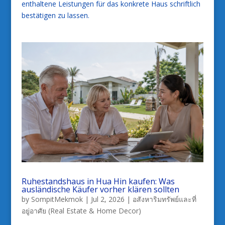
enthaltene Leistungen für das konkrete Haus schriftlich
bestätigen zu lassen.
Ruhestandshaus in Hua Hin kaufen: Was
ausländische Käufer vorher klären sollten
by
SompitMekmok
|
Jul 2, 2026
|
อสังหาริมทรัพย์และที่
อยู่อาศัย (Real Estate & Home Decor)