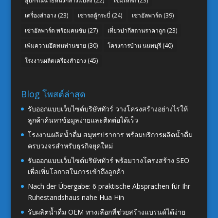
อุปกรณ์ฉายหนังกลางแปลง
(22)
เข็มเหล็ก
(23)
เครื่องสำอาง
(23)
เช่ารถตู้กระบี่
(24)
เช่าอัลพาร์ด
(39)
เช่าอัลพาร์ด พร้อมคนขับ
(27)
เที่ยวปากีสถานราคาถูก
(23)
เพิ่มความอึดทนท่านชาย
(30)
โครงการบ้าน นนทบุรี
(40)
โรงงานผลิตเครื่องสำอาง
(45)
Blog โพสต์ล่าสุด
รับออกแบบเว็บไซต์บริษัททัวร์ วางโครงสร้างอย่างไรให้
ลูกค้าค้นหาข้อมูลง่ายและติดต่อได้เร็ว
โรงงานผลิตน้ำดื่ม สมุทรปราการ พร้อมบริการผลิตน้ำดื่ม
ครบวงจรสำหรับธุรกิจยุคใหม่
รับออกแบบเว็บไซต์บริษัททัวร์ พร้อมวางโครงสร้าง SEO
เพื่อเพิ่มโอกาสในการเข้าถึงลูกค้า
Nach der Übergabe: 6 praktische Absprachen für Ihr
Ruhestandshaus nahe Hua Hin
รับผลิตน้ำดื่ม OEM ทางเลือกที่ช่วยสร้างแบรนด์ได้ง่าย