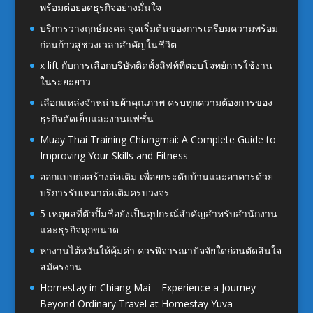
พร้อมต่อยอดธุรกิจอย่างมั่นใจ
บริการวางฤกษ์มงคล จุดเริ่มต้นของการเตรียมความพร้อม
ก่อนก้าวสู่ช่วงเวลาสำคัญในชีวิต
x lift กับการเลือกบริษัทติดตั้งลิฟท์ที่ตอบโจทย์การใช้งาน
ในระยะยาว
เลือกแหล่งจำหน่ายผ้าคุณภาพ ครบทุกความต้องการของ
ธุรกิจตัดเย็บและงานแฟชั่น
Muay Thai Training Chiangmai: A Complete Guide to
Improving Your Skills and Fitness
ออกแบบก่อสร้างต่อเติม เพื่อยกระดับบ้านและอาคารด้วย
บริการรับเหมาต่อเติมครบวงจร
5 เหตุผลที่ตัวปั๊มชื่อยังเป็นอุปกรณ์สำคัญสำหรับสำนักงาน
และธุรกิจทุกขนาด
หางานไต้หวันให้คุ้มค่า ควรพิจารณาปัจจัยใดก่อนตัดสินใจ
สมัครงาน
Homestay in Chiang Mai – Experience a Journey
Beyond Ordinary Travel at Homestay Yuva