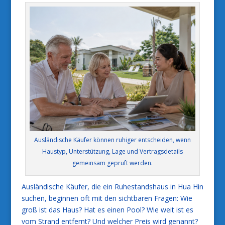
Ausländische Käufer können ruhiger entscheiden, wenn
Haustyp, Unterstützung, Lage und Vertragsdetails
gemeinsam geprüft werden.
Ausländische Käufer, die ein Ruhestandshaus in Hua Hin
suchen, beginnen oft mit den sichtbaren Fragen: Wie
groß ist das Haus? Hat es einen Pool? Wie weit ist es
vom Strand entfernt? Und welcher Preis wird genannt?