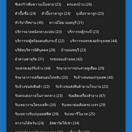
ซิเดกร้าเพิ่มความเป็นชาย
(23)
ตกแต่งบ้าน
(26)
ตัวปั๊มชื่อ
(24)
ตัวปั๊มราคาถูก
(24)
ถุงมือราคาถูก
(23)
ทัวร์ปากีสถาน
(45)
ทาวน์โฮม นนทบุรี
(31)
บริการฉายหนังกลางแปลง
(23)
บริการรถตู้กระบี่
(23)
บริการรถตู้พร้อมคนขับกระบี่
(22)
บริการรถเทรลเลอร์กรุงเทพ
(44)
บริษัทบริหารนิติบุคคล
(28)
บ้านนนทบุรี
(23)
ผ้าต่วนพาหุรัด
(31)
รถขนของย้ายหอ
(42)
รถเทรลเลอร์รับจ้าง
(44)
รักษาอาการประสาทหูเสื่อม
(29)
รักษาอาการเครียดนอนไม่หลับ
(33)
รับจ้างขนของกรุงเทพ
(43)
รับจ้างขนส่งสินค้า
(22)
รับจ้างขนส่งสินค้าตามโรงงาน
(22)
รับตกแต่งภายในภาคกลาง
(23)
รับผลิตเครื่องสำอาง
(67)
รับเหมางานโครงเหล็ก
(26)
รับเหมาต่อเติมครบวงจร
(29)
รับเหมาปรับปรุงออฟฟิศ
(29)
รับเหมารีโนเวท
(25)
หางานไต้หวัน
(24)
อัลพาร์ดให้เช่า
(34)