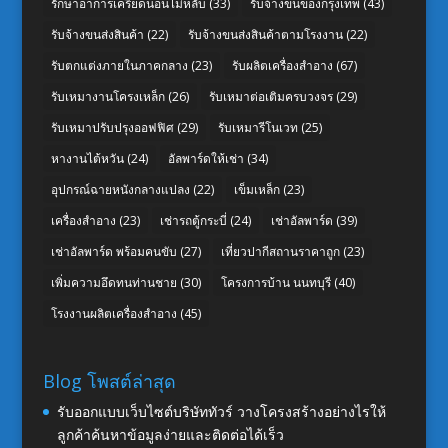
รักษาอาการเครียดนอนไม่หลับ
(33)
รับจ้างขนของกรุงเทพ
(43)
รับจ้างขนส่งสินค้า
(22)
รับจ้างขนส่งสินค้าตามโรงงาน
(22)
รับตกแต่งภายในภาคกลาง
(23)
รับผลิตเครื่องสำอาง
(67)
รับเหมางานโครงเหล็ก
(26)
รับเหมาต่อเติมครบวงจร
(29)
รับเหมาปรับปรุงออฟฟิศ
(29)
รับเหมารีโนเวท
(25)
หางานไต้หวัน
(24)
อัลพาร์ดให้เช่า
(34)
อุปกรณ์ฉายหนังกลางแปลง
(22)
เข็มเหล็ก
(23)
เครื่องสำอาง
(23)
เช่ารถตู้กระบี่
(24)
เช่าอัลพาร์ด
(39)
เช่าอัลพาร์ด พร้อมคนขับ
(27)
เที่ยวปากีสถานราคาถูก
(23)
เพิ่มความอึดทนท่านชาย
(30)
โครงการบ้าน นนทบุรี
(40)
โรงงานผลิตเครื่องสำอาง
(45)
Blog โพสต์ล่าสุด
รับออกแบบเว็บไซต์บริษัททัวร์ วางโครงสร้างอย่างไรให้
ลูกค้าค้นหาข้อมูลง่ายและติดต่อได้เร็ว