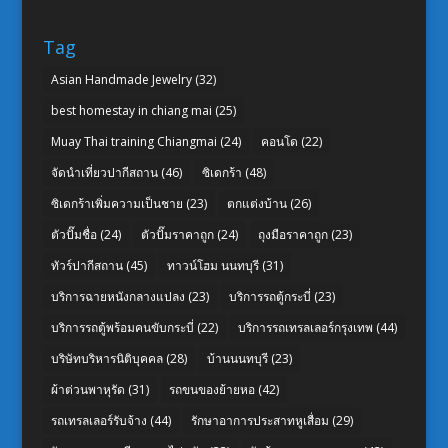
Tag
Asian Handmade Jewelry
(32)
best homestay in chiang mai
(25)
Muay Thai training Chiangmai
(24)
คอนโด
(22)
จัดนำเที่ยวปากีสถาน
(46)
ซิเดกร้า
(48)
ซิเดกร้าเพิ่มความเป็นชาย
(23)
ตกแต่งบ้าน
(26)
ตัวปั๊มชื่อ
(24)
ตัวปั๊มราคาถูก
(24)
ถุงมือราคาถูก
(23)
ทัวร์ปากีสถาน
(45)
ทาวน์โฮม นนทบุรี
(31)
บริการฉายหนังกลางแปลง
(23)
บริการรถตู้กระบี่
(23)
บริการรถตู้พร้อมคนขับกระบี่
(22)
บริการรถเทรลเลอร์กรุงเทพ
(44)
บริษัทบริหารนิติบุคคล
(28)
บ้านนนทบุรี
(23)
ผ้าต่วนพาหุรัด
(31)
รถขนของย้ายหอ
(42)
รถเทรลเลอร์รับจ้าง
(44)
รักษาอาการประสาทหูเสื่อม
(29)