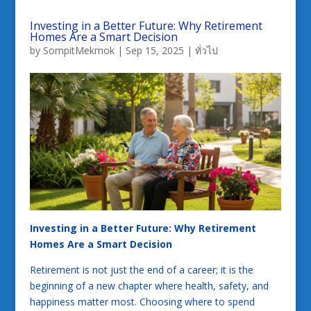
Investing in a Better Future: Why Retirement
Homes Are a Smart Decision
by
SompitMekmok
|
Sep 15, 2025
|
ทั่วไป
Investing in a Better Future: Why Retirement
Homes Are a Smart Decision
Retirement is not just the end of a career; it is the
beginning of a new chapter where health, safety, and
happiness matter most. Choosing where to spend