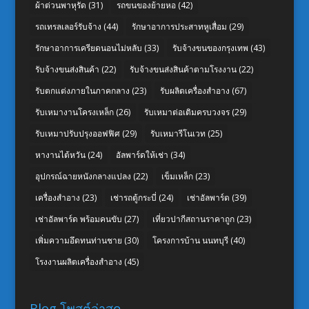
ผ้าต่วนพาหุรัด
(31)
รถขนของย้ายหอ
(42)
รถเทรลเลอร์รับจ้าง
(44)
รักษาอาการประสาทหูเสื่อม
(29)
รักษาอาการเครียดนอนไม่หลับ
(33)
รับจ้างขนของกรุงเทพ
(43)
รับจ้างขนส่งสินค้า
(22)
รับจ้างขนส่งสินค้าตามโรงงาน
(22)
รับตกแต่งภายในภาคกลาง
(23)
รับผลิตเครื่องสำอาง
(67)
รับเหมางานโครงเหล็ก
(26)
รับเหมาต่อเติมครบวงจร
(29)
รับเหมาปรับปรุงออฟฟิศ
(29)
รับเหมารีโนเวท
(25)
หางานไต้หวัน
(24)
อัลพาร์ดให้เช่า
(34)
อุปกรณ์ฉายหนังกลางแปลง
(22)
เข็มเหล็ก
(23)
เครื่องสำอาง
(23)
เช่ารถตู้กระบี่
(24)
เช่าอัลพาร์ด
(39)
เช่าอัลพาร์ด พร้อมคนขับ
(27)
เที่ยวปากีสถานราคาถูก
(23)
เพิ่มความอึดทนท่านชาย
(30)
โครงการบ้าน นนทบุรี
(40)
โรงงานผลิตเครื่องสำอาง
(45)
Blog โพสต์ล่าสุด