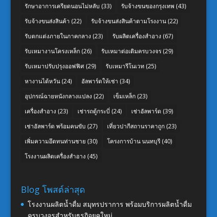
รักษาอาการเครียดนอนไม่หลับ
(33)
รับจ้างขนของกรุงเทพ
(43)
รับจ้างขนส่งสินค้า
(22)
รับจ้างขนส่งสินค้าตามโรงงาน
(22)
รับตกแต่งภายในภาคกลาง
(23)
รับผลิตเครื่องสำอาง
(67)
รับเหมางานโครงเหล็ก
(26)
รับเหมาต่อเติมครบวงจร
(29)
รับเหมาปรับปรุงออฟฟิศ
(29)
รับเหมารีโนเวท
(25)
หางานไต้หวัน
(24)
อัลพาร์ดให้เช่า
(34)
อุปกรณ์ฉายหนังกลางแปลง
(22)
เข็มเหล็ก
(23)
เครื่องสำอาง
(23)
เช่ารถตู้กระบี่
(24)
เช่าอัลพาร์ด
(39)
เช่าอัลพาร์ด พร้อมคนขับ
(27)
เที่ยวปากีสถานราคาถูก
(23)
เพิ่มความอึดทนท่านชาย
(30)
โครงการบ้าน นนทบุรี
(40)
โรงงานผลิตเครื่องสำอาง
(45)
Blog โพสต์ล่าสุด
โรงงานผลิตน้ำดื่ม สมุทรปราการ พร้อมบริการผลิตน้ำดื่ม
ครบวงจรสำหรับธุรกิจยุคใหม่