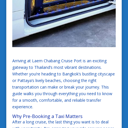
Arriving at Laem Chabang Cruise Port is an exciting
gateway to Thailand’s most vibrant destinations.
Whether you’re heading to Bangkok’s bustling cityscape
or Pattaya’s lively beaches, choosing the right
transportation can make or break your journey. This
guide walks you through everything you need to know
for a smooth, comfortable, and reliable transfer
experience.
Why Pre-Booking a Taxi Matters
After a long cruise, the last thing you want is to deal