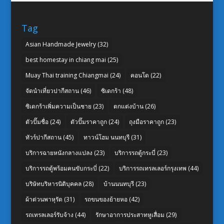
Tag
Asian Handmade Jewelry
(32)
best homestay in chiang mai
(25)
Muay Thai training Chiangmai
(24)
คอนโด
(22)
จัดนำเที่ยวปากีสถาน
(46)
ซิเดกร้า
(48)
ซิเดกร้าเพิ่มความเป็นชาย
(23)
ตกแต่งบ้าน
(26)
ตัวปั๊มชื่อ
(24)
ตัวปั๊มราคาถูก
(24)
ถุงมือราคาถูก
(23)
ทัวร์ปากีสถาน
(45)
ทาวน์โฮม นนทบุรี
(31)
บริการฉายหนังกลางแปลง
(23)
บริการรถตู้กระบี่
(23)
บริการรถตู้พร้อมคนขับกระบี่
(22)
บริการรถเทรลเลอร์กรุงเทพ
(44)
บริษัทบริหารนิติบุคคล
(28)
บ้านนนทบุรี
(23)
ผ้าต่วนพาหุรัด
(31)
รถขนของย้ายหอ
(42)
รถเทรลเลอร์รับจ้าง
(44)
รักษาอาการประสาทหูเสื่อม
(29)