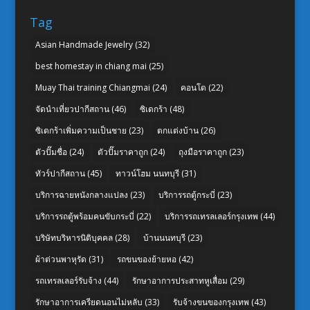
Tag
Asian Handmade Jewelry
(32)
best homestay in chiang mai
(25)
Muay Thai training Chiangmai
(24)
คอนโด
(22)
จัดนำเที่ยวปากีสถาน
(46)
ซิเดกร้า
(48)
ซิเดกร้าเพิ่มความเป็นชาย
(23)
ตกแต่งบ้าน
(26)
ตัวปั๊มชื่อ
(24)
ตัวปั๊มราคาถูก
(24)
ถุงมือราคาถูก
(23)
ทัวร์ปากีสถาน
(45)
ทาวน์โฮม นนทบุรี
(31)
บริการฉายหนังกลางแปลง
(23)
บริการรถตู้กระบี่
(23)
บริการรถตู้พร้อมคนขับกระบี่
(22)
บริการรถเทรลเลอร์กรุงเทพ
(44)
บริษัทบริหารนิติบุคคล
(28)
บ้านนนทบุรี
(23)
ผ้าต่วนพาหุรัด
(31)
รถขนของย้ายหอ
(42)
รถเทรลเลอร์รับจ้าง
(44)
รักษาอาการประสาทหูเสื่อม
(29)
รักษาอาการเครียดนอนไม่หลับ
(33)
รับจ้างขนของกรุงเทพ
(43)