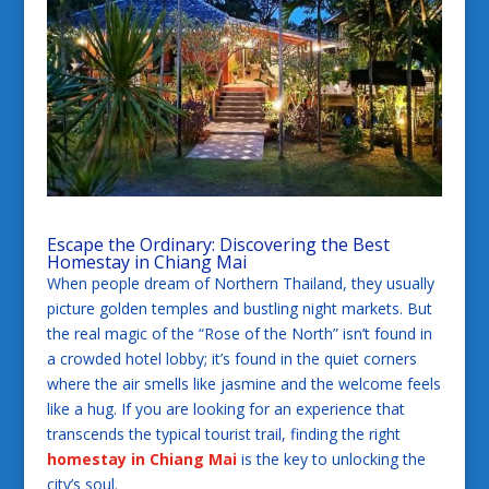
Escape the Ordinary: Discovering the Best
Homestay in Chiang Mai
When people dream of Northern Thailand, they usually
picture golden temples and bustling night markets. But
the real magic of the “Rose of the North” isn’t found in
a crowded hotel lobby; it’s found in the quiet corners
where the air smells like jasmine and the welcome feels
like a hug. If you are looking for an experience that
transcends the typical tourist trail, finding the right
homestay in Chiang Mai
is the key to unlocking the
city’s soul.