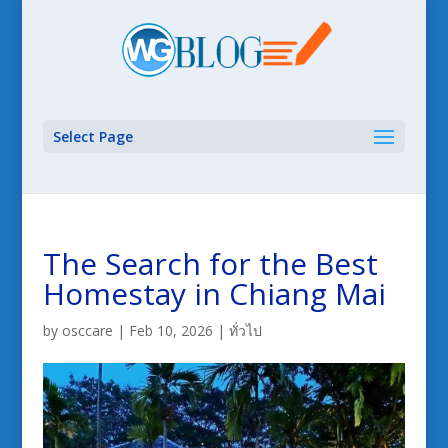
Select Page
The Search for the Best
Homestay in Chiang Mai
by
osccare
|
Feb 10, 2026
|
ทั่วไป