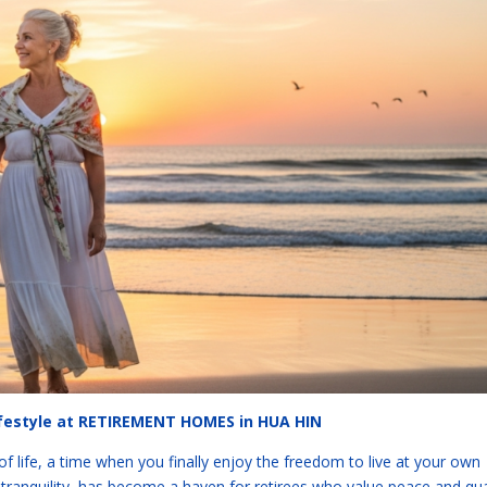
ifestyle at RETIREMENT HOMES in HUA HIN
 life, a time when you finally enjoy the freedom to live at your own
 tranquility, has become a haven for retirees who value peace and qua