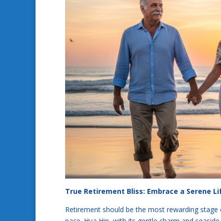
True Retirement Bliss: Embrace a Serene L
Retirement should be the most rewarding stage of
pace. Hua Hin, with its gentle charm and seaside