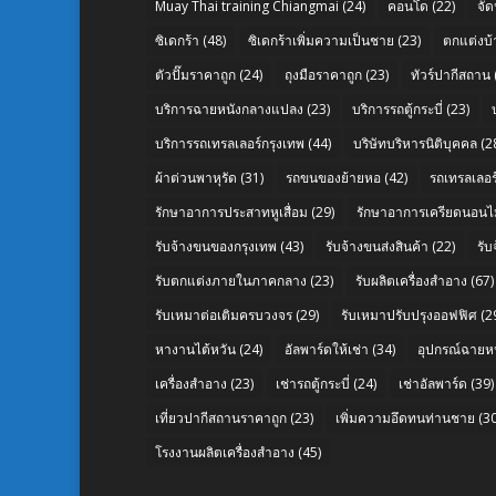
Muay Thai training Chiangmai
(24)
คอนโด
(22)
จัด
ซิเดกร้า
(48)
ซิเดกร้าเพิ่มความเป็นชาย
(23)
ตกแต่งบ้
ตัวปั๊มราคาถูก
(24)
ถุงมือราคาถูก
(23)
ทัวร์ปากีสถาน
บริการฉายหนังกลางแปลง
(23)
บริการรถตู้กระบี่
(23)
บริการรถเทรลเลอร์กรุงเทพ
(44)
บริษัทบริหารนิติบุคคล
(2
ผ้าต่วนพาหุรัด
(31)
รถขนของย้ายหอ
(42)
รถเทรลเลอร์
รักษาอาการประสาทหูเสื่อม
(29)
รักษาอาการเครียดนอนไม
รับจ้างขนของกรุงเทพ
(43)
รับจ้างขนส่งสินค้า
(22)
รั
รับตกแต่งภายในภาคกลาง
(23)
รับผลิตเครื่องสำอาง
(67)
รับเหมาต่อเติมครบวงจร
(29)
รับเหมาปรับปรุงออฟฟิศ
(2
หางานไต้หวัน
(24)
อัลพาร์ดให้เช่า
(34)
อุปกรณ์ฉายห
เครื่องสำอาง
(23)
เช่ารถตู้กระบี่
(24)
เช่าอัลพาร์ด
(39)
เที่ยวปากีสถานราคาถูก
(23)
เพิ่มความอึดทนท่านชาย
(30
โรงงานผลิตเครื่องสำอาง
(45)