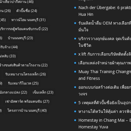
นำเที่ยวปากีสถาน
(46)
Nach der Übergabe: 6 prakt
าน
(26)
ตัวปั๊มชื่อ
(24)
Hua Hin
(45)
ทาวน์โฮม นนทบุรี
(31)
รับผลิตน้ำดื่ม OEM ทางเลือกท
บริการรถตู้พร้อมคนขับกระบี่
(22)
มั่นใจ
8)
บ้านนนทบุรี
(23)
บริการวางฤกษ์มงคล จุดเริ่มต
ในชีวิต
รับจ้าง
(44)
x lift กับการเลือกบริษัทติดต
่หลับ
(33)
เลือกแหล่งจำหน่ายผ้าคุณภาพ
บจ้างขนส่งสินค้าตามโรงงาน
(22)
Muay Thai Training Chiangm
รับเหมางานโครงเหล็ก
(26)
and Fitness
9)
รับเหมารีโนเวท
(25)
ออกแบบก่อสร้างต่อเติม เพื่
นังกลางแปลง
(22)
เข็มเหล็ก
(23)
วงจร
เช่าอัลพาร์ด พร้อมคนขับ
(27)
5 เหตุผลที่ตัวปั๊มชื่อยังเป็
)
โครงการบ้าน นนทบุรี
(40)
หางานไต้หวันให้คุ้มค่า ควรพ
Homestay in Chiang Mai – E
Homestay Yuva