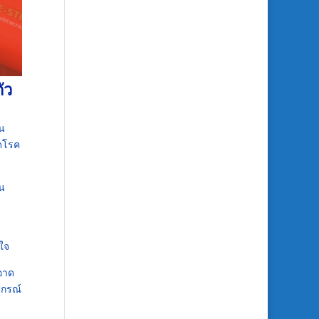
ัว
็น
ิดโรค
าน
ใจ
อาด
ปกรณ์