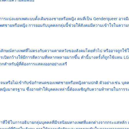
ือการแบ่งแยกเพศแบบดั้งเดิมของชายหรือหญิง คนที่เป็น Genderqueer อาจมี
พศชายหรือหญิง การยอมรับบุคคลกลุ่มนี้ช่วยให้สังคมมีความเข้าใจในควา
ัตลักษณ์ทางเพศที่ไม่ตรงกับความคาดหวังของสังคมโดยทั่วไป หรืออาจถูกใช้
ิดกว้างให้มีการตีความที่หลากหลายมากขึ้น คำนี้บางครั้งก็ถูกใช้แทน L
ำหรับผู้ที่ต้องการแสดงออกอย่างเสรี
ดเจนหรือไม่เข้ากับข้อกำหนดของเพศชายหรือหญิงตามปกติ ตัวอย่างเช่น บุคคล
ญิงมาตรฐาน ซึ่งอาจทำให้บุคคลเหล่านี้ต้องเผชิญกับความท้าทายในการระ
ที่ใช้ในการอธิบายกลุ่มบุคคลที่มีรสนิยมทางเพศที่แตกต่างจากกระแสหลัก แ
งมนุษย์ที่มีอยู่ในสังคม การให้ความสำคัญและการยอมรับในความหลากหลา