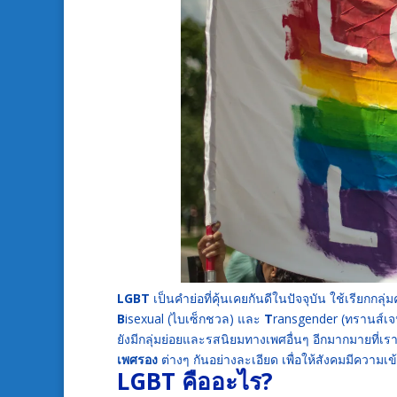
LGBT
เป็นคำย่อที่คุ้นเคยกันดีในปัจจุบัน ใช้เรียก
B
isexual (ไบเซ็กชวล) และ
T
ransgender (ทรานส์เจน
ยังมีกลุ่มย่อยและรสนิยมทางเพศอื่นๆ อีกมากมายที่เรา
เพศรอง
ต่างๆ กันอย่างละเอียด เพื่อให้สังคมมีความเ
LGBT คืออะไร?