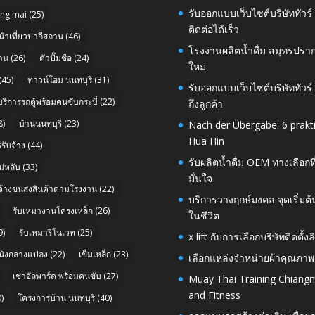
รับออกแบบเว็บไซต์บริษัททัวร
ang mai
(25)
ติดต่อได้เร็ว
นำเที่ยวปากีสถาน
(46)
โรงงานผลิตน้ำดื่ม สมุทรปราก
าน
(26)
ตัวปั๊มชื่อ
(24)
ใหม่
(45)
ทาวน์โฮม นนทบุรี
(31)
รับออกแบบเว็บไซต์บริษัททัวร
บริการรถตู้พร้อมคนขับกระบี่
(22)
ถึงลูกค้า
8)
บ้านนนทบุรี
(23)
Nach der Übergabe: 6 prakt
Hua Hin
รับจ้าง
(44)
รับผลิตน้ำดื่ม OEM ทางเลือกท
่หลับ
(33)
มั่นใจ
บจ้างขนส่งสินค้าตามโรงงาน
(22)
บริการวางฤกษ์มงคล จุดเริ่มต
รับเหมางานโครงเหล็ก
(26)
ในชีวิต
9)
รับเหมารีโนเวท
(25)
x lift กับการเลือกบริษัทติดต
นังกลางแปลง
(22)
เข็มเหล็ก
(23)
เลือกแหล่งจำหน่ายผ้าคุณภาพ
เช่าอัลพาร์ด พร้อมคนขับ
(27)
Muay Thai Training Chiangm
and Fitness
)
โครงการบ้าน นนทบุรี
(40)