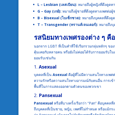
L – Lesbian (เลสเบียน):
หมายถึงผู้หญิงที่ดึงดูดท
G – Gay (เกย์):
หมายถึงผู้ชายที่ดึงดูดทางเพศต่อผู
B – Bisexual (ไบเซ็กชวล):
หมายถึงบุคคลที่ดึงด
T – Transgender (ทรานส์เจนเดอร์):
หมายถึงบุค
รสนิยมทางเพศรองต่าง ๆ คื
นอกจาก LGBT ที่เป็นคำที่ใช้เรียกรวมกลุ่มหลักๆ ขอ
คุ้นเคยกับหลายคน หรือยังไม่ค่อยได้รับการยอมรับใ
ยอมรับเช่นกัน
1.
Asexual
บุคคลที่เป็น
Asexual
คือผู้ที่ไม่มีความสนใจทางเพศต
ความรักหรือความสนใจทางอารมณ์กับคนอื่น การเข้าใจ
พื้นที่ในการแสดงออกตามตัวตนของพวกเขา
2.
Pansexual
Pansexual
หรือที่บางครั้งเรียกว่า “Pan” คือบุคคล
ถึงบุคคลที่เป็นชาย, หญิง, เพศที่ไม่กำหนด หรือแม้กระ
ว่า Pansexual เน้นการไม่จำกัดเพศหรืออัตลักษณ์ทา