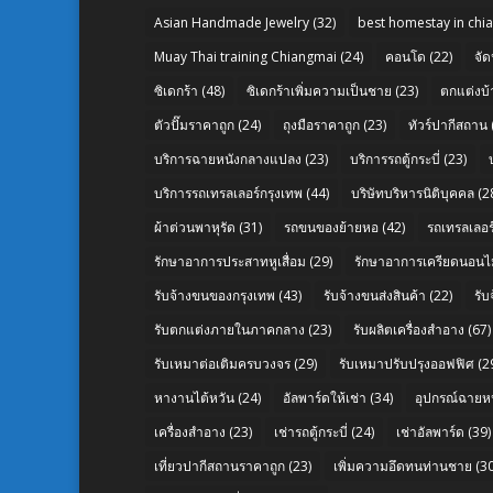
Asian Handmade Jewelry
(32)
best homestay in chi
Muay Thai training Chiangmai
(24)
คอนโด
(22)
จัด
ซิเดกร้า
(48)
ซิเดกร้าเพิ่มความเป็นชาย
(23)
ตกแต่งบ้
ตัวปั๊มราคาถูก
(24)
ถุงมือราคาถูก
(23)
ทัวร์ปากีสถาน
บริการฉายหนังกลางแปลง
(23)
บริการรถตู้กระบี่
(23)
บริการรถเทรลเลอร์กรุงเทพ
(44)
บริษัทบริหารนิติบุคคล
(2
ผ้าต่วนพาหุรัด
(31)
รถขนของย้ายหอ
(42)
รถเทรลเลอร์
รักษาอาการประสาทหูเสื่อม
(29)
รักษาอาการเครียดนอนไม
รับจ้างขนของกรุงเทพ
(43)
รับจ้างขนส่งสินค้า
(22)
รั
รับตกแต่งภายในภาคกลาง
(23)
รับผลิตเครื่องสำอาง
(67)
รับเหมาต่อเติมครบวงจร
(29)
รับเหมาปรับปรุงออฟฟิศ
(2
หางานไต้หวัน
(24)
อัลพาร์ดให้เช่า
(34)
อุปกรณ์ฉายห
เครื่องสำอาง
(23)
เช่ารถตู้กระบี่
(24)
เช่าอัลพาร์ด
(39)
เที่ยวปากีสถานราคาถูก
(23)
เพิ่มความอึดทนท่านชาย
(30