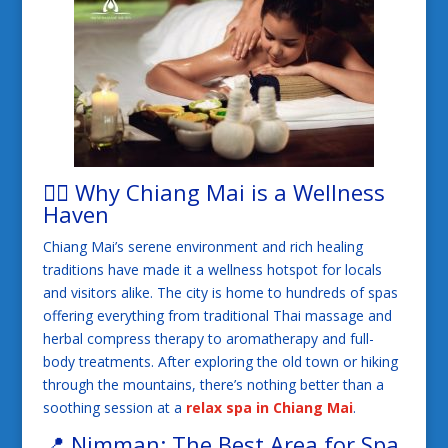
🧖‍♀️ Why Chiang Mai is a Wellness
Haven
Chiang Mai’s serene environment and rich healing
traditions have made it a wellness hotspot for locals
and visitors alike. The city is home to hundreds of spas
offering everything from traditional Thai massage and
herbal compress therapy to aromatherapy and full-
body treatments. After exploring the old town or hiking
through the mountains, there’s nothing better than a
soothing session at a
relax spa in Chiang Mai
.
📍 Nimman: The Best Area for
Spa