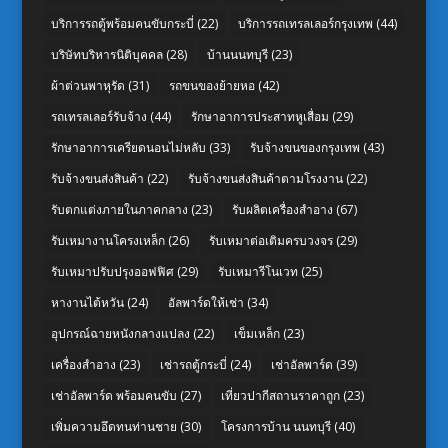
บริการรถตู้พร้อมคนขับกระบี่
(22)
บริการรถเทรลเลอร์กรุงเทพ
(44)
บริษัทบริหารนิติบุคคล
(28)
บ้านนนทบุรี
(23)
ผ้าต่วนพาหุรัด
(31)
รถขนของย้ายหอ
(42)
รถเทรลเลอร์รับจ้าง
(44)
รักษาอาการประสาทหูเสื่อม
(29)
รักษาอาการเครียดนอนไม่หลับ
(33)
รับจ้างขนของกรุงเทพ
(43)
รับจ้างขนส่งสินค้า
(22)
รับจ้างขนส่งสินค้าตามโรงงาน
(22)
รับตกแต่งภายในภาคกลาง
(23)
รับผลิตเครื่องสำอาง
(67)
รับเหมางานโครงเหล็ก
(26)
รับเหมาต่อเติมครบวงจร
(29)
รับเหมาปรับปรุงออฟฟิศ
(29)
รับเหมารีโนเวท
(25)
หางานไต้หวัน
(24)
อัลพาร์ดให้เช่า
(34)
อุปกรณ์ฉายหนังกลางแปลง
(22)
เข็มเหล็ก
(23)
เครื่องสำอาง
(23)
เช่ารถตู้กระบี่
(24)
เช่าอัลพาร์ด
(39)
เช่าอัลพาร์ด พร้อมคนขับ
(27)
เที่ยวปากีสถานราคาถูก
(23)
เพิ่มความอึดทนท่านชาย
(30)
โครงการบ้าน นนทบุรี
(40)