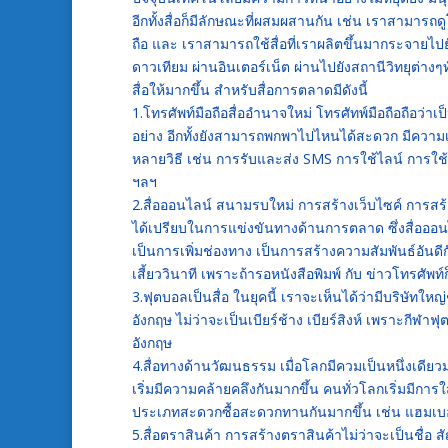
อีกทั้งสื่อก็มีลักษณะที่ผสมผสานกัน เช่น เราสามารถดู
ถือ และ เราสามารถใช้สื่อที่เราผลิตขึ้นมากระจายไป
ดาวเทียม ผ่านอินเตอร์เน็ต ผ่านไปยังสถานีวิทยุต่างๆ
สื่อให้มากขึ้น สำหรับสื่อการตลาดมีดังนี้
1.โทรศัพท์มือถือสื่ออำนาจใหม่ โทรศัทพ์มือถือถือว่า
อย่าง อีกทั้งยังสามารถพกพาไปไหนได้สะดวก มีความเล
หลายวิธี เช่น การรับและส่ง SMS การใช้ไลน์ การใ
ฯลฯ
2.สื่อออนไลน์ สนามรบใหม่ การสร้างเว็บไซค์ การสร้า
ได้เปรียบในการแข่งขันทางด้านการตลาด ซึ่งสื่อออ
เป็นการเพิ่มช่องทาง เป็นการสร้างความสัมพันธ์อันดีกั
เสี้ยววินาที เพราะถ้ารอหนังสือพิมพ์ กับ ข่าวโทรศัพท์
3.ฟุตบอลเป็นสื่อ ในยุคนี้ เราจะเห็นได้ว่ามีบริษั
อังกฤษ ไม่ว่าจะเป็นเบียร์ช้าง เบียร์สิงห์ เพราะ
อังกฤษ
4.สื่อทางด้านวัฒนธรรม เมื่อโลกมีควมเป็นหนึ่งเดียวมา
เริ่มมีความคล้ายคลึงกันมากขึ้น คนทั่วโลกเริ่มมีการใ
ประเภทสะดวกซื้อสะดวกทานกันมากขึ้น เช่น แฮมเบอ
5.สื่อตราสินค้า การสร้างตราสินค้าไม่ว่าจะเป็นชื่อ ส