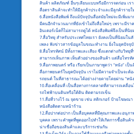
สินค้า ผลิตภัณฑ์ อื่นๆเลียนแบบหรือมีการจดก่อน เราก็
สื่อตราสินค้าจะทำให้มีลูกค้าประจำและมีลูกค้ารายใหม
6.สื่อหนังสือพิมพ์ ถึงแม้ปัจจุบันสื่อสมัยใหม่จะมีเพิ่มม
มีคนอีกจำนวนมากที่ยังเข้าไม่ถึงสื่อใหม่ๆ เพราะมีราค
อินเตอร์เน็ตก็ไม่สามารถดูได้ หนังสือพิมพ์จึงเป็นที่
7.สื่อวิทยุ สำหรับประเทศไทยเรา ยังคงเป็นที่นิยม
เพลง ฟังข่าวสารข้อมูลในขณะทำงาน ยิ่งในยุคปัจจุบันมี
8.สื่อโทรทัศน์ มีทั้งภาพและเสียง ซึ่งแตกต่างกับวิท
สามารถเห็นภาพ เห็นตัวอย่างของสินค้า แต่สื่อโทรทัศน์
9.สื่อภาพยนตร์ หรือ เรียกเป็นภาษาพูดว่า “หนัง” เป็
สื่อภาพยนตร์ในยุคปัจจุบัน เราไม่มีความจำเป็นจะ
รถยนต์ ในที่สาธารณะได้อย่างง่ายดายโดยผ่าน “หนัง
10.สื่อเคลื่อนที่ เป็นสื่อทางการตลาดที่สามารถเคลื่
รถไฟฟ้าบนดินหรือใต้ดิน ติดตามรถเข็น
11.สื่อที่วางไว้ ณ จุดขาย เช่น สติกเกอร์ ป้ายโฆษณา
หนังสือติดตามหน้าร้าน
12.สื่อปากต่อปาก เป็นสื่อบุคคลที่มีคุณภาพและอนุภ
บุคคล เพราะคำพูดที่พูดออกไปทำให้เกิดการซื้อสิน
น่าเชื่อถือของสินค้าและบริการเช่นกัน
13.สื่อเน็ตเวิร์ก เป็นการใช้สื่อแบบเครือข่ายหลายช