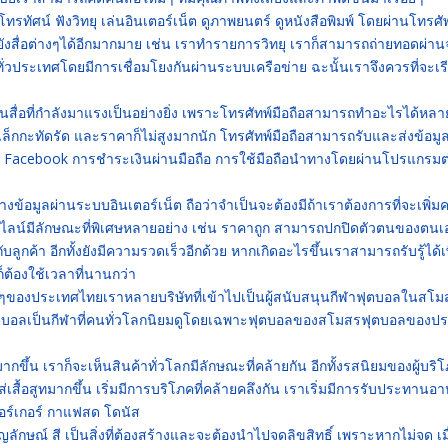
โทรทัศน์ ฟังวิทยุ เล่นอินเตอร์เน็ต ดูภาพยนตร์ ดูหนังสือพิมพ์ โดยผ่านโทรศัพ
ยังสื่อต่างๆได้อีกมากมาย เช่น เราทำรายการวิทยุ เราก็สามารถถ่ายทอดผ่า
ทั่วประเทศโดยมีการเชื่อมโยงกันผ่านระบบเครือข่าย ฉะนั้นเราจึงควรที่จะเรี
เป็นสื่อที่กำลังมาแรงเป็นอย่างยิ่ง เพราะโทรศัทพ์มือถือสามารถทำอะไรได้หลา
็กกะทัดรัด และราคาก็ไม่สูงมากนัก โทรศัทพ์มือถือสามารถรับและส่งข้อมูล
ช้ Facebook การชำระเงินผ่านมือถือ การใช้มือถือนำทางโดยผ่านโปรแกรมต
งข้อมูลผ่านระบบอินเตอร์เน็ต ถือว่าจำเป็นจะต้องมีถ้าเราต้องการที่จะเพิ่
นไลน์มีลักษณะที่พิเศษหลายอย่าง เช่น ราคาถูก สามารถปกปิดตัวตนของตนเอ
บลูกค้า อีกทั้งยังมีความรวดเร็วอีกด้วย หากเกิดอะไรขึ้นเราสามารถรับรู้ได้เ
ก็ต้องใช้เวลาที่นานกว่า
ทใหญ่ๆของประเทศไทยเราหลายบริษัทที่เข้าไปเป็นผู้สนับสนุนกีฬาฟุตบอลในสโ
กีฬาฟุตบอลเป็นกีฬาที่คนทั่วโลกนิยมดูโดยเฉพาะฟุตบอลของสโมสรฟุตบอลของป
กขึ้น เราก็จะเห็นสินค้าทั่วโลกมีลักษณะที่คล้ายกัน อีกทั้งรสนิยมของผู้บริ
ส่เสื้อสูทมากขึ้น เริ่มมีการบริโภคที่คล้ายคลึงกัน เราเริ่มมีการรับประทานอ
ร์เกอร์ กาแฟสด โดนัส
ัญลักษณ์ สี เป็นสิ่งที่ต้องสร้างและจะต้องนำไปจดลิขสิทธิ์ เพราะหากไม่จด เมื