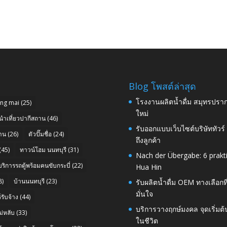
Blog โพสต์ล่าสุด
โรงงานผลิตน้ำดื่ม สมุทรปราก
ang mai
(25)
ใหม่
นำเที่ยวปากีสถาน
(46)
รับออกแบบเว็บไซต์บริษัททัวร
าน
(26)
ตัวปั๊มชื่อ
(24)
ถึงลูกค้า
(45)
ทาวน์โฮม นนทบุรี
(31)
Nach der Übergabe: 6 prakt
บริการรถตู้พร้อมคนขับกระบี่
(22)
Hua Hin
8)
บ้านนนทบุรี
(23)
รับผลิตน้ำดื่ม OEM ทางเลือกท
มั่นใจ
รับจ้าง
(44)
บริการวางฤกษ์มงคล จุดเริ่มต
่หลับ
(33)
ในชีวิต