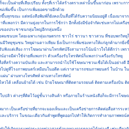
จะเป็นฝ่ายที่เสียเปรียบ ทั้งๆที่เราได้สร้างตราเหล่านั้นขึ้นมาก่อน เพราะกา
่เพิ่มขึ้น เป็นการเพิ่มยอดขายอีกด้วย
ากขึ้นทุกขณะ แต่หนังสือพิมพ์ก็ยังคงเป็นสื่อที่ได้รับความนิยมอยู่ดี เนื่องมาจาก
าที่แพงกว่า มีความยุ่งยากในการใช้กว่า อีกทั้งยังมีข้อจำกัดเช่นหากไม่เครือ
นิยมของประชาชนกลุ่มใหญ่อีกกลุ่มหนึ่ง
ในสังคมชนบท โดยเฉพาะกลุ่มเกษตรกร ชาวไร่ ชาวนา ชาวสวน ที่ชอบพกวิทยุ
วิทยุชุมชน วิทยุผ่านดาวเทียม ยิ่งเป็นการเพิ่มช่องทางให้แก่ลูกค้ามากยิ่งขึ
ยุที่รับฟังแต่เสียง การโฆษณาผ่านโทรทัศน์จึงสามารถโน้มน้าวใจได้ดีกว่า เพร
อาจมีค่าใช้จ่ายที่แพงกว่า ตัวเครื่องรับโทรทัศน์ก็แพงกว่าเครื่องรับวิทยุ
นสื่อที่สร้างความบันเทิง และสามารถนำไปใช้โฆษณาชวนเชื่อได้เป็นอย่างดี อีก
ต้องไปดูที่โรงภาพยนตร์เหมือนในอดีต แต่เราสามารถชมภาพยนตร์ ในบ้าน ใน
แผ่น” ผ่านทางโทรศัพท์ ผ่านทางโทรทัศน์
อนไหวได้ เคลื่อนย้ายได้ เช่น ป้ายโฆษณาที่ติดตามรถยนต์ ติดตามเครื่องบิน ต
 ใบปลิว ต่างๆที่ติดไว้อยู่ชั้นวางสินค้า หรือภายในร้านหนังสือก็จะมีการโฆษ
าพมาก เป็นเครือข่ายที่ยากจะมองเห็นและเป็นเครือข่ายการติดต่อสื่อสารระหว
ค้าและบริการ ในขณะเดียวกันคำพูดที่พูดออกไปทำให้เกิดการทำลายภาพพจน์
ั้น ทำให้เกิดการแพร่กระจายข่าวสารข้อมูลทางการตลาดได้อย่างดี เช่นเดียวก