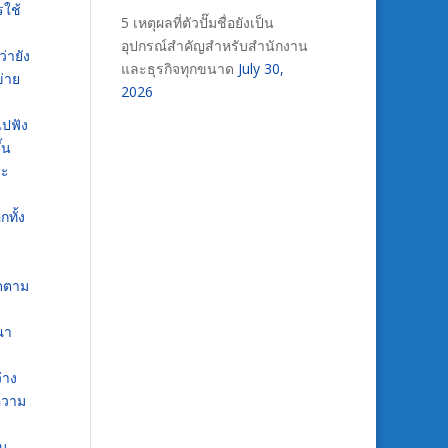
รใช้
5 เหตุผลที่ตัวปั๊มชื่อยังเป็น
อุปกรณ์สำคัญสำหรับสำนักงาน
ว่ายัง
และธุรกิจทุกขนาด
July 30,
ข่าย
2026
ไปฟัง
้น
าะ
ทั้ง
ิดตาม
ณา
่าง
ความ
ับ