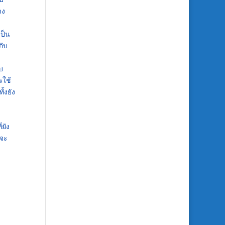
าง
เป็น
กับ
บ
รใช้
้งยัง
ยัง
งจะ