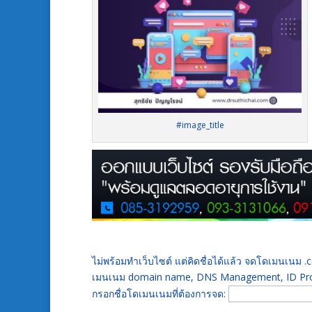
#image_title
ไม่พร้อมทำเว็บไซต์ แต่คิดชื่อได้แล้ว จดโดเมนเนม
เมนเนม domain name, DNS Management, ID Prot
กรอกชื่อโดเมนเนมที่ต้องการจด: