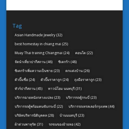
Tag
Asian Handmade Jewelry
(32)
best homestay in chiang mai
(25)
Muay Thai training Chiangmai
(24)
คอนโด
(22)
จัดนำเที่ยวปากีสถาน
(46)
ซิเดกร้า
(48)
ซิเดกร้าเพิ่มความเป็นชาย
(23)
ตกแต่งบ้าน
(26)
ตัวปั๊มชื่อ
(24)
ตัวปั๊มราคาถูก
(24)
ถุงมือราคาถูก
(23)
ทัวร์ปากีสถาน
(45)
ทาวน์โฮม นนทบุรี
(31)
บริการฉายหนังกลางแปลง
(23)
บริการรถตู้กระบี่
(23)
บริการรถตู้พร้อมคนขับกระบี่
(22)
บริการรถเทรลเลอร์กรุงเทพ
(44)
บริษัทบริหารนิติบุคคล
(28)
บ้านนนทบุรี
(23)
ผ้าต่วนพาหุรัด
(31)
รถขนของย้ายหอ
(42)