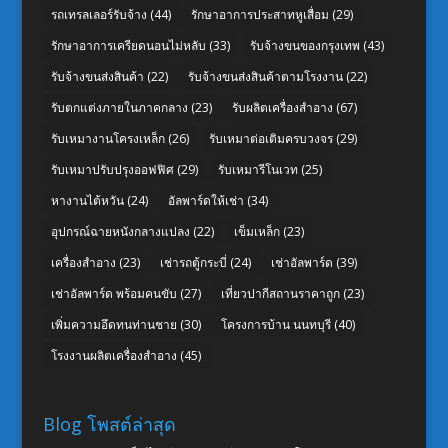
รถเทรลเลอร์รับจ้าง
(44)
รักษาอาการประสาทหูเสื่อม
(29)
รักษาอาการเครียดนอนไม่หลับ
(33)
รับจ้างขนของกรุงเทพ
(43)
รับจ้างขนส่งสินค้า
(22)
รับจ้างขนส่งสินค้าตามโรงงาน
(22)
รับตกแต่งภายในภาคกลาง
(23)
รับผลิตเครื่องสำอาง
(67)
รับเหมางานโครงเหล็ก
(26)
รับเหมาต่อเติมครบวงจร
(29)
รับเหมาปรับปรุงออฟฟิศ
(29)
รับเหมารีโนเวท
(25)
หางานไต้หวัน
(24)
อัลพาร์ดให้เช่า
(34)
อุปกรณ์ฉายหนังกลางแปลง
(22)
เข็มเหล็ก
(23)
เครื่องสำอาง
(23)
เช่ารถตู้กระบี่
(24)
เช่าอัลพาร์ด
(39)
เช่าอัลพาร์ด พร้อมคนขับ
(27)
เที่ยวปากีสถานราคาถูก
(23)
เพิ่มความอึดทนท่านชาย
(30)
โครงการบ้าน นนทบุรี
(40)
โรงงานผลิตเครื่องสำอาง
(45)
Blog โพสต์ล่าสุด